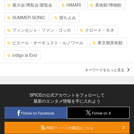
展示会/博覧会/展覧会
HIMARI
美術館/博物館
SUMMER SONIC
堀ちえみ
フィンセント・ファン・ゴッホ
クロード・モネ
ピエール・オーギュスト・ルノワール
東京都美術館
indigo la End
キーワードをもっと見る
SPICEの公式アカウントをフォローして
最新のエンタメ情報を手に入れよう
Follow on Facebook
Follow on X
RSSフィードの購読はこちら