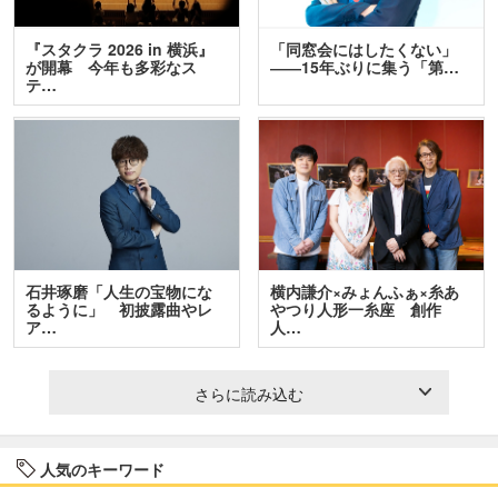
『スタクラ 2026 in 横浜』
「同窓会にはしたくない」
が開幕 今年も多彩なス
――15年ぶりに集う「第…
テ…
石井琢磨「人生の宝物にな
横内謙介×みょんふぁ×糸あ
るように」 初披露曲やレ
やつり人形一糸座 創作
ア…
人…
さらに読み込む
人気のキーワード