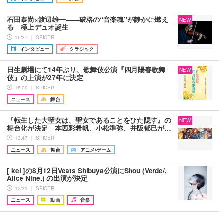
石田泰尚×渡辺雄一――破格の“音楽魂”が静かに燃え
NEW
る 極上デュオ誕生
16:37 ｜ SPICER
インタビュー
クラシック
日生劇場にて14年ぶり、歌舞伎公演『四月陽春歌舞
NEW
伎』の上演が27年に決定
15:29 ｜ SPICER
ニュース
舞台
『転生した大聖女は、聖女であることをひた隠す』の
NEW
舞台化が決定 本西彩希帆、小松準弥、井阪郁巳が…
13:47 ｜ SPICER
ニュース
舞台
アニメ/ゲーム
[ kei ]の8月12日Veats Shibuya公演にShou (Verde/,
Alice Nine.) の出演が決定
12:31 ｜ SPICER
ニュース
動画
音楽