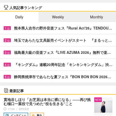
人気記事ランキング
Daily
Weekly
Monthly
熊本県人吉市の野外音楽フェス『Rural Act'26』TENDOU…
1
位
埼玉であらたな文具販売イベントがスタート 『まるっと…
2
位
福島最大級の音楽フェス『LIVE AZUMA 2026』無料で楽…
3
位
『キングダム』連載20周年記念「キンキンキングダム」渋…
4
位
静岡県焼津市であらたな夏フェス『BON BON BON 2026…
5
位
最新記事
貫地谷しほり「お芝居は本当に裸になる」――再び挑
NEW
む樋口一葉役で見つめた“役を生きる”こと
17:00 ｜ SPICER
インタビュー
舞台