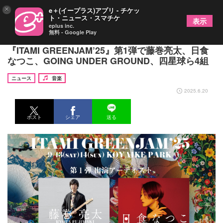
×
e＋(イープラス)アプリ - チケッ
ト・ニュース・スマチケ
表示
eplus inc.
無料 - Google Play
兵庫県伊丹市の関西最大級無料ローカルフェス
『ITAMI GREENJAM’25』第1弾で藤巻亮太、日食
なつこ、GOING UNDER GROUND、四星球ら4組
ニュース
音楽
2025.6.20
ポスト
シェア
送る