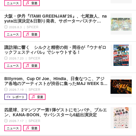
ニュース
音楽
大阪・伊丹『ITAMI GREENJAM’26』、七尾旅人、na
yuta出演決定&日割り発表、サポーターパスチケ…
2026.8.3 ｜ SPICER
ニュース
音楽
諏訪湖に響く シルクと精密の街・岡谷が『ウナギロ
ックフェスティバル』でシャウトする！
2026.7.23 ｜ SPICER
ニュース
音楽
Billyrrom、Cup Of Joe、Hindia、日食なつこ、アジ
ア各地のアーティストが渋谷に集ったMAJ WEEK S…
2026.7.19 ｜ SPICER
レポート
音楽
四星球、2マンツアー第1弾ゲストにモンパチ、ブルエ
ン、KANA-BOON、サバシスターら6組出演決定
2026.7.17 ｜ SPICER
ニュース
音楽