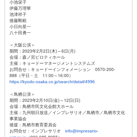
小池栄子
伊藤万理華
池津祥子
後藤剛範
小日向星一
八十田勇一
＜大阪公演＞
期間：2023年2月2日(木)～6日(月)
会場：森ノ宮ピロティホール
主催：キョードーマネージメントシステムズ
お問合せ：キョードーインフォメーション 0570-200-
888（平日・土 11:00～16:00）
https://kyodo-osaka.co.jp/search/detail/4996
＜鳥栖公演＞
期間：2023年2月10日(金)～12日(日)
会場：鳥栖市民文化会館大ホール
主催：九州朝日放送／インプレサリオ／鳥栖市／
鳥栖市文化
事業協会
後援：鳥栖市教育委員会
お問合せ：インプレサリオ
info@impresario-