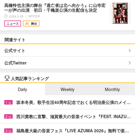
高橋怜也主演の舞台『逃亡者は北へ向かう』に山寺宏
一が声の出演 初日・千穐楽公演の生配信も決定
2026.5.29 ｜ SPICER
ニュース
舞台
関連サイト
公式サイト
公式Twitter
人気記事ランキング
Daily
Weekly
Monthly
坂本冬美、歌手生活40周年記念でおくる明治座公演のメイ…
1
位
西川貴教に直撃、滋賀最大の音楽イベント『FEST. INAZU…
2
位
福島最大級の音楽フェス『LIVE AZUMA 2026』無料で楽…
3
位