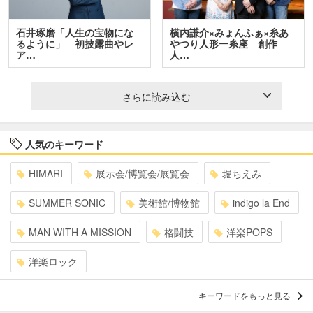
石井琢磨「人生の宝物にな
横内謙介×みょんふぁ×糸あ
るように」 初披露曲やレ
やつり人形一糸座 創作
ア…
人…
さらに読み込む
人気のキーワード
HIMARI
展示会/博覧会/展覧会
堀ちえみ
SUMMER SONIC
美術館/博物館
indigo la End
MAN WITH A MISSION
格闘技
洋楽POPS
洋楽ロック
キーワードをもっと見る