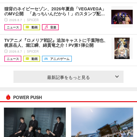
猫背のネイビーセゾン、2026年夏曲「VEGAVEGA」
のMV公開 「あっちいんだから！」のスタンプ配…
2026.8.7 ｜ SPICER
ニュース
動画
音楽
TVアニメ『ロメリア戦記』追加キャストに千葉翔也、
梶原岳人、堀江瞬、綿貫竜之介！PV第1弾公開
2026.8.7 ｜ SPICER
ニュース
動画
アニメ/ゲーム
最新記事をもっと見る
POWER PUSH