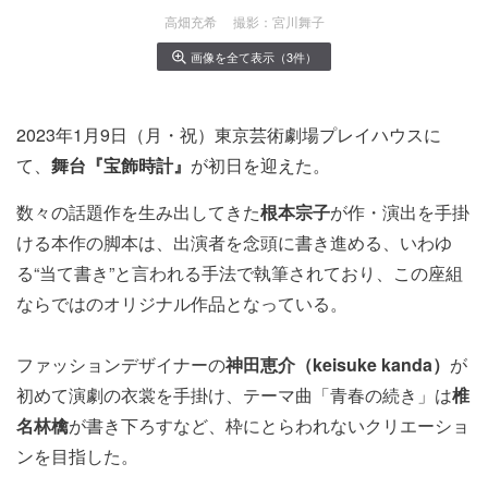
高畑充希 撮影：宮川舞子
画像を全て表示（3件）
2023年1月9日（月・祝）東京芸術劇場プレイハウスに
て、
舞台『宝飾時計』
が初日を迎えた。
数々の話題作を生み出してきた
根本宗子
が作・
演出を手掛
ける本作の
脚本は、出演者を念頭に書き進める、いわゆ
る“当て書き”
と言われる手法で執筆されており、
この座組
ならではのオリジナル作品となっている。
ファッションデザイナーの
神田恵介（keisuke kanda）
が
初めて演劇の衣裳を手掛け、テーマ曲「
青春の続き」は
椎
名林檎
が書き下ろすなど、
枠にとらわれないクリエーショ
ンを目指した。