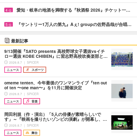
愛知・岐阜の地酒を満喫する『秋酒祭 2026』チケット一…
4
位
『サントリー1万人の第九』Aぇ! groupの佐野晶哉が合唱…
5
位
最新記事
9/13開催『SATO presents 高校野球女子選抜vsイチ
ロー選抜 KOBE CHIBEN』に習志野高校吹奏楽部と…
2026.8.7 ｜ SPICER
ニュース
スポーツ
omeme tenten、今年最後のワンマンライブ『ten out
of ten 〜one man〜』を11月に開催決定
2026.8.7 ｜ SPICER
ニュース
音楽
岡田利規（作・演出）「5人の俳優が素晴らしいで
す」～『映画を撮りたいゾンビの演劇』が開幕し、…
2026.8.7 ｜ SPICER
ニュース
舞台