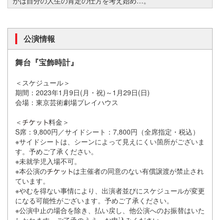
かは自分の人生の肯定の仕方を考え始め…。
公演情報
舞台『宝飾時計』
＜スケジュール＞
期間：2023年1月9日(月・祝)～1月29日(日)
会場：東京芸術劇場プレイハウス
＜
料金＞
S席：9,800円／サイドシート：7,800円（全席指定・
税込）
※サイドシートは、シーンによって見えにくい箇所がございま
す。
予めご了承ください。
※未就学児入場不可。
※
本公演の
は主催者の同意のない有償譲渡が禁止され
ていま
す。
※やむを得ない事情により、
出演者並びにスケジュールが変更
になる可能性がございます。
予めご了承ください。
※公演中止の場合を除き、払い戻し、
他公演へのお振替はいた