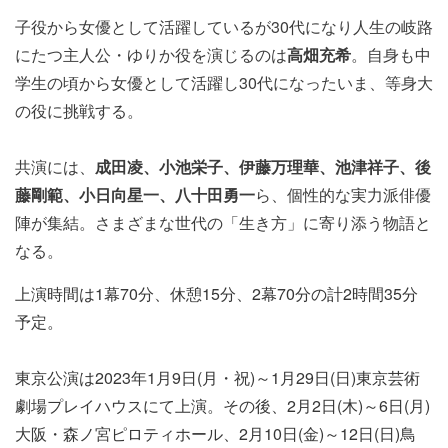
子役から女優として活躍しているが30代になり人生の岐路
にたつ
主人公・ゆりか役を演じるのは
高畑充希
。
自身も中
学生の頃から女優として活躍し30代になったいま、
等身大
の役に挑戦する。
共演には、
成田凌、小池栄子、
伊藤万理華、池津祥子、後
藤剛範、小日向星一、八十田勇一
ら、
個性的な実力派俳優
陣が集結。さまざまな世代の「生き方」
に寄り添う物語と
なる。
上演時間は1幕70分、休憩15分、2幕70分の計2時間35分
予定。
東京公演は2023年1月9日(月・祝)～1月29日(日)東京芸術
劇場プレイハウスにて上演。その後、2月2日(木)～6日(月)
大阪・森ノ宮ピロティホール、2月10日(金)～12日(日)鳥