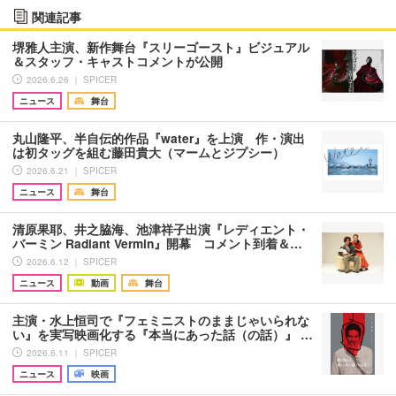
関連記事
堺雅人主演、新作舞台『スリーゴースト』ビジュアル
＆スタッフ・キャストコメントが公開
2026.6.26 ｜ SPICER
ニュース
舞台
丸山隆平、半自伝的作品『water』を上演 作・演出
は初タッグを組む藤田貴大（マームとジプシー）
2026.6.21 ｜ SPICER
ニュース
舞台
清原果耶、井之脇海、池津祥子出演『レディエント・
バーミン Radiant Vermin』開幕 コメント到着＆…
2026.6.12 ｜ SPICER
ニュース
動画
舞台
主演・水上恒司で『フェミニストのままじゃいられな
い』を実写映画化する『本当にあった話（の話）』 …
2026.6.11 ｜ SPICER
ニュース
映画