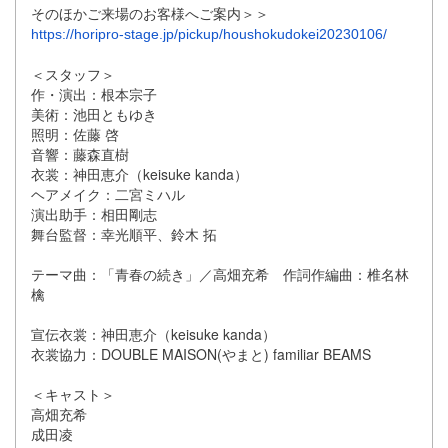
そのほかご来場のお客様へご案内＞＞
https://horipro-stage.jp/pickup/houshokudokei20230106/
＜スタッフ＞
作・演出：根本宗子
美術：池田ともゆき
照明：佐藤 啓
音響：藤森直樹
衣裳：神田恵介（keisuke kanda）
ヘアメイク：二宮ミハル
演出助手：相田剛志
舞台監督：幸光順平、鈴木 拓
テーマ曲：「青春の続き」／高畑充希 作詞作編曲：椎名林
檎
宣伝衣裳：神田恵介（keisuke kanda）
衣裳協力：DOUBLE MAISON(やまと) familiar BEAMS
＜キャスト＞
高畑充希
成田凌