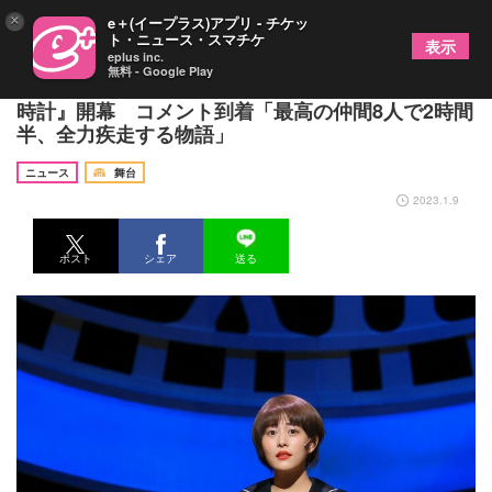
×
e＋(イープラス)アプリ - チケッ
ト・ニュース・スマチケ
表示
eplus inc.
無料 - Google Play
高畑充希主演、根本宗子作・演出 新作舞台『宝飾
時計』開幕 コメント到着「最高の仲間8人で2時間
半、全力疾走する物語」
ニュース
舞台
2023.1.9
ポスト
シェア
送る