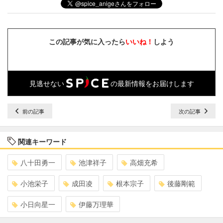
この記事が気に入ったら
いいね！
しよう
見逃せない
の最新情報をお届けします
前の記事
次の記事
関連キーワード
八十田勇一
池津祥子
高畑充希
小池栄子
成田凌
根本宗子
後藤剛範
小日向星一
伊藤万理華