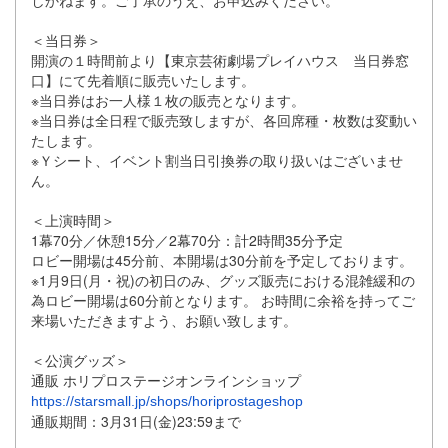
しかねます。ご了承のうえ、
お申込みください。
＜当日券＞
開演の１時間前より【東京芸術劇場プレイハウス 当日券窓
口】にて先着順に販売いたします。
※当日券はお一人様１枚の販売となります。
※当日券は全日程で販売致しますが、各回席種・
枚数は変動い
たします。
※Ｙシート、イベント割当日引換券の取り扱いはございませ
ん。
＜上演時間＞
1幕70分／休憩15分／2幕70分：計2時間35分予定
ロビー開場は45分前、本開場は30分前を予定しております。
※1月9日(月・祝)の初日のみ、
グッズ販売における混雑緩和の
為ロビー開場は60分前となります
。 お時間に余裕を持ってご
来場いただきますよう、お願い致します。
＜公演グッズ＞
通販 ホリプロステージオンラインショップ
https://starsmall.jp/shops/horiprostageshop
通販期間：3月31日(金)23:59まで