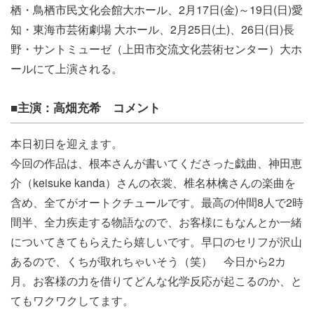
栖・鳥栖市民文化会館大ホール、2月17日(金)～19日(日)愛
知・東海市芸術劇場 大ホール、2月25日(土)、26日(日)長
野・サントミューゼ（上田市交流文化芸術センター）大ホ
ールにて上演される。
■主演：高畑充希 コメント
本日初日を迎えます。
今回の作品は、根本さんが書いてくださった戯曲、神田恵
介（
keisuke kanda）さんの衣裳、椎名林檎さんの楽曲を
含め、
全てがオートクチュールです。最高の仲間8人で2時
間半、
全力疾走する物語なので、
お客様にもなんとか一緒
についてきてもらえたら嬉しいです。
早口のセリフが沢山
あるので、くちが取れちゃいそう（笑）
今日から2カ
月。
お客様の力を借りてどんな化学反応が起こるのか、
と
てもワクワクしてます。