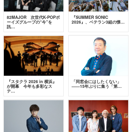
82MAJOR 次世代K-POPボ
『SUMMER SONIC
ーイズグループの“今”を
2026』、ベテラン3組の懐…
訊…
『スタクラ 2026 in 横浜』
「同窓会にはしたくない」
が開幕 今年も多彩なス
――15年ぶりに集う「第…
テ…