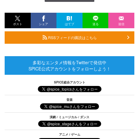
ポスト
シェア
はてブ
送る
送信
RSSフィードの購読はこちら
多彩なエンタメ情報をTwitterで発信中
SPICE公式アカウントをフォローしよう！
SPICE総合アカウント
音楽
演劇 / ミュージカル / ダンス
アニメ / ゲーム