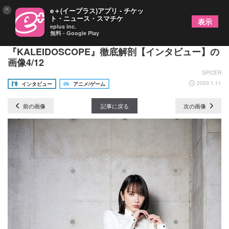
×
e＋(イープラス)アプリ - チケッ
ト・ニュース・スマチケ
表示
eplus inc.
無料 - Google Play
これまでの藍井エイルをぶっ壊す！5thアルバム
『KALEIDOSCOPE』徹底解剖【インタビュー】の
画像4/12
SPICER
2023.1.11
インタビュー
アニメ/ゲーム
前の画像
記事に戻る
次の画像