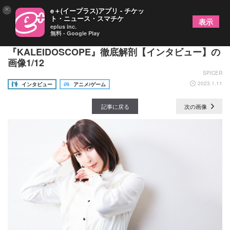
×
e＋(イープラス)アプリ - チケッ
ト・ニュース・スマチケ
表示
eplus inc.
無料 - Google Play
これまでの藍井エイルをぶっ壊す！5thアルバム
『KALEIDOSCOPE』徹底解剖【インタビュー】の
画像1/12
SPICER
2023.1.11
インタビュー
アニメ/ゲーム
記事に戻る
次の画像