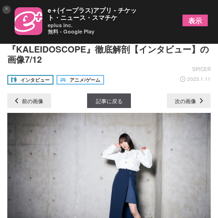
×
e＋(イープラス)アプリ - チケッ
ト・ニュース・スマチケ
表示
eplus inc.
無料 - Google Play
これまでの藍井エイルをぶっ壊す！5thアルバム
『KALEIDOSCOPE』徹底解剖【インタビュー】の
画像7/12
SPICER
2023.1.11
インタビュー
アニメ/ゲーム
前の画像
記事に戻る
次の画像