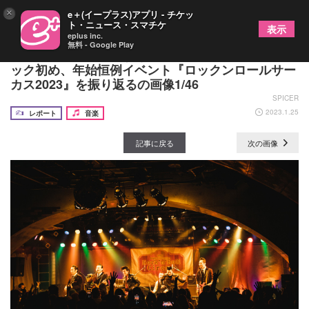
×
e＋(イープラス)アプリ - チケッ
ト・ニュース・スマチケ
表示
eplus inc.
無料 - Google Play
「ラインナップが強すぎる」ロックの街・神戸でロ
ック初め、年始恒例イベント『ロックンロールサー
カス2023』を振り返るの画像1/46
SPICER
2023.1.25
レポート
音楽
記事に戻る
次の画像