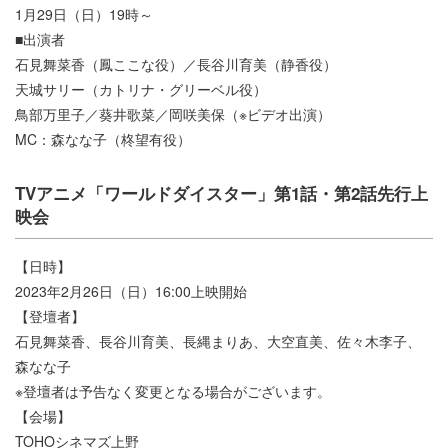
1月29日（日）19時～
■出演者
石見舞菜香（鳳ここな役）／長谷川育美（静香役）
天城サリー（カトリナ・グリーベル役）
鳥部万里子／葵井歌菜／岡咲美保（※ビデオ出演）
MC：森なな子（柊望有役）
TVアニメ「ワールドダイスター」第1話・第2話先行上
映会
【日時】
2023年2月26日（日）16:00上映開始
【登壇者】
石見舞菜香、長谷川育美、長縄まりあ、大空直美、佐々木李子、
森なな子
※登壇者は予告なく変更となる場合がございます。
【会場】
TOHOシネマズ上野