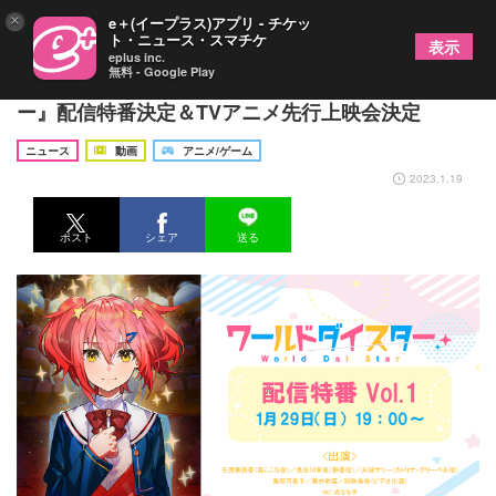
×
e＋(イープラス)アプリ - チケッ
ト・ニュース・スマチケ
表示
eplus inc.
無料 - Google Play
"演劇"ガールズプロジェクト『ワールドダイスタ
ー』配信特番決定＆TVアニメ先行上映会決定
ニュース
動画
アニメ/ゲーム
2023.1.19
ポスト
シェア
送る