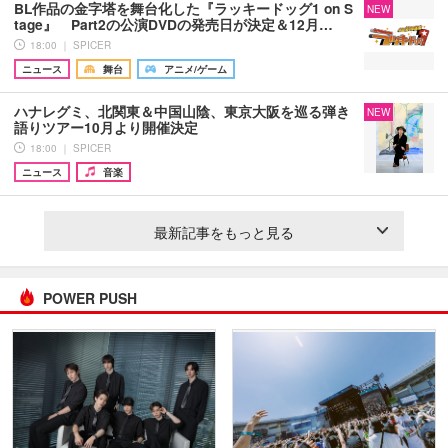
BL作品の金字塔を舞台化した『ラッキードッグ1 on S
NEW
tage』 Part2の公演DVDの発売日が決定＆12月…
18:00 ｜ SPICER
ニュース
舞台
アニメ/ゲーム
ハナレグミ、北関東＆中国山陰、東京大阪を巡る弾き
NEW
語りツアー10月より開催決定
18:00 ｜ SPICER
ニュース
音楽
最新記事をもっと見る
POWER PUSH