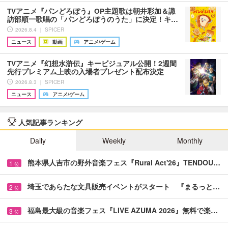
TVアニメ『パンどろぼう』OP主題歌は朝井彩加＆諏
訪部順一歌唱の「パンどろぼうのうた」に決定！キ…
2026.8.4 ｜ SPICER
ニュース
動画
アニメ/ゲーム
TVアニメ『幻想水滸伝』キービジュアル公開！2週間
先行プレミアム上映の入場者プレゼント配布決定
2026.8.3 ｜ SPICER
ニュース
アニメ/ゲーム
人気記事ランキング
Daily
Weekly
Monthly
熊本県人吉市の野外音楽フェス『Rural Act'26』TENDOU…
1
位
埼玉であらたな文具販売イベントがスタート 『まるっと…
2
位
福島最大級の音楽フェス『LIVE AZUMA 2026』無料で楽…
3
位