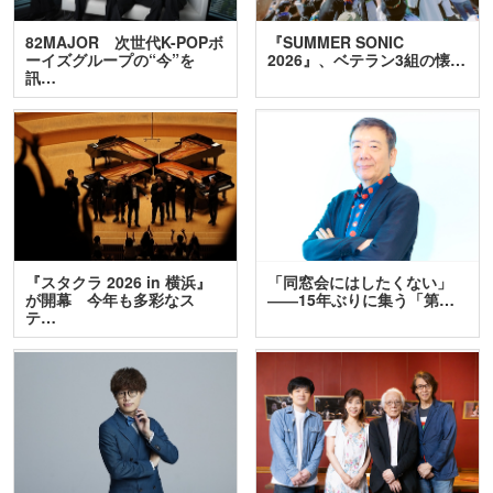
82MAJOR 次世代K-POPボ
『SUMMER SONIC
ーイズグループの“今”を
2026』、ベテラン3組の懐…
訊…
『スタクラ 2026 in 横浜』
「同窓会にはしたくない」
が開幕 今年も多彩なス
――15年ぶりに集う「第…
テ…