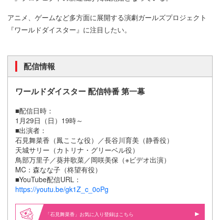
アニメ、ゲームなど多方面に展開する演劇ガールズプロジェクト
『ワールドダイスター』に注目したい。
配信情報
ワールドダイスター 配信特番 第一幕
■配信日時：
1月29日（日）19時～
■出演者：
石見舞菜香（鳳ここな役）／長谷川育美（静香役）
天城サリー（カトリナ・グリーベル役）
鳥部万里子／葵井歌菜／岡咲美保（※ビデオ出演）
MC：森なな子（柊望有役）
■YouTube配信URL：
https://youtu.be/gk1Z_c_0oPg
「石見舞菜香」お気に入り登録はこちら