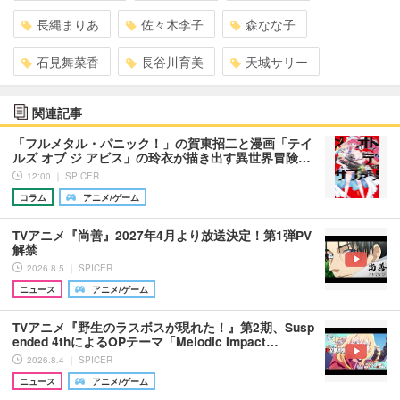
長縄まりあ
佐々木李子
森なな子
石見舞菜香
長谷川育美
天城サリー
関連記事
「フルメタル・パニック！」の賀東招二と漫画「テイ
ルズ オブ ジ アビス」の玲衣が描き出す異世界冒険…
12:00 ｜ SPICER
コラム
アニメ/ゲーム
TVアニメ『尚善』2027年4月より放送決定！第1弾PV
解禁
2026.8.5 ｜ SPICER
ニュース
アニメ/ゲーム
TVアニメ『野生のラスボスが現れた！』第2期、Susp
ended 4thによるOPテーマ「Melodic Impact…
2026.8.4 ｜ SPICER
ニュース
アニメ/ゲーム