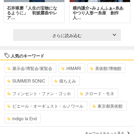
石井琢磨「人生の宝物にな
横内謙介×みょんふぁ×糸あ
るように」 初披露曲やレ
やつり人形一糸座 創作
ア…
人…
さらに読み込む
人気のキーワード
展示会/博覧会/展覧会
HIMARI
美術館/博物館
SUMMER SONIC
堀ちえみ
フィンセント・ファン・ゴッホ
クロード・モネ
ピエール・オーギュスト・ルノワール
東京都美術館
indigo la End
キーワードをもっと見る