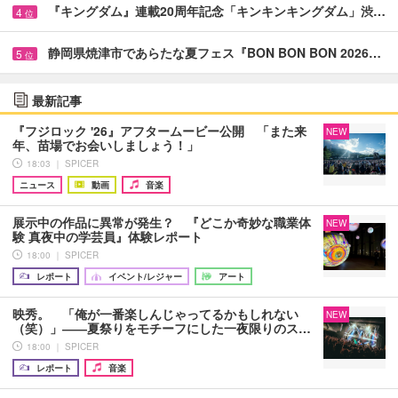
『キングダム』連載20周年記念「キンキンキングダム」渋…
4
位
静岡県焼津市であらたな夏フェス『BON BON BON 2026…
5
位
最新記事
『フジロック '26』アフタームービー公開 「また来
NEW
年、苗場でお会いしましょう！」
18:03 ｜ SPICER
ニュース
動画
音楽
展示中の作品に異常が発生？ 『どこか奇妙な職業体
NEW
験 真夜中の学芸員』体験レポート
18:00 ｜ SPICER
レポート
イベント/レジャー
アート
映秀。 「俺が一番楽しんじゃってるかもしれない
NEW
（笑）」――夏祭りをモチーフにした一夜限りのス…
18:00 ｜ SPICER
レポート
音楽