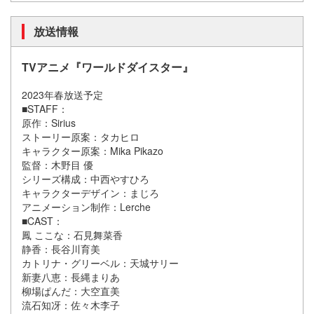
放送情報
TVアニメ『ワールドダイスター』
2023年春放送予定
■STAFF：
原作：Sirius
ストーリー原案：タカヒロ
キャラクター原案：Mika Pikazo
監督：木野目 優
シリーズ構成：中西やすひろ
キャラクターデザイン：まじろ
アニメーション制作：Lerche
■CAST：
鳳 ここな：石見舞菜香
静香：長谷川育美
カトリナ・グリーベル：天城サリー
新妻八恵：長縄まりあ
柳場ぱんだ：大空直美
流石知冴：佐々木李子