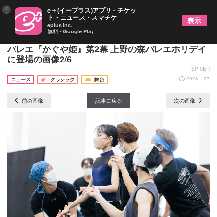
×
e＋(イープラス)アプリ - チケッ
ト・ニュース・スマチケ
表示
eplus inc.
無料 - Google Play
金森穣×東京バレエ団が贈る、日本発のグランド・
バレエ『かぐや姫』第2幕 上野の森バレエホリデイ
に登場の画像2/6
SPICER
2023.1.27
ニュース
クラシック
舞台
前の画像
記事に戻る
次の画像