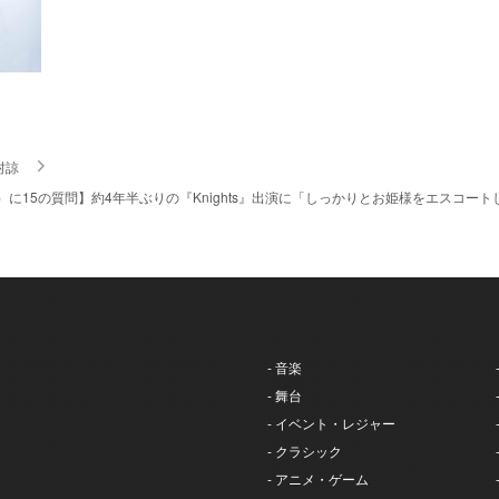
村諒
）に15の質問】約4年半ぶりの『Knights』出演に「しっかりとお姫様をエスコートしま
- 音楽
- 舞台
- イベント・レジャー
- クラシック
- アニメ・ゲーム