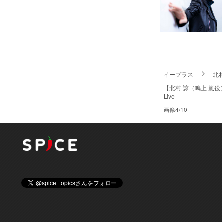
イープラス
北
【北村 諒（鳴上 嵐役
Live-
画像4/10