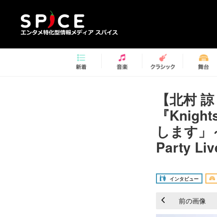
【北村 
『Knig
します」～
Party L
インタビュー
前の画像