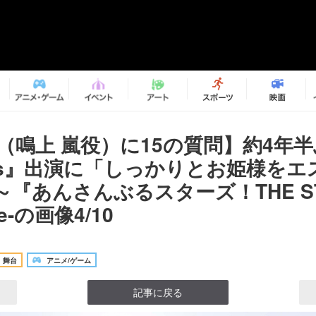
諒（鳴上 嵐役）に15の質問】約4年
hts』出演に「しっかりとお姫様を
『あんさんぶるスターズ！THE ST
ive-の画像4/10
舞台
アニメ/ゲーム
記事に戻る