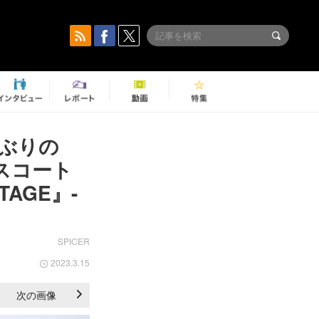
半ぶりの
エスコート
AGE』-
SPICER
2023.3.15
次の画像