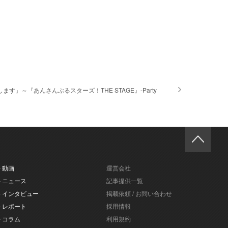
す」～『あんさんぶるスターズ！THE STAGE』-Party
- 動画
運営会社
- ニュース
記事提供一覧
- インタビュー
掲載依頼 / お問い合わせ
- レポート
採用情報
- コラム
利用規約