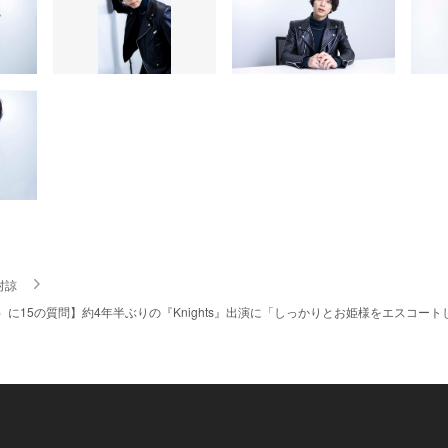
村諒
）に15の質問】約4年半ぶりの『Knights』出演に「しっかりとお姫様をエスコートしま