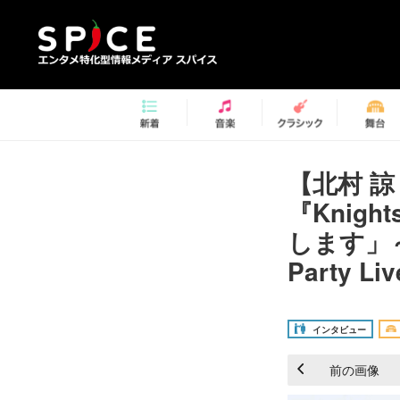
【北村 
『Knig
します」～
Party L
インタビュー
前の画像