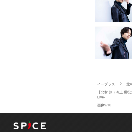
イープラス
北
【北村 諒（鳴上 嵐役
Live-
画像9/10