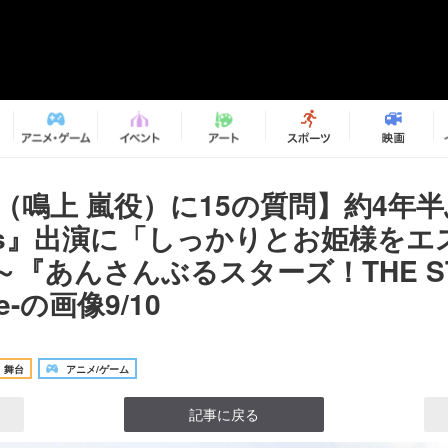
諒（鳴上 嵐役）に15の質問】約4年
hts』出演に「しっかりとお姫様を
『あんさんぶるスターズ！THE ST
ive-の画像9/10
舞台
アニメ/ゲーム
記事に戻る