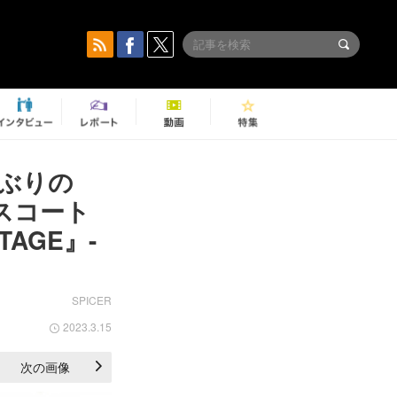
半ぶりの
エスコート
AGE』-
SPICER
2023.3.15
次の画像