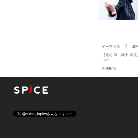
イープラス
北
【北村 諒（鳴上 嵐役
Live-
画像8/10