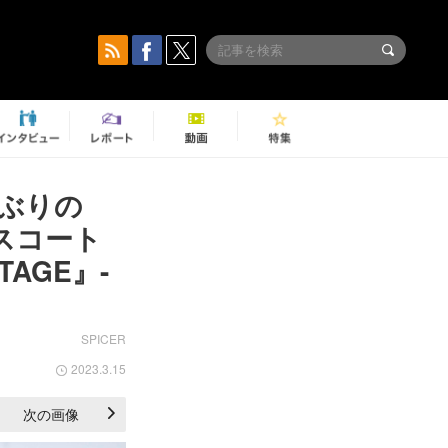
半ぶりの
エスコート
AGE』-
SPICER
2023.3.15
次の画像