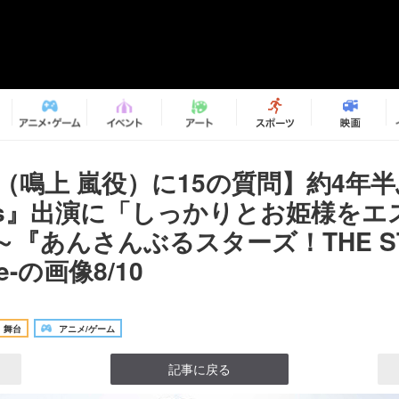
諒（鳴上 嵐役）に15の質問】約4年
hts』出演に「しっかりとお姫様を
『あんさんぶるスターズ！THE ST
ive-の画像8/10
舞台
アニメ/ゲーム
記事に戻る