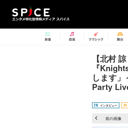
【北村 
『Knig
します」～
Party L
インタビュー
前の画像