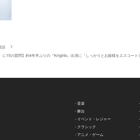
村諒
）に15の質問】約4年半ぶりの『Knights』出演に「しっかりとお姫様をエスコートしま
- 音楽
- 舞台
- イベント・レジャー
- クラシック
- アニメ・ゲーム