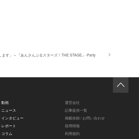
す」～『あんさんぶるスターズ！THE STAGE』-Party
- 動画
運営会社
- ニュース
記事提供一覧
- インタビュー
掲載依頼 / お問い合わせ
- レポート
採用情報
- コラム
利用規約