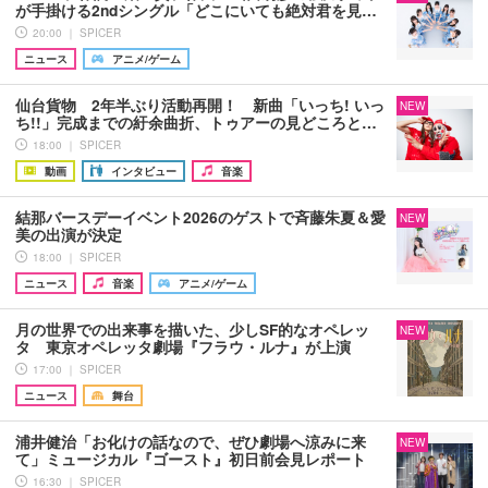
が手掛ける2ndシングル「どこにいても絶対君を見…
20:00 ｜ SPICER
ニュース
アニメ/ゲーム
仙台貨物 2年半ぶり活動再開！ 新曲「いっち! いっ
NEW
ち!!」完成までの紆余曲折、トゥアーの見どころと…
18:00 ｜ SPICER
動画
インタビュー
音楽
結那バースデーイベント2026のゲストで斉藤朱夏＆愛
NEW
美の出演が決定
18:00 ｜ SPICER
ニュース
音楽
アニメ/ゲーム
月の世界での出来事を描いた、少しSF的なオペレッ
NEW
タ 東京オペレッタ劇場『フラウ・ルナ』が上演
17:00 ｜ SPICER
ニュース
舞台
浦井健治「お化けの話なので、ぜひ劇場へ涼みに来
NEW
て」ミュージカル『ゴースト』初日前会見レポート
16:30 ｜ SPICER