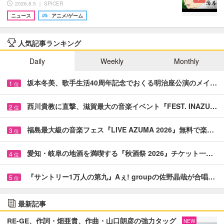
2026.8.5 ｜ SPICER
ニュース
アニメ/ゲーム
人気記事ランキング
Daily
Weekly
Monthly
坂本冬美、歌手生活40周年記念でおくる明治座公演のメイ…
1
位
西川貴教に直撃、滋賀最大の音楽イベント『FEST. INAZU…
2
位
福島最大級の音楽フェス『LIVE AZUMA 2026』無料で楽…
3
位
愛知・岐阜の地酒を満喫する『秋酒祭 2026』チケット一…
4
位
『サントリー1万人の第九』Aぇ! groupの佐野晶哉が合唱…
5
位
最新記事
RE-GE、作詞・畑亜貴、作曲・山口朗彦の強力タッグ
NEW