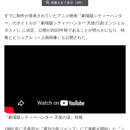
画像を全て表示（4件）
すでに制作が発表されていたアニメ映画『劇場版シティーハンタ
ー』のタイトルが『劇場版シティーハンター 天使の涙(エンジェル
ダスト)』に決定。公開が2023年秋であることが明らかになり、特
報とビジュアル（＝上掲画像）も公開された。
『劇場版シティーハンター 天使の涙』特報
1985 年に北条司が『週刊少年ジャンプ』にて連載を開始した『シ