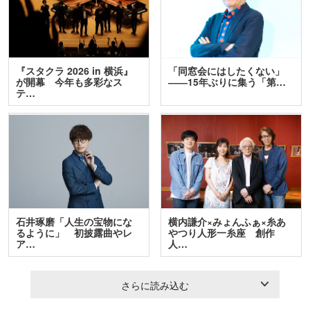
『スタクラ 2026 in 横浜』
「同窓会にはしたくない」
が開幕 今年も多彩なス
――15年ぶりに集う「第…
テ…
石井琢磨「人生の宝物にな
横内謙介×みょんふぁ×糸あ
るように」 初披露曲やレ
やつり人形一糸座 創作
ア…
人…
さらに読み込む