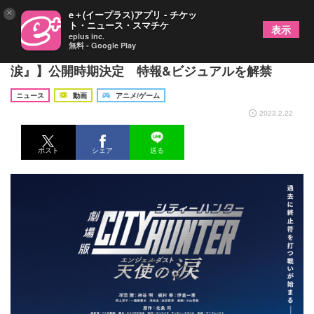
×
e＋(イープラス)アプリ - チケッ
ト・ニュース・スマチケ
表示
eplus inc.
無料 - Google Play
【タイトルは『劇場版シティーハンター 天使の
涙』】公開時期決定 特報&ビジュアルを解禁
ニュース
動画
アニメ/ゲーム
2023.2.22
ポスト
シェア
送る