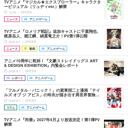
TVアニメ『マジカル★エクスプローラー』キャラクタ
ービジュアル（リュディver.）解禁
12:00 ｜ SPICER
ニュース
アニメ/ゲーム
TVアニメ『ロメリア戦記』追加キャストに千葉翔也、
梶原岳人、堀江瞬、綿貫竜之介！PV第1弾公開
2026.8.7 ｜ SPICER
ニュース
動画
アニメ/ゲーム
アニメ10周年に乾杯！『文豪ストレイドッグス ART
& DESIGN EXHIBITION』内覧会レポート
2026.8.7 ｜ SPICER
レポート
アニメ/ゲーム
「フルメタル・パニック！」の賀東招二と漫画「テイ
ルズ オブ ジ アビス」の玲衣が描き出す異世界冒険…
2026.8.7 ｜ SPICER
コラム
アニメ/ゲーム
TVアニメ『尚善』2027年4月より放送決定！第1弾PV
解禁