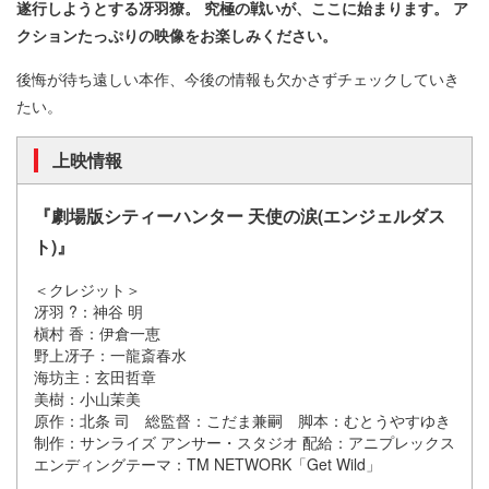
遂行しようとする冴羽獠。 究極の戦いが、ここに始まります。 ア
クションたっぷりの映像をお楽しみください。
後悔が待ち遠しい本作、今後の情報も欠かさずチェックしていき
たい。
上映情報
『劇場版シティーハンター 天使の涙(エンジェルダス
ト)』
＜クレジット＞
冴羽 ?：神谷 明
槇村 香：伊倉一恵
野上冴子：一龍斎春水
海坊主：玄田哲章
美樹：小山茉美
原作：北条 司 総監督：こだま兼嗣 脚本：むとうやすゆき
制作：サンライズ アンサー・スタジオ 配給：アニプレックス
エンディングテーマ：TM NETWORK「Get Wild」