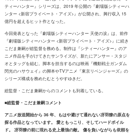
ティーハンター』シリーズは、2019 年公開の『劇場版シティーハ
ンター <新宿プライベート・アイズ>』が公開され、興行収入 15
億円を超えるヒット作となった。
今回発表となった『劇場版シティーハンター 天使の涙』は、前作
『劇場版シティーハンター <新宿プライベート・アイズ>』に続き
こだま兼嗣が総監督を務める。制作は『シティーハンター』のア
ニメ作品を手がけてきたサンライズが、新たにアンサー・スタジ
オとタッグを組む。脚本を担当するのは映画『機動戦士ガンダム
閃光のハサウェイ』の脚本やTVアニメ『東京リベンジャーズ』の
シリーズ構成を務めたむとうやすゆきだ。
総監督・こだま兼嗣からのコメントも到着している。
■総監督・こだま兼嗣コメント
アニメ放送開始から 36 年、もはや避けて通れない冴羽獠の原点を
探る作品となっています。 愛ともっこり、そしてハードボイル
ド。 冴羽獠の前に現れる史上最強の敵。 傷を負いながらも依頼を