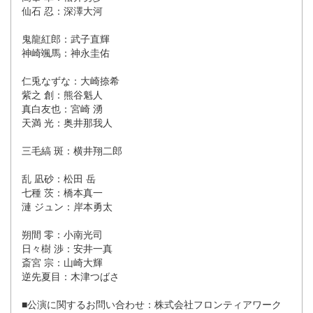
仙石 忍：深澤大河
鬼龍紅郎：武子直輝
神崎颯馬：神永圭佑
仁兎なずな：大崎捺希
紫之 創：熊谷魁人
真白友也：宮崎 湧
天満 光：奥井那我人
三毛縞 斑：横井翔二郎
乱 凪砂：松田 岳
七種 茨：橋本真一
漣 ジュン：岸本勇太
朔間 零：小南光司
日々樹 渉：安井一真
斎宮 宗：山崎大輝
逆先夏目：木津つばさ
■公演に関するお問い合わせ：株式会社フロンティアワーク