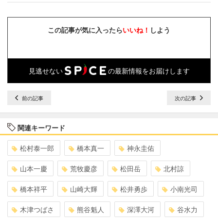
この記事が気に入ったら
いいね！
しよう
見逃せない
の最新情報をお届けします
前の記事
次の記事
関連キーワード
松村泰一郎
橋本真一
神永圭佑
山本一慶
荒牧慶彦
松田岳
北村諒
橋本祥平
山崎大輝
松井勇歩
小南光司
木津つばさ
熊谷魁人
深澤大河
谷水力