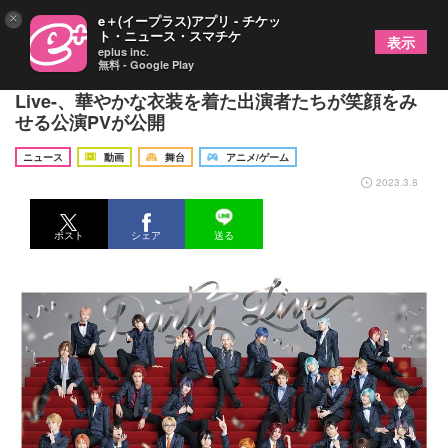
×
e＋(イープラス)アプリ - チケッ
ト・ニュース・スマチケ
表示
eplus inc.
無料 - Google Play
『あんさんぶるスターズ！THE STAGE』-Party
Live-、華やかな衣装を着た出演者たちが笑顔をみ
せる公演PVが公開
ニュース
動画
舞台
アニメ/ゲーム
2023.3.8
ポスト
シェア
送る