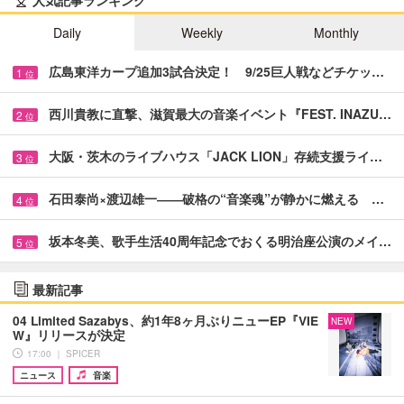
人気記事ランキング
Daily
Weekly
Monthly
広島東洋カープ追加3試合決定！ 9/25巨人戦などチケッ…
1
位
西川貴教に直撃、滋賀最大の音楽イベント『FEST. INAZU…
2
位
大阪・茨木のライブハウス「JACK LION」存続支援ライ…
3
位
石田泰尚×渡辺雄一――破格の“音楽魂”が静かに燃える …
4
位
坂本冬美、歌手生活40周年記念でおくる明治座公演のメイ…
5
位
最新記事
04 Limited Sazabys、約1年8ヶ月ぶりニューEP『VIE
NEW
W』リリースが決定
17:00 ｜ SPICER
ニュース
音楽