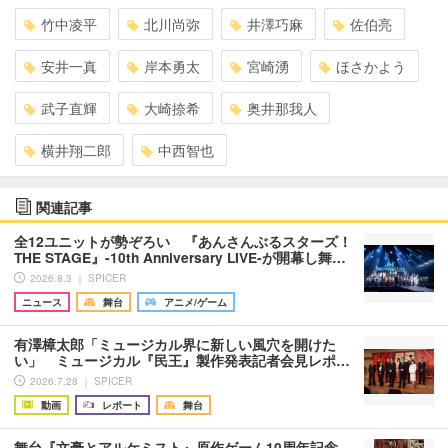
竹中凌平
北川尚弥
井澤巧麻
佐伯亮
安井一真
岸本勇太
宮崎湧
ほさかよう
武子直輝
大崎捺希
奥井那我人
横井翔二郎
中西智也
関連記事
全12ユニットが勢ぞろい 『あんさんぶるスターズ！
THE STAGE』-10th Anniversary LIVE-が開幕し舞…
2026.8.3 ｜ SPICER
ニュース
舞台
アニメ/ゲーム
有澤樟太郎「ミュージカル界に新しい風穴を開けた
い」 ミュージカル『民王』製作発表記者会見レポ…
2026.7.28 ｜ SPICER
動画
レポート
舞台
舞台『文豪とアルケミスト』原作ゲーム10周年記念