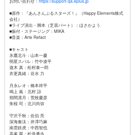
お問い合わせ：
https://support-qa.eplus.jp
■原作：『あんさんぶるスターズ！』（Happy Elements株式
会社）
■ライブ演出・脚本（芝居パート）：ほさかよう
■振付・ステージング：MIKA
■音楽：Arte Refact
■キャスト
氷鷹北斗：山本一慶
明星スバル：竹中凌平
遊木 真：松村泰一郎
衣更真緒：谷水 力
月永レオ：橋本祥平
鳴上 嵐：北村 諒
朔間凛月：荒牧慶彦
朱桜 司：北川尚弥
守沢千秋：佐伯 亮
深海奏汰：井澤巧麻
南雲鉄虎：中西智也
高峯 翠：松井勇歩