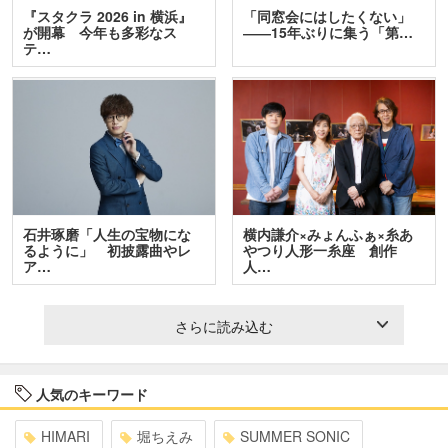
『スタクラ 2026 in 横浜』
「同窓会にはしたくない」
が開幕 今年も多彩なス
――15年ぶりに集う「第…
テ…
石井琢磨「人生の宝物にな
横内謙介×みょんふぁ×糸あ
るように」 初披露曲やレ
やつり人形一糸座 創作
ア…
人…
さらに読み込む
人気のキーワード
HIMARI
堀ちえみ
SUMMER SONIC