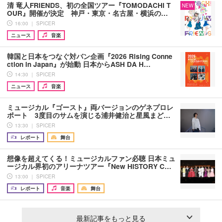
清 竜人FRIENDS、初の全国ツアー『TOMODACHI T
NEW
OUR』開催が決定 神戸・東京・名古屋・横浜の…
16:00 ｜ SPICER
ニュース
音楽
韓国と日本をつなぐ対バン企画『2026 Rising Conne
ction in Japan』が始動 日本からASH DA H…
14:30 ｜ SPICER
ニュース
音楽
ミュージカル『ゴースト』両バージョンのゲネプロレ
ポート 3度目のサムを演じる浦井健治と星風まど…
13:30 ｜ SPICER
レポート
舞台
想像を超えてくる！ミュージカルファン必聴 日本ミュ
ージカル界初のアリーナツアー『New HISTORY C…
13:00 ｜ SPICER
レポート
音楽
舞台
最新記事をもっと見る