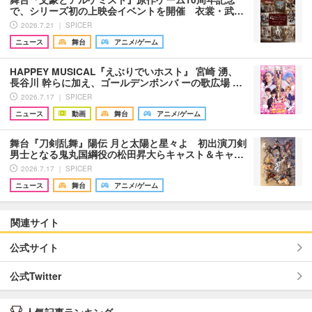
で、シリーズ初の上映会イベントを開催 衣裳・武…
2026.7.21 ｜ SPICER
ニュース
舞台
アニメ/ゲーム
HAPPEY MUSICAL『えぶりでいホスト』 宮崎 湧、
長谷川 幹らに加え、ゴールデンボンバ ーの歌広場 …
2026.7.17 ｜ SPICER
ニュース
動画
舞台
アニメ/ゲーム
舞台『刀剣乱舞』陽伝 月と太陽と星々よ 初出演刀剣
男士となる鬼丸国綱役の松田昇大らキャスト＆キャ…
2026.7.17 ｜ SPICER
ニュース
舞台
アニメ/ゲーム
関連サイト
公式サイト
公式Twitter