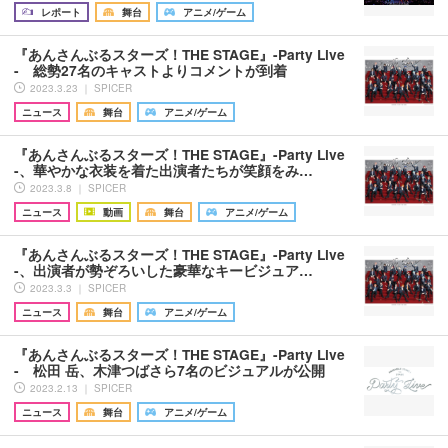
レポート
舞台
アニメ/ゲーム
『あんさんぶるスターズ！THE STAGE』-Party Live
- 総勢27名のキャストよりコメントが到着
2023.3.23 ｜ SPICER
ニュース
舞台
アニメ/ゲーム
『あんさんぶるスターズ！THE STAGE』-Party Live
-、華やかな衣装を着た出演者たちが笑顔をみ…
2023.3.8 ｜ SPICER
ニュース
動画
舞台
アニメ/ゲーム
『あんさんぶるスターズ！THE STAGE』-Party Live
-、出演者が勢ぞろいした豪華なキービジュア…
2023.3.3 ｜ SPICER
ニュース
舞台
アニメ/ゲーム
『あんさんぶるスターズ！THE STAGE』-Party Live
- 松田 岳、木津つばさら7名のビジュアルが公開
2023.2.13 ｜ SPICER
ニュース
舞台
アニメ/ゲーム