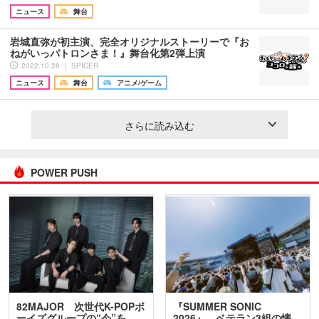
ニュース
舞台
岩城直弥が初主演、完全オリジナルストーリーで『お
ねがいっパトロンさま！』舞台化第2弾上演
2022.10.28 ｜ SPICER
ニュース
舞台
アニメ/ゲーム
さらに読み込む
POWER PUSH
82MAJOR 次世代K-POPボ
『SUMMER SONIC
ーイズグループの“今”を
2026』、ベテラン3組の懐…