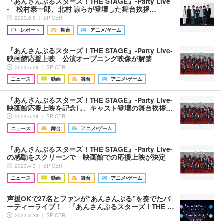
『あんさんぶるスターズ！THE STAGE』-Party Live
- 松村泰一郎、北村 諒らが登壇した舞台挨拶…
2023.6.8 ｜ SPICER
レポート
舞台
アニメ/ゲーム
『あんさんぶるスターズ！THE STAGE』-Party Live-
映画館応援上映 公演オープニング映像が解禁
2023.5.30 ｜ SPICER
ニュース
動画
舞台
アニメ/ゲーム
『あんさんぶるスターズ！THE STAGE』-Party Live-
映画館応援上映を記念し、キャスト登壇の舞台挨拶…
2023.5.19 ｜ SPICER
ニュース
舞台
アニメ/ゲーム
『あんさんぶるスターズ！THE STAGE』-Party Live-
の感動をスクリーンで 映画館での応援上映が決定
2023.4.3 ｜ SPICER
ニュース
動画
舞台
アニメ/ゲーム
声援OKで27名とファンが“あんさんぶる”を奏でたパ
ーティーライブ！ 『あんさんぶるスターズ！THE …
2023.3.30 ｜ SPICER