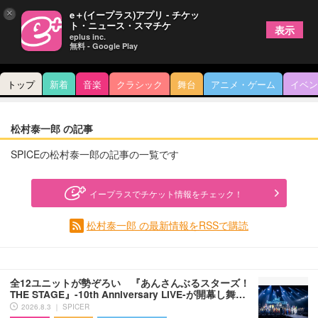
×
e＋(イープラス)アプリ - チケッ
ト・ニュース・スマチケ
表示
eplus inc.
無料 - Google Play
トップ
新着
音楽
クラシック
舞台
アニメ・ゲーム
イベン
松村泰一郎 の記事
SPICEの松村泰一郎の記事の一覧です
イープラスでチケット情報をチェック！
松村泰一郎 の最新情報をRSSで購読
全12ユニットが勢ぞろい 『あんさんぶるスターズ！
THE STAGE』-10th Anniversary LIVE-が開幕し舞…
2026.8.3 ｜ SPICER