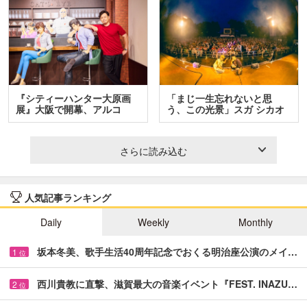
『シティーハンター大原画
「まじ一生忘れないと思
展』大阪で開幕、アルコ
う、この光景」スガ シカオ
＆…
と…
さらに読み込む
人気記事ランキング
Daily
Weekly
Monthly
坂本冬美、歌手生活40周年記念でおくる明治座公演のメイ…
1
位
西川貴教に直撃、滋賀最大の音楽イベント『FEST. INAZU…
2
位