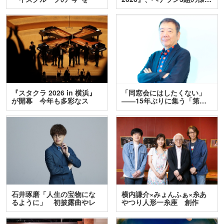
訊…
『スタクラ 2026 in 横浜』
「同窓会にはしたくない」
が開幕 今年も多彩なス
――15年ぶりに集う「第…
テ…
石井琢磨「人生の宝物にな
横内謙介×みょんふぁ×糸あ
るように」 初披露曲やレ
やつり人形一糸座 創作
ア…
人…