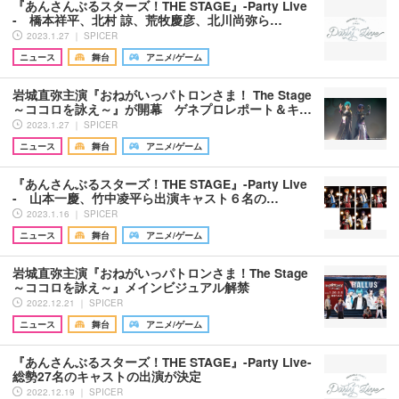
『あんさんぶるスターズ！THE STAGE』-Party Live
- 橋本祥平、北村 諒、荒牧慶彦、北川尚弥ら…
2023.1.27 ｜ SPICER
ニュース
舞台
アニメ/ゲーム
岩城直弥主演『おねがいっパトロンさま！ The Stage
～ココロを詠え～』が開幕 ゲネプロレポート＆キ…
2023.1.27 ｜ SPICER
ニュース
舞台
アニメ/ゲーム
『あんさんぶるスターズ！THE STAGE』-Party Live
- 山本一慶、竹中凌平ら出演キャスト６名の…
2023.1.16 ｜ SPICER
ニュース
舞台
アニメ/ゲーム
岩城直弥主演『おねがいっパトロンさま！The Stage
～ココロを詠え～』メインビジュアル解禁
2022.12.21 ｜ SPICER
ニュース
舞台
アニメ/ゲーム
『あんさんぶるスターズ！THE STAGE』-Party Live-
総勢27名のキャストの出演が決定
2022.12.19 ｜ SPICER