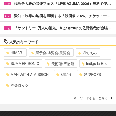
福島最大級の音楽フェス『LIVE AZUMA 2026』無料で楽…
3
位
愛知・岐阜の地酒を満喫する『秋酒祭 2026』チケット一…
4
位
『サントリー1万人の第九』Aぇ! groupの佐野晶哉が合唱…
5
位
人気のキーワード
HIMARI
展示会/博覧会/展覧会
堀ちえみ
SUMMER SONIC
美術館/博物館
indigo la End
MAN WITH A MISSION
格闘技
洋楽POPS
洋楽ロック
キーワードをもっと見る