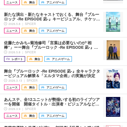
ニュース
舞台
アニメ/ゲーム
新たな演出・新たなキャストでおくる、舞台『ブルー
ロック -Re EPISODE 凪-』キービジュアル、チケッ…
2026.5.8 ｜ SPICER
ニュース
舞台
アニメ/ゲーム
佐藤たかみち×菊池修司「言葉は必要ないのが“相
棒”」ーー舞台『ブルーロック -Re EPISODE 凪-』…
2026.5.8 ｜ SPICER
レポート
舞台
アニメ/ゲーム
舞台『ブルーロック -Re EPISODE 凪-』全キャラクタ
ービジュアル解禁＆「エルタマ企画」の実施が決定
2026.3.13 ｜ SPICER
ニュース
舞台
アニメ/ゲーム
あんステ、全12ユニットが勢揃いする初のライブツア
ーを開催 開催タイトル・出演者・ビジュアルなど…
2026.3.9 ｜ SPICER
ニュース
舞台
アニメ/ゲーム