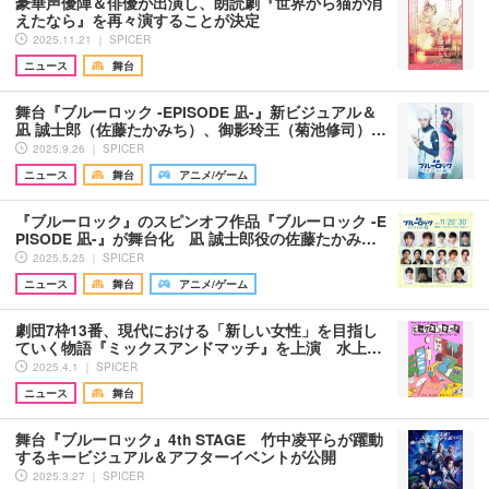
豪華声優陣＆俳優が出演し、朗読劇『世界から猫が消
えたなら』を再々演することが決定
2025.11.21 ｜ SPICER
ニュース
舞台
舞台『ブルーロック -EPISODE 凪-』新ビジュアル＆
凪 誠士郎（佐藤たかみち）、御影玲王（菊池修司）…
2025.9.26 ｜ SPICER
ニュース
舞台
アニメ/ゲーム
『ブルーロック』のスピンオフ作品『ブルーロック -E
PISODE 凪-』が舞台化 凪 誠士郎役の佐藤たかみ…
2025.5.25 ｜ SPICER
ニュース
舞台
アニメ/ゲーム
劇団7枠13番、現代における「新しい女性」を目指し
ていく物語『ミックスアンドマッチ』を上演 水上…
2025.4.1 ｜ SPICER
ニュース
舞台
舞台『ブルーロック』4th STAGE 竹中凌平らが躍動
するキービジュアル＆アフターイベントが公開
2025.3.27 ｜ SPICER