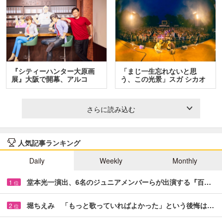
『シティーハンター大原画
「まじ一生忘れないと思
展』大阪で開幕、アルコ
う、この光景」スガ シカオ
＆…
と…
さらに読み込む
人気記事ランキング
Daily
Weekly
Monthly
堂本光一演出、6名のジュニアメンバーらが出演する『百…
1
位
堀ちえみ 「もっと歌っていればよかった」という後悔は…
2
位