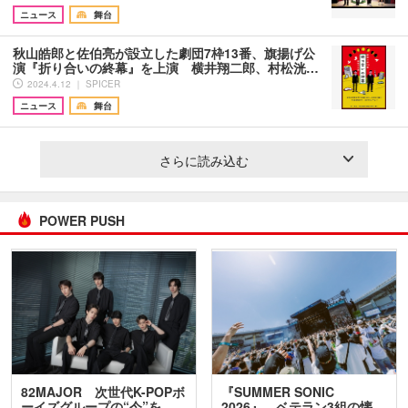
ニュース
舞台
秋山皓郎と佐伯亮が設立した劇団7枠13番、旗揚げ公
演『折り合いの終幕』を上演 横井翔二郎、村松洸…
2024.4.12 ｜ SPICER
ニュース
舞台
さらに読み込む
POWER PUSH
82MAJOR 次世代K-POPボ
『SUMMER SONIC
ーイズグループの“今”を
2026』、ベテラン3組の懐…