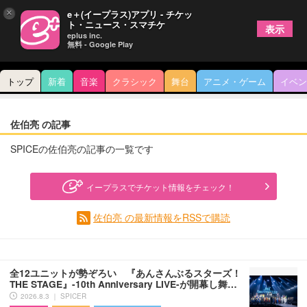
×
e＋(イープラス)アプリ - チケッ
ト・ニュース・スマチケ
表示
eplus inc.
無料 - Google Play
トップ
新着
音楽
クラシック
舞台
アニメ・ゲーム
イベン
佐伯亮 の記事
SPICEの佐伯亮の記事の一覧です
イープラスでチケット情報をチェック！
佐伯亮 の最新情報をRSSで購読
全12ユニットが勢ぞろい 『あんさんぶるスターズ！
THE STAGE』-10th Anniversary LIVE-が開幕し舞…
2026.8.3 ｜ SPICER