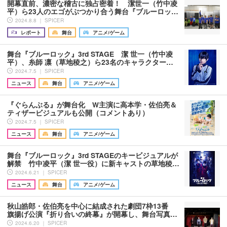
開幕直前、濃密な稽古に独占密着！ 潔世一（竹中凌
平）ら23人のエゴがぶつかり合う舞台『ブルーロッ…
2024.8.8 ｜ SPICER
レポート
舞台
アニメ/ゲーム
舞台『ブルーロック』3rd STAGE 潔 世一（竹中凌
平）、糸師 凛（草地稜之）ら23名のキャラクター…
2024.7.5 ｜ SPICER
ニュース
舞台
アニメ/ゲーム
『ぐらんぶる』が舞台化 W主演に高本学・佐伯亮＆
ティザービジュアルも公開（コメントあり）
2024.7.5 ｜ SPICER
ニュース
舞台
アニメ/ゲーム
舞台『ブルーロック』3rd STAGEのキービジュアルが
解禁 竹中凌平（潔 世一役）に新キャストの草地稜…
2024.6.21 ｜ SPICER
ニュース
舞台
アニメ/ゲーム
秋山皓郎・佐伯亮を中心に結成された劇団7枠13番
旗揚げ公演『折り合いの終幕』が開幕し、舞台写真…
2024.6.20 ｜ SPICER