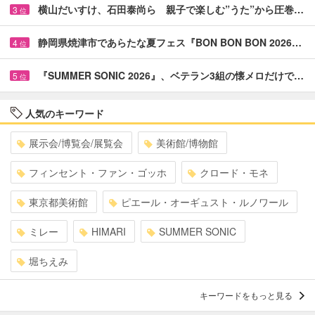
横山だいすけ、石田泰尚ら 親子で楽しむ”うた”から圧巻…
3
位
静岡県焼津市であらたな夏フェス『BON BON BON 2026…
4
位
『SUMMER SONIC 2026』、ベテラン3組の懐メロだけで…
5
位
人気のキーワード
展示会/博覧会/展覧会
美術館/博物館
フィンセント・ファン・ゴッホ
クロード・モネ
東京都美術館
ピエール・オーギュスト・ルノワール
ミレー
HIMARI
SUMMER SONIC
堀ちえみ
キーワードをもっと見る