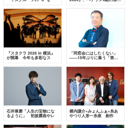
訊…
『スタクラ 2026 in 横浜』
「同窓会にはしたくない」
が開幕 今年も多彩なス
――15年ぶりに集う「第…
テ…
石井琢磨「人生の宝物にな
横内謙介×みょんふぁ×糸あ
るように」 初披露曲やレ
やつり人形一糸座 創作
ア…
人…