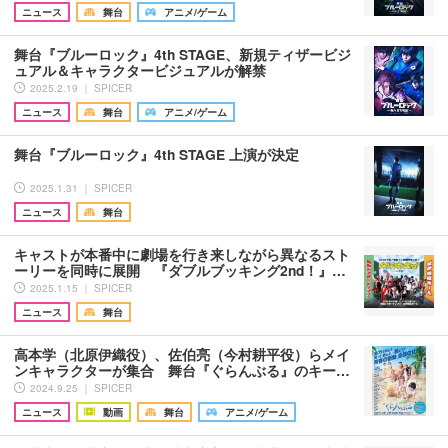
ニュース
舞台
アニメ/ゲーム
舞台『ブルーロック』4th STAGE、新規ティザービジ
ュアル＆キャラクタービジュアルが解禁
2025.2.19 ｜ SPICER
ニュース
舞台
アニメ/ゲーム
舞台『ブルーロック』4th STAGE 上演が決定
2025.1.31 ｜ SPICER
ニュース
舞台
キャストが本番中に劇場を行き来しながら異なるスト
ーリーを同時に展開 『ダブルブッキング2nd！』…
2025.1.15 ｜ SPICER
ニュース
舞台
高本学（北原伊織役）、佐伯亮（今村耕平役）らメイ
ンキャラクターが集合 舞台『ぐらんぶる』のキー…
2024.9.25 ｜ SPICER
ニュース
動画
舞台
アニメ/ゲーム