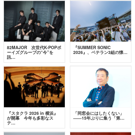
82MAJOR 次世代K-POPボ
『SUMMER SONIC
ーイズグループの“今”を
2026』、ベテラン3組の懐…
訊…
『スタクラ 2026 in 横浜』
「同窓会にはしたくない」
が開幕 今年も多彩なス
――15年ぶりに集う「第…
テ…