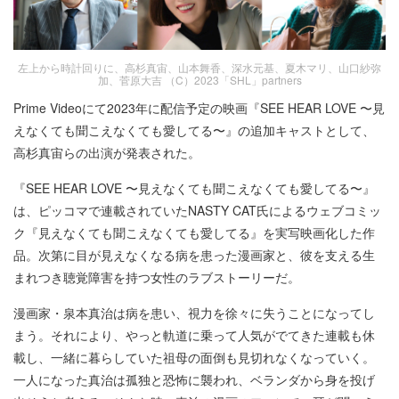
左上から時計回りに、高杉真宙、山本舞香、深水元基、夏木マリ、山口紗弥
加、菅原大吉 （C）2023「SHL」partners
Prime Videoにて2023年に配信予定の映画『SEE HEAR LOVE 〜見
えなくても聞こえなくても愛してる〜』の追加キャストとして、
高杉真宙らの出演が発表された。
『SEE HEAR LOVE 〜見えなくても聞こえなくても愛してる〜』
は、ピッコマで連載されていたNASTY CAT氏によるウェブコミッ
ク『見えなくても聞こえなくても愛してる』を実写映画化した作
品。次第に目が見えなくなる病を患った漫画家と、彼を支える生
まれつき聴覚障害を持つ女性のラブストーリーだ。
漫画家・泉本真治は病を患い、視力を徐々に失うことになってし
まう。それにより、やっと軌道に乗って人気がでてきた連載も休
載し、一緒に暮らしていた祖母の面倒も見切れなくなっていく。
一人になった真治は孤独と恐怖に襲われ、ベランダから身を投げ