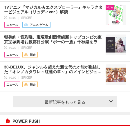
TVアニメ『マジカル★エクスプローラー』キャラクタ
NEW
ービジュアル（リュディver.）解禁
12:00 ｜ SPICER
ニュース
アニメ/ゲーム
朝美絢・音彩唯、宝塚歌劇団雪組新トップコンビの東
京宝塚劇場お披露目公演『ポーの一族』千秋楽をラ…
10:30 ｜ SPICER
ニュース
舞台
30-DELUX、ジャンルを超えた新世代の才能が集結し
た『オレノカタワレ～紅蓮の章～』のメインビジュ…
10:00 ｜ SPICER
ニュース
舞台
最新記事をもっと見る
POWER PUSH