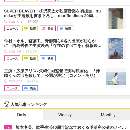
SUPER BEAVER・柳沢亮太が映画音楽を初担当、su
mikaが主題歌を書き下ろし murffin discs 20周…
2026.7.13 ｜ SPICER
ニュース
動画
音楽
映画
仲村トオル、斎藤工、青柳翔ら6名の出演が明らか
に 西島秀俊の主演映画『存在のすべてを』特報映…
2026.7.9 ｜ SPICER
ニュース
動画
映画
主演・広瀬アリス×矢崎仁司監督で実写映画化 『沖
晴くんの涙を殺して』公開が決定（コメントあり）
2026.6.20 ｜ SPICER
ニュース
映画
人気記事ランキング
Daily
Weekly
Monthly
坂本冬美、歌手生活40周年記念でおくる明治座公演のメイ…
1
位