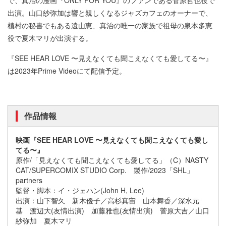
で、真治の漫画『ONLY FOR YOU』のファンである菅原哲也役で
出演。山口紗弥加は響と親しくなるジャズカフェのオーナーで、
植村の秘書でもある遠山恵、真治の唯一の家族で祖母の泉本多恵
役で夏木マリが出演する。
『SEE HEAR LOVE 〜見えなくても聞こえなくても愛してる〜』
は2023年Prime Videoにて配信予定。
作品情報
映画『SEE HEAR LOVE 〜見えなくても聞こえなくても愛し
てる〜』
原作/「見えなくても聞こえなくても愛してる」（C）NASTY
CAT/SUPERCOMIX STUDIO Corp. 製作/2023「SHL」
partners
監督・脚本：イ・ジェハン(John H, Lee)
出演：山下智久 新木優子／高杉真宙 山本舞香／深水元
基 渡辺大(友情出演) 加藤雅也(友情出演) 菅原大吉／山口
紗弥加 夏木マリ