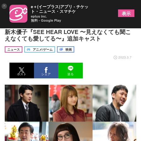
×
e＋(イープラス)アプリ - チケッ
ト・ニュース・スマチケ
表示
eplus inc.
無料 - Google Play
高杉真宙・山本舞香らの出演が明らかに 山下智久×
新木優子『SEE HEAR LOVE 〜見えなくても聞こ
えなくても愛してる〜』追加キャスト
ニュース
アニメ/ゲーム
映画
2023.3.7
ポスト
シェア
送る