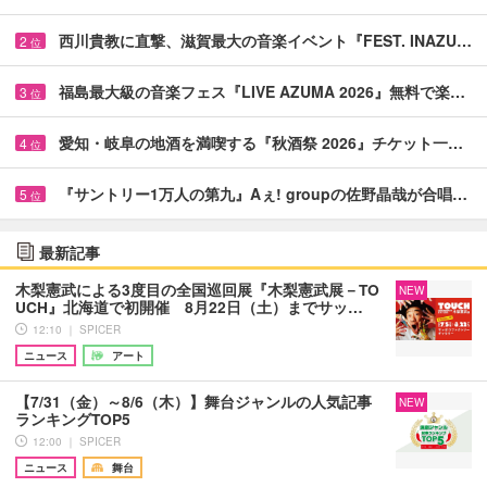
西川貴教に直撃、滋賀最大の音楽イベント『FEST. INAZU…
2
位
福島最大級の音楽フェス『LIVE AZUMA 2026』無料で楽…
3
位
愛知・岐阜の地酒を満喫する『秋酒祭 2026』チケット一…
4
位
『サントリー1万人の第九』Aぇ! groupの佐野晶哉が合唱…
5
位
最新記事
木梨憲武による3度目の全国巡回展『木梨憲武展－TO
NEW
UCH』北海道で初開催 8月22日（土）までサッ…
12:10 ｜ SPICER
ニュース
アート
【7/31（金）～8/6（木）】舞台ジャンルの人気記事
NEW
ランキングTOP5
12:00 ｜ SPICER
ニュース
舞台