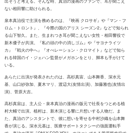
出そうと考える。そんな時、真治の漫画のファンで、耳が聞こえ
ない相田響に助けられる。
泉本真治役で主演を務めるのは、『映画 クロサギ』や『マン・フ
ロム・トロント』、『今際の国のアリス シーズン2』などで知られ
る山下智久。また、生まれつき耳が聞こえない女性・相田響役で
新木優子が共演。『私の頭の中の消しゴム』や『サヨナライツ
カ』『戦火の中へ』『オぺレーション・クロマイト』などで知ら
れる韓国のイ・ジェハン監督がメガホンをとり、脚本も手がけて
いる。
あらたに出演が発表されたのは、高杉真宙、山本舞香、深水元
基、山口紗弥加、夏木マリ、渡辺大(友情出演)、加藤雅也(友情出
演)、菅原大吉。
高杉真宙は、主人公・泉本真治の漫画の版元で社長をつとめる植
村大輔で出演。植村は、新木演じる響に片想いする人物だ。ま
た、真治のアシスタントで、彼に想いを寄せる中村沙織を山本舞
香が演じる。深水元基は、医療サポートタクシーの強面運転手