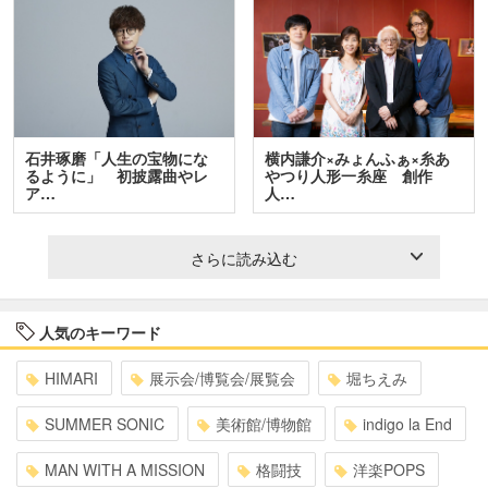
石井琢磨「人生の宝物にな
横内謙介×みょんふぁ×糸あ
るように」 初披露曲やレ
やつり人形一糸座 創作
ア…
人…
さらに読み込む
人気のキーワード
HIMARI
展示会/博覧会/展覧会
堀ちえみ
SUMMER SONIC
美術館/博物館
indigo la End
MAN WITH A MISSION
格闘技
洋楽POPS