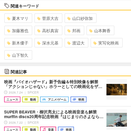
関連キーワード
夏木マリ
菅原大吉
山口紗弥加
加藤雅也
高杉真宙
邦画
山本舞香
新木優子
深水元基
渡辺大
実写化映画
山下智久
関連記事
映画『バイオハザード』新予告編＆特別映像を解禁
「アクションじゃない」ホラーとしての映画化をザ…
2026.7.24 ｜ SPICER
ニュース
動画
アニメ/ゲーム
映画
SUPER BEAVER・柳沢亮太による映画音楽も解禁
murffin discs20周年記念映画『はじまりのさよなら…
2026.7.22 ｜ SPICER
ニュース
動画
音楽
映画