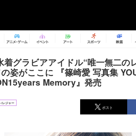
水着グラビアアイドル“唯一無二の
の姿がここに 『篠崎愛 写真集 YO
ON15years Memory』発売
/レジャー
ポスト