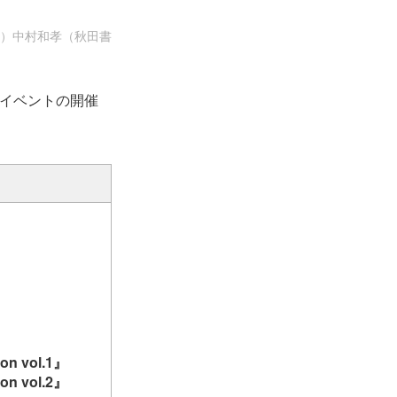
1』 （C）中村和孝（秋田書
念イベントの開催
n vol.1』
n vol.2』