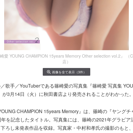
OUNG CHAMPION 15years Memory Other selection vol.
店）
画像を全て表示（3件）
歌手／YouTuberである篠崎愛の写真集『篠崎愛 写真集 YOUNG
emory』が3月14日（火）に秋田書店より発売されることがわかった
OUNG CHAMPION 15years Memory』は、篠崎の『ヤン
周年を記念したタイトル。写真集には、篠崎の2021年グラビア活
り下ろし未発表作品を収録。写真家・中村和孝氏の撮影のもと