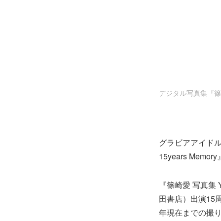
デジタル写真集『篠崎愛 Y
グラビアアイドル／
15years M
『篠崎愛 写真集 Y
田書店）出演15
年現在までの撮