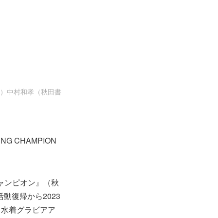
2』 （C）中村和孝（秋田書
 CHAMPION
。
グチャンピオン』（秋
動復帰から2023
、水着グラビアア