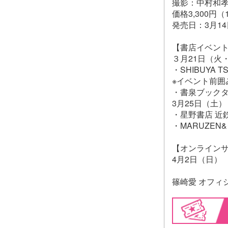
撮影：中村和
価格3,300円
発売日：3月1
【書店イベン
３月21日（火
・SHIBUYA 
※イベント前囲
・書泉ブック
3月25日（土）
・星野書店 近
・MARUZE
【オンライン
4月2日（日） 
篠崎愛 オフィ