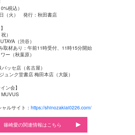
孝
（10%税込）
4日（火） 発行：秋田書店
ト】
・祝）
TSUTAYA（渋谷）
み取材あり：午前11時受付、11時15分開始
タワー（秋葉原）
鉄パッセ店（名古屋）
N&ジュンク堂書店 梅田本店（大阪）
サイン会】
MUVUS
シャルサイト：
https://shinozakiai0226.com/
篠崎愛の関連情報はこちら