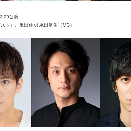
3:00公演
スト）、亀田佳明 水田航生（MC）