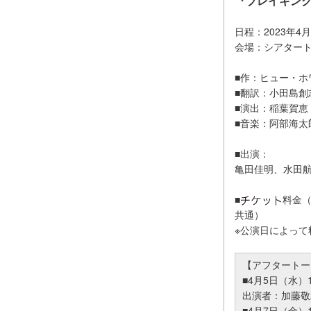
『ブレイキン
日程：2023年4
会場：シアター
■作：ヒュー・ホ
■翻訳：小田島創
■演出：稲葉賀恵
■音楽：阿部海太
■出演：
亀田佳明、水田
■
料金（全
共通）
※公演日によっ
【アフタートー
■4月5日（水）1
出演者：加藤敬
■4月7日（金）1