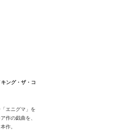
イキング・ザ・コ
号「エニグマ」を
モア作の戯曲を、
る本作。