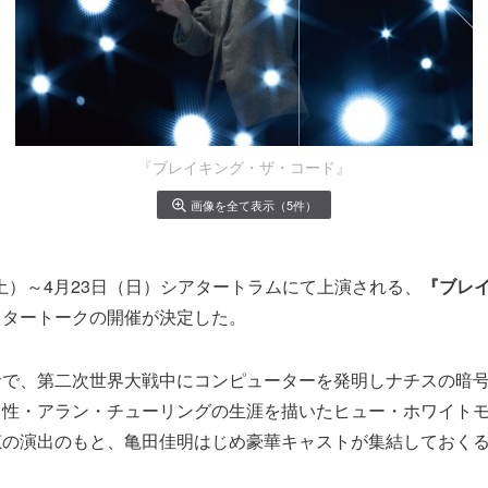
『ブレイキング・ザ・コード』
画像を全て表示（5件）
日（土）～4月23日（日）シアタートラムにて上演される、
『ブレ
フタートークの開催が決定した。
者で、第二次世界大戦中にコンピューターを発明しナチスの暗
男性・アラン・チューリングの生涯を描いたヒュー・ホワイト
恵の演出のもと、亀田佳明はじめ豪華キャストが集結しておく