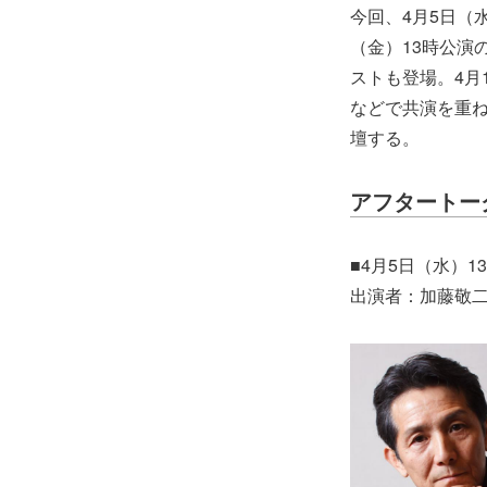
今回、4月5日（水
（金）13時公演
ストも登場。4月
などで共演を重ね
壇する。
アフタートー
■4月5日（水）13
出演者：加藤敬二