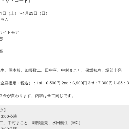
グ・ザ・コード』
月1日（土）〜4月23日（日）
トラム
ワイトモア
志
郎
航生、岡本玲、加藤敬二、田中亨、中村まこと、保坂知寿、堀部圭亮
席指定・税込）：1st：6,500円 2nd：6,900円 3rd：7,300円 U-25
て料金が変わります。内容は全て同じです。
ク】
3:00公演
二、中村まこと、堀部圭亮、水田航生（MC）
3:00公演