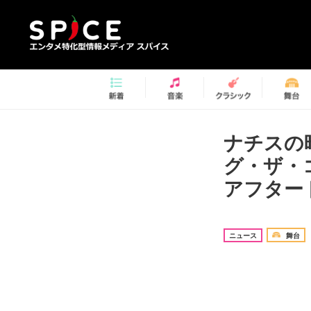
ナチスの
グ・ザ・
アフター
ニュース
舞台