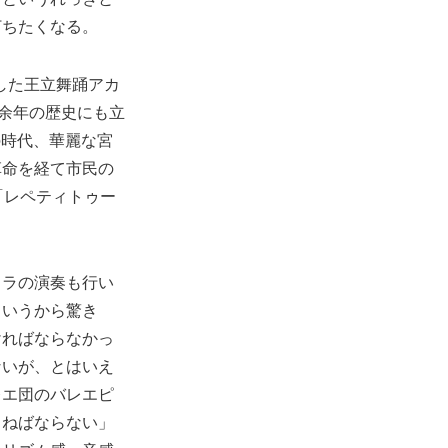
打ちたくなる。
した王立舞踊アカ
年余年の歴史にも立
の時代、華麗な宮
革命を経て市民の
「レペティトゥー
トラの演奏も行い
というから驚き
ければならなかっ
ないが、とはいえ
レエ団のバレエピ
らねばならない」