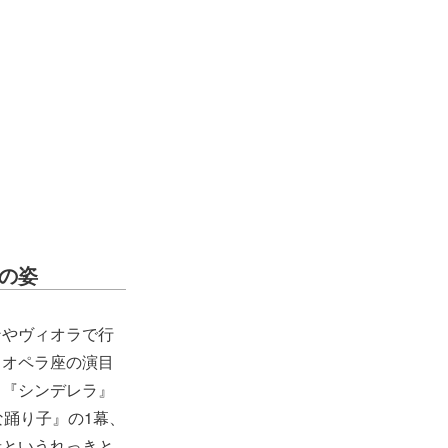
の姿
ンやヴィオラで行
・オペラ座の演目
フ『シンデレラ』
な踊り子』の1幕、
者というれっきと