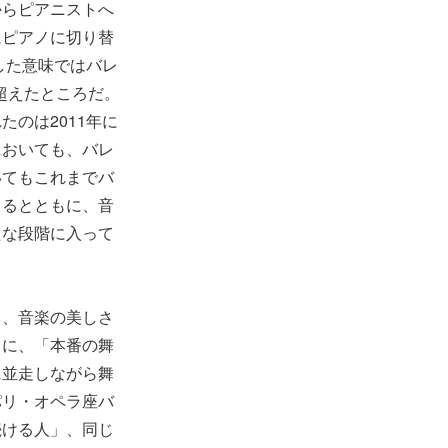
からピアニストへ
にピアノに切り替
した意味ではバレ
超えたところだ。
のは2011年に
においても、バレ
いてもこれまでバ
まるとともに、音
たな段階に入って
き、音楽の美しさ
うに、「本番の舞
に並走しながら舞
パリ・オペラ座バ
続ける人」、同じ