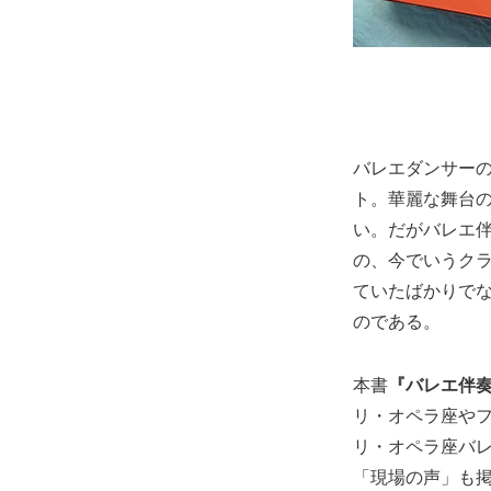
バレエダンサー
ト。華麗な舞台
い。だがバレエ伴
の、今でいうク
ていたばかりで
のである。
本書
『バレエ伴
リ・オペラ座や
リ・オペラ座バ
「現場の声」も