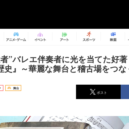
役者”バレエ伴奏者に光を当てた好著
歴史』～華麗な舞台と稽古場をつな
ク
舞台
ポスト