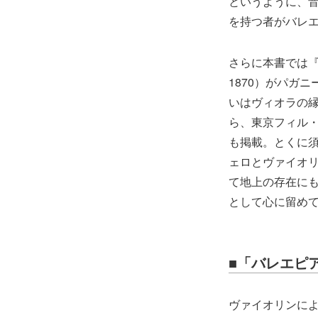
というように、
を持つ者がバレ
さらに本書では『
1870）がパガ
いはヴィオラの
ら、東京フィル
も掲載。とくに
ェロとヴァイオ
て地上の存在に
として心に留め
■「バレエピ
ヴァイオリンによ