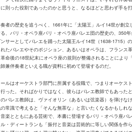
けに則った役割であったのかと思うと、なるほどと思わず手を
奏者の歴史を追うべく、1661年に「太陽王」ルイ14世が創立
る、パリ・オペラ座パリ・オペラ座バレエ団の歴史の、350
ンサーとしてバレエを踊った太陽王ルイ14世（1638-1715）
まれたバレエやそのポジション、あるいはオペラは、フランス
革命後の18世紀末にオペラ座の規則が整備されることにより
教師兼伴奏者といえる職が資料に初めて登場するのだ。
ゥールはオーケストラ部門に所属する役職で、つまりオーケス
も行った。そればかりではなく、彼らはバレエ教師でもあった
てのバレエ教師は、ヴァイオリン（あるいは弦楽器）を弾けな
代の常識で考えると「そんな無茶な」と言いたくなるかもしれ
も音楽とともにある芸術で、本書に登場するパリ・オペラ座バ
ェル・ディートランも「振付と音楽は芸術的に等しい関係を作