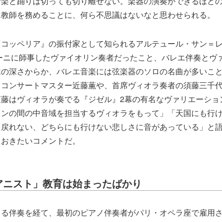
音楽と踊りは切っても切り離せない。楽器の演奏ができるほど
エ教師を務めることに、何ら不思議はないなと思わせられる。
コッペリア』の振付家として知られるアルテュール・サン＝レオ
ニーニに師事したヴァイオリン奏者だったこと、バレエ伴奏とヴ
縁の深さからか、バレエ音楽には弦楽器のソロの名曲が多いこ
・コンサートマスター近藤薫や、首席ヴィオラ奏者の須藤三千
須藤はヴィオラが奏でる『ジゼル』2幕の有名なヴァリエーショ
リンの間の中音域を担当するヴィオラをもって」「天国にも行
も戻れない、どちらにも行けない悲しさに音があっている」と
ておきたいコメントだ。
アニスト」教育は始まったばかり
る伴奏を経て、最初のピアノ伴奏者がパリ・オペラ座で雇用され