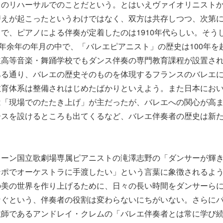
』のリハーサルでのことだという。とはいえヴァイオリニスト
替えが起こったというわけではなく、双方は共存しつつ、次第
で、ピアノによる伴奏が定着したのは1910年代らしい。そう
0年余年の年月の中で、「バレエピアニスト」の歴史は100年を
高等音楽・舞踊学校でもダンス伴奏の専門教育課程が設置された
ある通り、バレエの歴史そのものを体現するフランスのバレエ
教育体系は整備されはじめたばかりといえよう。また日本にお
は「現場でのたたき上げ」が主だったが、バレエへの関心が高
ースを設けるところも出てくるなど、バレエ伴奏者の歴史は新
。
ィーン国立歌劇場専属ピアニストの滝澤志野の「ダンサーが輝
ンポでオーケストラに手渡したい」という言葉に象徴されるよ
の美の世界を作り上げるために、日々の長い時間をダンサーら
なぐという、伴奏者の役割は変わらないにちがいない。さらに
教師であるアンドレイ・クレムの「バレエ伴奏者とは常に学び