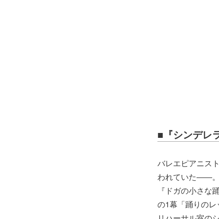
■『シンデレ
バレエピアニス
われていた――
『ドガの小さな
の1幕「踊りのレ
リハーサル室の