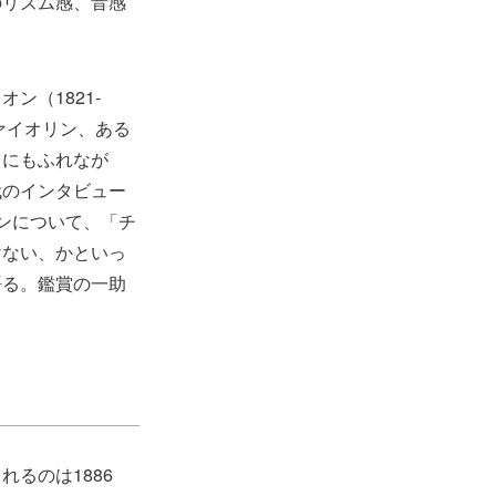
のリズム感、音感
ン（1821-
ァイオリン、ある
とにもふれなが
代のインタビュー
ンについて、「チ
けない、かといっ
語る。鑑賞の一助
るのは1886