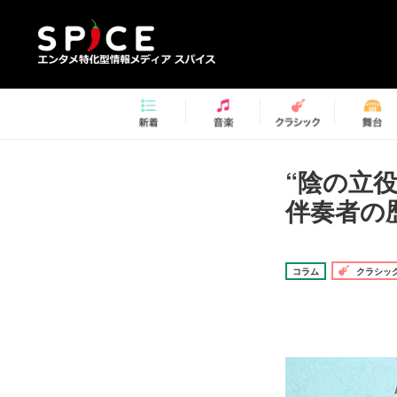
“陰の立
伴奏者の
コラム
クラシッ