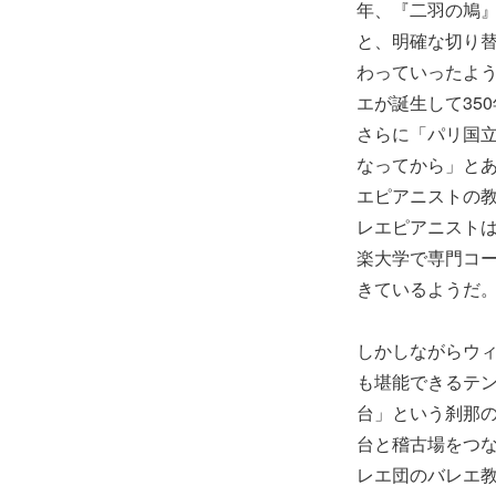
年、『二羽の鳩
と、明確な切り
わっていったよう
エが誕生して35
さらに「パリ国立
なってから」と
エピアニストの
レエピアニスト
楽大学で専門コ
きているようだ
しかしながらウ
も堪能できるテ
台」という刹那
台と稽古場をつ
レエ団のバレエ