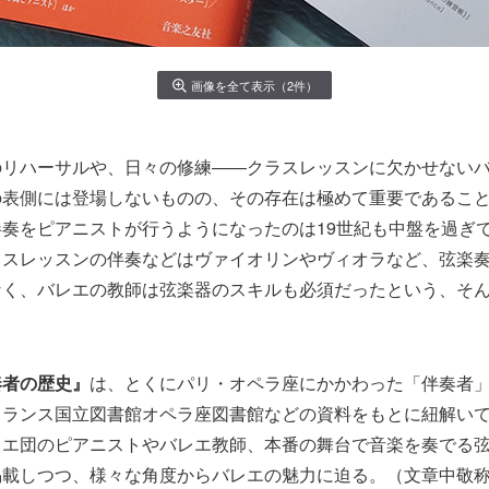
画像を全て表示（2件）
のリハーサルや、日々の修練――クラスレッスンに欠かせない
の表側には登場しないものの、その存在は極めて重要であるこ
奏をピアニストが行うようになったのは19世紀も中盤を過ぎ
ラスレッスンの伴奏などはヴァイオリンやヴィオラなど、弦楽
なく、バレエの教師は弦楽器のスキルも必須だったという、そ
奏者の歴史』
は、とくにパリ・オペラ座にかかわった「伴奏者
フランス国立図書館オペラ座図書館などの資料をもとに紐解い
レエ団のピアニストやバレエ教師、本番の舞台で音楽を奏でる
掲載しつつ、様々な角度からバレエの魅力に迫る。（文章中敬