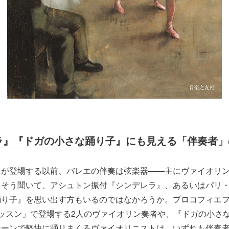
ラ』『ドガの小さな踊り子』にも見える「伴奏者」
トが登場する以前、バレエの伴奏は弦楽器――主にヴァイオリ
。そう聞いて、アシュトン振付『シンデレラ』、あるいはパリ
踊り子』を思い出す方もいるのではなかろうか。プロコフィエ
ッスン」で登場する2人のヴァイオリン奏者や、『ドガの小さ
シーンで軽快に踊りまくるヴァイオリニストは、いずれも伴奏