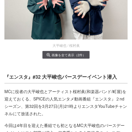
大平峻也 / 桜村眞
画像を全て表示（2件）
大平峻也バースデーイベント潜入
『エンスタ』#32
MCに役者の大平峻也とアーティスト桜村眞(和楽器バンド/町屋)を
迎えておくる、SPICEの人気エンタメ動画番組『エンスタ』２nd
シーズン、第32回を3月27日(月)21時よりエンスタYouTubeチャン
ネルにて放送された。
今回は4年目を迎えた番組でも初となるMC大平峻也のバースデー