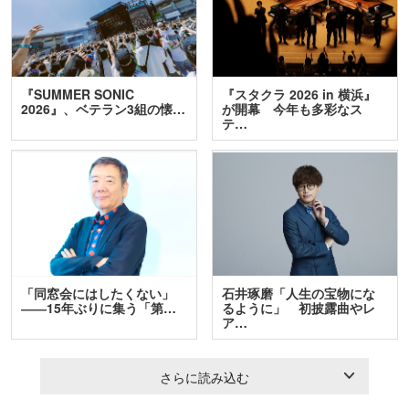
『SUMMER SONIC
『スタクラ 2026 in 横浜』
2026』、ベテラン3組の懐…
が開幕 今年も多彩なス
テ…
「同窓会にはしたくない」
石井琢磨「人生の宝物にな
――15年ぶりに集う「第…
るように」 初披露曲やレ
ア…
さらに読み込む