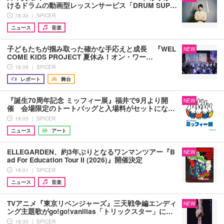
けるドラムの動画型レッスンサービス「DRUM SUP…
18:30 ｜ SPICER
ニュース
音楽
子どもたちが掴み取った確かな手応えと成長 『WEL
NEW
COME KIDS PROJECT 夏休み！オン・ワー…
18:09 ｜ SPICER
レポート
舞台
『誕生70周年記念 ミッフィー展』福井で9月より開
NEW
催 会場限定のトートバッグと入場料がセットにな…
18:05 ｜ SPICER
ニュース
アート
ELLEGARDEN、約3年ぶりとなるワンマンツアー『B
NEW
ad For Education Tour II (2026)』開催決定
18:01 ｜ SPICER
ニュース
音楽
TVアニメ『東京リベンジャーズ』三天戦争編エンディ
NEW
ング主題歌がgo!go!vanillas「トリックスター」に…
18:00 ｜ SPICER