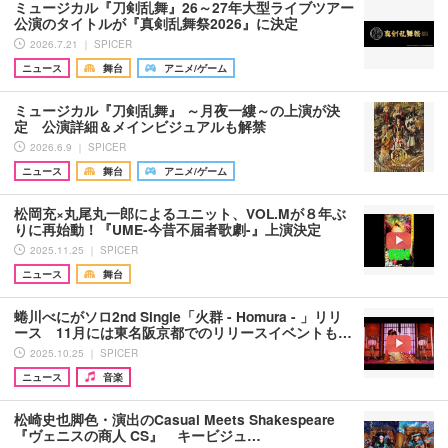
ミュージカル『刀剣乱舞』26～27年大型ライブツアー
公演のタイトルが『真剣乱舞祭2026』に決定
2026.7.21 ｜ SPICER
ニュース
舞台
アニメ/ゲーム
ミュージカル『刀剣乱舞』 ～月夜一縷～の上演が決
定 公演詳細＆メインビジュアルも解禁
2026.6.9 ｜ SPICER
ニュース
舞台
アニメ/ゲーム
松岡充×丸尾丸一郎によるユニット、VOL.Mが８年ぶ
りに再始動！『UME-今昔不届者歌劇-』上演決定
2025.11.25 ｜ SPICER
ニュース
舞台
蜷川べにがソロ2nd Single「火群 - Homura - 」リリ
ース 11月には東名阪京都でのリリースイベントも…
2025.10.25 ｜ SPICER
ニュース
音楽
松崎史也脚色・演出のCasual Meets Shakespeare
『ヴェニスの商人 CS』 キービジュ…