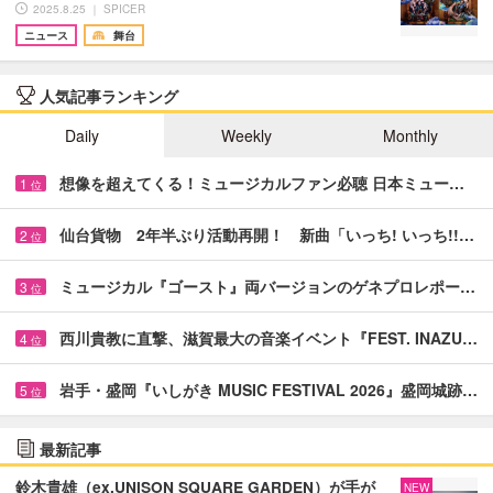
2025.8.25 ｜ SPICER
ニュース
舞台
人気記事ランキング
Daily
Weekly
Monthly
想像を超えてくる！ミュージカルファン必聴 日本ミュー…
1
位
仙台貨物 2年半ぶり活動再開！ 新曲「いっち! いっち!!…
2
位
ミュージカル『ゴースト』両バージョンのゲネプロレポー…
3
位
西川貴教に直撃、滋賀最大の音楽イベント『FEST. INAZU…
4
位
岩手・盛岡『いしがき MUSIC FESTIVAL 2026』盛岡城跡…
5
位
最新記事
鈴木貴雄（ex.UNISON SQUARE GARDEN）が手が
NEW