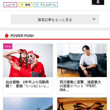
ニュース
動画
アニメ/ゲーム
最新記事をもっと見る
POWER PUSH
NEW
仙台貨物 2年半ぶり活動再
西川貴教に直撃、滋賀最大
開！ 新曲「いっち! いっ…
の音楽イベント『FEST.
INA…