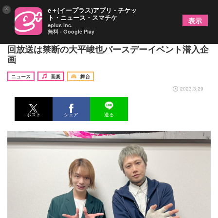
×
e＋(イープラス)アプリ - チケッ
ト・ニュース・スマチケ
表示
eplus inc.
無料 - Google Play
大平峻也と桜村眞がMCで贈る『エンスタ』、第32
回放送は禁断の大平峻也バースデーイベント潜入企
画
ニュース
音楽
舞台
2023.3.29
ポスト
シェア
送る