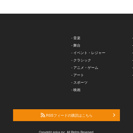
- 音楽
- 舞台
- イベント・レジャー
- クラシック
- アニメ・ゲーム
- アート
- スポーツ
- 映画
RSSフィードの購読はこちら
Copyright eplus inc. All Rights Reserved.