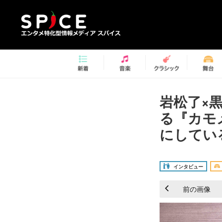
岩松了×
る『カモ
にしてい
インタビュー
前の画像