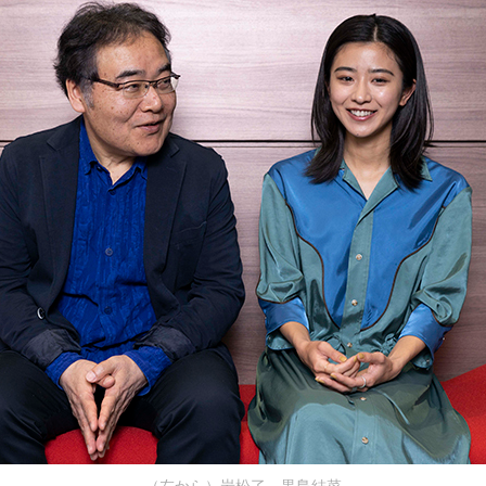
（左から）岩松了、黒島結菜