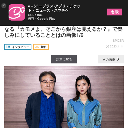
×
e＋(イープラス)アプリ - チケッ
ト・ニュース・スマチケ
表示
eplus inc.
無料 - Google Play
岩松了×黒島結菜インタビュー～6年ぶりのタッグと
なる『カモメよ、そこから銀座は見えるか？』で楽
しみにしていることとはの画像1/6
SPICER
2023.4.11
インタビュー
舞台
記事に戻る
次の画像