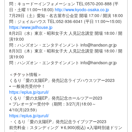
問：キョードーインフォメーション TEL:0570-200-888 (平
日・土曜 11:00〜18:00)
http://www.kyodo-osaka.co.jp
7月29日（土）愛知・名古屋市公会堂 開場 17:00 / 開演 18:00
問：ジェイルハウス TEL:052-936-6041 (平日 11:00〜15:00)
https://www.jailhouse.jp
8月2日（水）東京・昭和女子大 人見記念講堂 開場 18:00 / 開
演19:00
問：ハンズオン・エンタテインメント info@handson.gr.jp
8月3日（木）東京・昭和女子大 人見記念講堂 開場 18:00 / 開
演19:00
問：ハンズオン・エンタテインメント info@handson.gr.jp
＜
情報＞
くるり「愛の太陽EP」発売記念ライブハウスツアー2023
⇨ 一般発売受付中！
https://eplus.jp/quruli/
くるり「愛の太陽EP」発売記念ホールツアー2023
⇨ プレオーダー受付中（期間：3/27(月)18:00～
4/10(月)23:59）
https://eplus.jp/quruli/
・くるり「愛の太陽EP」発売記念ライブツアー2023
前売料金：スタンディング ￥6,900(税込) ※入場時別途ドリン