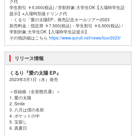
ク代
学生割引 ￥5,000(税込) / 学割対象:大学生OK【入場時学生証
提示】※入場時別途ドリンク代
・くるり「愛の太陽EP」発売記念ホールツアー2023
前売料金：指定席 ￥7,500(税込)・学生割引 ￥6,500(税込) /
学割対象:大学生OK【入場時学生証提示】
その他詳細はこちら
https://www.quruli.net/news/tour2023/
リリース情報
くるり『愛の太陽 EP』
2023年3月1日（水）発売
＜収録曲（全形態共通）＞
1. 愛の太陽
2. Smile
3. 八月は僕の名前
4. ポケットの中
5. 宝探し
6. 真夏日