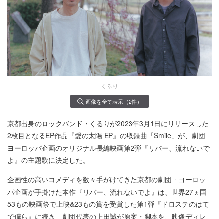
くるり
画像を全て表示（2件）
京都出身のロックバンド・くるりが2023年3月1日にリリースした
2枚目となるEP作品『愛の太陽 EP』の収録曲「Smile」が、劇団
ヨーロッパ企画のオリジナル⻑編映画第2弾『リバー、流れないで
よ』の主題歌に決定した。
企画性の高いコメディを数々手がけてきた京都の劇団・ヨーロッ
パ企画が手掛けた本作『リバー、流れないでよ』は、世界27ヵ国
53もの映画祭で上映&23もの賞を受賞した第1弾『ドロステのはて
で僕ら』に続き、劇団代表の上田誠が原案・脚本を、映像ディレ