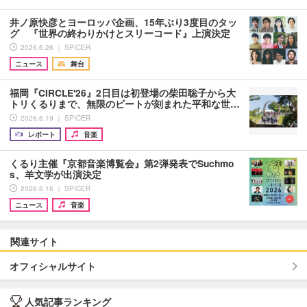
井ノ原快彦とヨーロッパ企画、15年ぶり3度目のタッ
グ 『世界の終わりかけとスリーコード』上演決定
2026.6.26 ｜ SPICER
ニュース
舞台
福岡『CIRCLE'26』2日目は初登場の柴田聡子から大
トリくるりまで、無限のビートが刻まれた平和な世…
2026.6.19 ｜ SPICER
レポート
音楽
くるり主催『京都音楽博覧会』第2弾発表でSuchmo
s、羊文学が出演決定
2026.6.16 ｜ SPICER
ニュース
音楽
関連サイト
オフィシャルサイト
人気記事ランキング