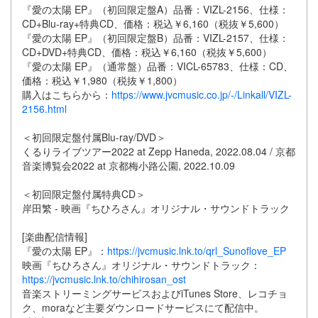
『愛の太陽 EP』（初回限定盤A）品番：VIZL-2156、仕様：
CD+Blu-ray+特典CD、価格：税込￥6,160（税抜￥5,600）
『愛の太陽 EP』（初回限定盤B）品番：VIZL-2157、仕様：
CD+DVD+特典CD、価格：税込￥6,160（税抜￥5,600）
『愛の太陽 EP』（通常盤）品番：VICL-65783、仕様：CD、
価格：税込￥1,980（税抜￥1,800）
購入はこちらから：
https://www.jvcmusic.co.jp/-/Linkall/VIZL-
2156.html
＜初回限定盤付属Blu-ray/DVD＞
くるりライブツアー2022 at Zepp Haneda, 2022.08.04 / 京都
音楽博覧会2022 at 京都梅小路公園, 2022.10.09
＜初回限定盤付属特典CD＞
岸田繁 - 映画『ちひろさん』オリジナル・サウンドトラック
[楽曲配信情報]
『愛の太陽 EP』：
https://jvcmusic.lnk.to/qrl_Sunoflove_EP
映画『ちひろさん』オリジナル・サウンドトラック：
https://jvcmusic.lnk.to/chihirosan_ost
音楽ストリーミングサービスおよびiTunes Store、レコチョ
ク、moraなど主要ダウンロードサービスにて配信中。