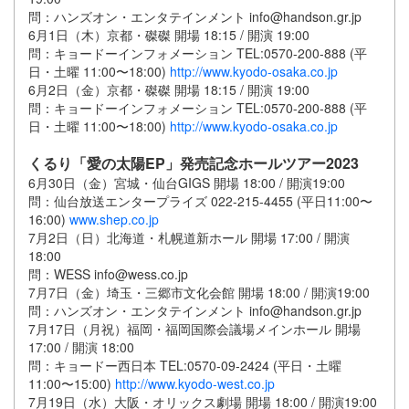
問：ハンズオン・エンタテインメント info@handson.gr.jp
6月1日（木）京都・磔磔 開場 18:15 / 開演 19:00
問：キョードーインフォメーション TEL:0570-200-888 (平
日・土曜 11:00〜18:00)
http://www.kyodo-osaka.co.jp
6月2日（金）京都・磔磔 開場 18:15 / 開演 19:00
問：キョードーインフォメーション TEL:0570-200-888 (平
日・土曜 11:00〜18:00)
http://www.kyodo-osaka.co.jp
くるり「愛の太陽EP」発売記念ホールツアー2023
6月30日（金）宮城・仙台GIGS 開場 18:00 / 開演19:00
問：仙台放送エンタープライズ 022-215-4455 (平日11:00〜
16:00)
www.shep.co.jp
7月2日（日）北海道・札幌道新ホール 開場 17:00 / 開演
18:00
問：WESS info@wess.co.jp
7月7日（金）埼玉・三郷市文化会館 開場 18:00 / 開演19:00
問：ハンズオン・エンタテインメント info@handson.gr.jp
7月17日（月祝）福岡・福岡国際会議場メインホール 開場
17:00 / 開演 18:00
問：キョードー⻄日本 TEL:0570-09-2424 (平日・土曜
11:00〜15:00)
http://www.kyodo-west.co.jp
7月19日（水）大阪・オリックス劇場 開場 18:00 / 開演19:00