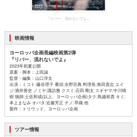
『リバー、流れないでよ』
映画情報
ヨーロッパ企画長編映画第2弾
『リバー、流れないでよ』
2023年初夏公開
原案・脚本：上田誠
監督・編集：山口淳太
出演：ミコト:藤谷理子 番頭:永野宗典 料理長:角田貴志 エイ
ジ:酒井善史 ノミヤ:諏訪雅 クスミ:石田 剛太 スギヤマ:中川晴
樹 猟師:土佐和成(以上、ヨーロッパ企画)タク:鳥越裕貴 キミ:
本上まなみ オバタ:近藤芳正 チノ:早織 他
製作：トリウッド、ヨーロッパ企画
ツアー情報