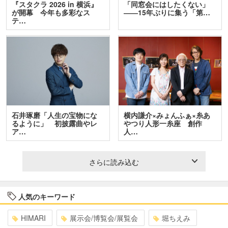
『スタクラ 2026 in 横浜』
「同窓会にはしたくない」
が開幕 今年も多彩なス
――15年ぶりに集う「第…
テ…
石井琢磨「人生の宝物にな
横内謙介×みょんふぁ×糸あ
るように」 初披露曲やレ
やつり人形一糸座 創作
ア…
人…
さらに読み込む
人気のキーワード
HIMARI
展示会/博覧会/展覧会
堀ちえみ