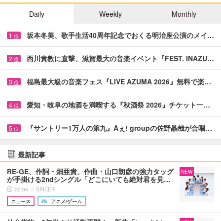
Daily
Weekly
Monthly
坂本冬美、歌手生活40周年記念でおくる明治座公演のメイ…
1
位
西川貴教に直撃、滋賀最大の音楽イベント『FEST. INAZU…
2
位
福島最大級の音楽フェス『LIVE AZUMA 2026』無料で楽…
3
位
愛知・岐阜の地酒を満喫する『秋酒祭 2026』チケット一…
4
位
『サントリー1万人の第九』Aぇ! groupの佐野晶哉が合唱…
5
位
最新記事
RE-GE、作詞・畑亜貴、作曲・山口朗彦の強力タッグ
NEW
が手掛ける2ndシングル「どこにいても絶対君を見…
20:00 ｜ SPICER
ニュース
アニメ/ゲーム