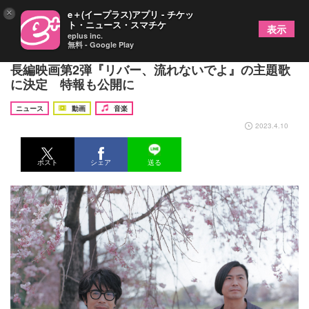
×
e＋(イープラス)アプリ - チケッ
ト・ニュース・スマチケ
表示
eplus inc.
無料 - Google Play
くるり、「Smile」がヨーロッパ企画のオリジナル
⻑編映画第2弾『リバー、流れないでよ』の主題歌
に決定 特報も公開に
ニュース
動画
音楽
2023.4.10
ポスト
シェア
送る