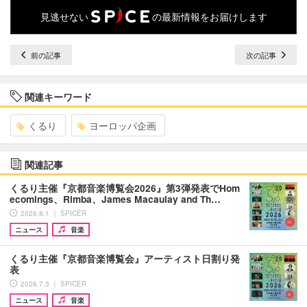
見逃せない
の最新情報をお届けします
前の記事
次の記事
関連キーワード
くるり
ヨーロッパ企画
関連記事
くるり主催『京都音楽博覧会2026』第3弾発表でHom
ecomings、Rimba、James Macaulay and Th…
2026.8.1 ｜ SPICER
ニュース
音楽
くるり主催『京都音楽博覧会』アーティスト日割り発
表
2026.7.3 ｜ SPICER
ニュース
音楽