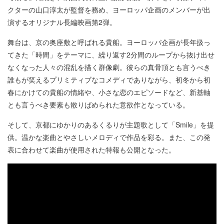
クターの山口淳太が監督を務め、ヨーロッパ企画のメンバーが出
演するオリジナル⻑編映画第2弾。
舞台は、京の奥座敷と呼ばれる貴船。ヨーロッパ企画が⻑年扱っ
てきた「時間」をテーマに、繰り返す2分間のループから抜け出せ
なくなった人々の混乱を描く群像劇。彼らの真骨頂とも言うべき
誰もが笑えるプリミティブなコメディでありながら、初冬から初
春にかけての貴船の情緒や、小さな恋のエピソードなど、新基軸
とも言うべき要素も散りばめられた意欲作となっている。
そして、京都にゆかりのあるくるりが主題歌として「Smile」を提
供。温かな楽曲とやさしいメロディで作品を彩る。また、この発
表に合わせて楽曲が使用された特報も公開となった。