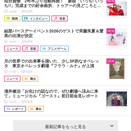
仙台貨物 2年半ぶり活動再開！ 新曲「いっち! いっ
NEW
ち!!」完成までの紆余曲折、トゥアーの見どころと…
18:00 ｜ SPICER
動画
インタビュー
音楽
結那バースデーイベント2026のゲストで斉藤朱夏＆愛
NEW
美の出演が決定
18:00 ｜ SPICER
ニュース
音楽
アニメ/ゲーム
月の世界での出来事を描いた、少しSF的なオペレッ
NEW
タ 東京オペレッタ劇場『フラウ・ルナ』が上演
17:00 ｜ SPICER
ニュース
舞台
浦井健治「お化けの話なので、ぜひ劇場へ涼みに来
て」ミュージカル『ゴースト』初日前会見レポート
16:30 ｜ SPICER
レポート
舞台
最新記事をもっと見る