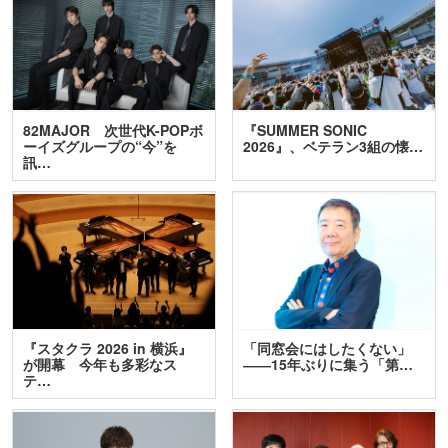
82MAJOR 次世代K-POPボ
『SUMMER SONIC
ーイズグループの“今”を
2026』、ベテラン3組の懐…
訊…
『スタクラ 2026 in 横浜』
「同窓会にはしたくない」
が開幕 今年も多彩なス
――15年ぶりに集う「第…
テ…