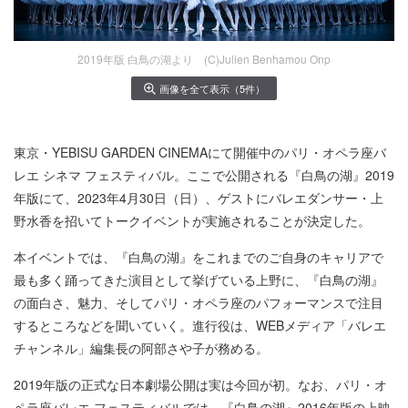
2019年版 白鳥の湖より (C)️Julien Benhamou Onp
画像を全て表示（5件）
東京・YEBISU GARDEN CINEMAにて開催中のパリ・オペラ座バ
レエ シネマ フェスティバル。ここで公開される『白鳥の湖』2019
年版にて、2023年4月30日（日）、ゲストにバレエダンサー・上
野水香を招いてトークイベントが実施されることが決定した。
本イベントでは、『白鳥の湖』をこれまでのご自身のキャリアで
最も多く踊ってきた演目として挙げている上野に、『白鳥の湖』
の面白さ、魅力、そしてパリ・オペラ座のパフォーマンスで注目
するところなどを聞いていく。進行役は、WEBメディア「バレエ
チャンネル」編集長の阿部さや子が務める。
2019年版の正式な日本劇場公開は実は今回が初。なお、パリ・オ
ペラ座バレエ フェスティバルでは、『白鳥の湖』2016年版の上映