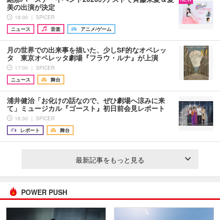
美の出演が決定
18:00 ｜ SPICER
ニュース
音楽
アニメ/ゲーム
月の世界での出来事を描いた、少しSF的なオペレッ
タ 東京オペレッタ劇場『フラウ・ルナ』が上演
17:00 ｜ SPICER
ニュース
舞台
浦井健治「お化けの話なので、ぜひ劇場へ涼みに来
て」ミュージカル『ゴースト』初日前会見レポート
16:30 ｜ SPICER
レポート
舞台
最新記事をもっと見る
POWER PUSH