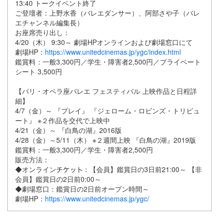
13:40 トークイベント終了
ご登壇者：上野水香（バレエダンサー）、阿部さや子（バレ
エチャンネル編集長）
お座席売り出し：
4/20（木） 9:30～ 劇場HPオンラインおよび劇場窓口にて
劇場HP：
https://www.unitedcinemas.jp/ygc/index.html
鑑賞料：一般3,300円／学生・障害者2,500円／プライベート
シート 3,500円
【パリ・オペラ座バレエ フェスティバル 上映作品と日程詳
細】
4/7（金）～ 『プレイ』 『ジェローム・ロビンズ・トリビュ
ート』 ※２作品を交代で上映中
4/21（金）～ 『白鳥の湖』2016版
4/28（金）～5/11（木） ※２週間上映 『白鳥の湖』2019版
鑑賞料：一般3,300円／学生・障害者2,500円
販売方法：
◆オンライン
：【会員】鑑賞日の3日前21:00～ 【非
会員】鑑賞日の2日前0:00～
◆劇場窓口：鑑賞日の2日前オープン時間～
劇場HP：
https://www.unitedcinemas.jp/ygc/