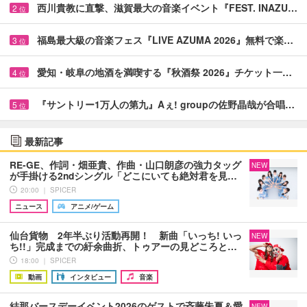
西川貴教に直撃、滋賀最大の音楽イベント『FEST. INAZU…
2
位
福島最大級の音楽フェス『LIVE AZUMA 2026』無料で楽…
3
位
愛知・岐阜の地酒を満喫する『秋酒祭 2026』チケット一…
4
位
『サントリー1万人の第九』Aぇ! groupの佐野晶哉が合唱…
5
位
最新記事
RE-GE、作詞・畑亜貴、作曲・山口朗彦の強力タッグ
NEW
が手掛ける2ndシングル「どこにいても絶対君を見…
20:00 ｜ SPICER
ニュース
アニメ/ゲーム
仙台貨物 2年半ぶり活動再開！ 新曲「いっち! いっ
NEW
ち!!」完成までの紆余曲折、トゥアーの見どころと…
18:00 ｜ SPICER
動画
インタビュー
音楽
結那バースデーイベント2026のゲストで斉藤朱夏＆愛
NEW