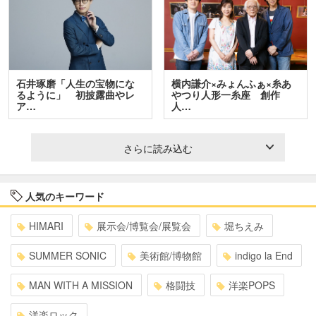
石井琢磨「人生の宝物にな
横内謙介×みょんふぁ×糸あ
るように」 初披露曲やレ
やつり人形一糸座 創作
ア…
人…
さらに読み込む
人気のキーワード
HIMARI
展示会/博覧会/展覧会
堀ちえみ
SUMMER SONIC
美術館/博物館
indigo la End
MAN WITH A MISSION
格闘技
洋楽POPS
洋楽ロック