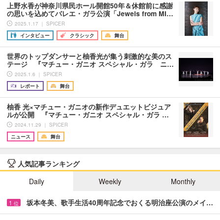
上野水香が神奈川県民ホール開館50年＆休館前に感謝
の思いを込めてバレエ・ガラ公演「Jewels from MI…
2025.1.17 ｜ SPICER
インタビュー
クラシック
舞台
世界のトップダンサーと柚香光が集う刺激的な美のス
テージ 『マチュー・ガニオ スペシャル・ガラ ニ…
2025.1.6 ｜ SPICER
レポート
舞台
柚香 光×マチュー・ガニオの新作デュエットビジュア
ルが公開 『マチュー・ガニオ スペシャル・ガラ …
2024.11.29 ｜ SPICER
ニュース
舞台
人気記事ランキング
Daily
Weekly
Monthly
坂本冬美、歌手生活40周年記念でおくる明治座公演のメイ…
1
位