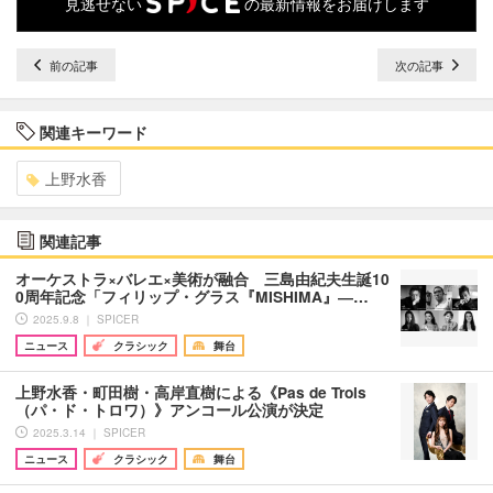
見逃せない
の最新情報をお届けします
前の記事
次の記事
関連キーワード
上野水香
関連記事
オーケストラ×バレエ×美術が融合 三島由紀夫生誕10
0周年記念「フィリップ・グラス『MISHIMA』―…
2025.9.8 ｜ SPICER
ニュース
クラシック
舞台
上野水香・町田樹・高岸直樹による《Pas de Trois
（パ・ド・トロワ）》アンコール公演が決定
2025.3.14 ｜ SPICER
ニュース
クラシック
舞台