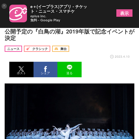
×
e＋(イープラス)アプリ - チケッ
ト・ニュース・スマチケ
表示
eplus inc.
無料 - Google Play
パリ・オペラ座バレエ シネマ フェスティバルにて
公開予定の『白鳥の湖』2019年版で記念イベントが
決定
ニュース
クラシック
舞台
2023.4.10
ポスト
シェア
送る