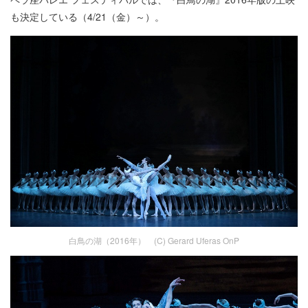
も決定している（4/21（金）～）。
白鳥の湖（2016年） (C)️ Gerard Uferas OnP