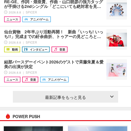
RE-GE、作詞・畑亜貴、作曲・山口朗彦の強力タッグ
が手掛ける2ndシングル「どこにいても絶対君を見…
2026.8.8 ｜ SPICER
ニュース
アニメ/ゲーム
仙台貨物 2年半ぶり活動再開！ 新曲「いっち! いっ
ち!!」完成までの紆余曲折、トゥアーの見どころと…
2026.8.8 ｜ SPICER
動画
インタビュー
音楽
結那バースデーイベント2026のゲストで斉藤朱夏＆愛
美の出演が決定
2026.8.8 ｜ SPICER
ニュース
音楽
アニメ/ゲーム
最新記事をもっと見る
POWER PUSH