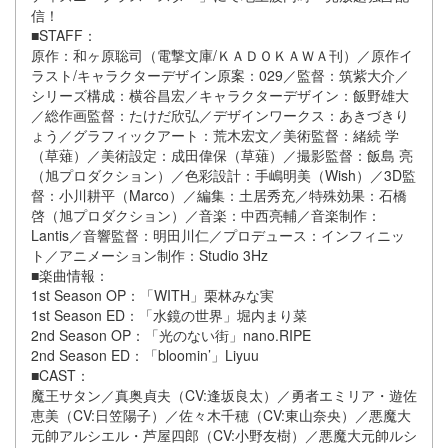
信！
■STAFF：
原作：和ヶ原聡司（電撃文庫/ＫＡＤＯＫＡＷＡ刊）／原作イ
ラスト/キャラクターデザイン原案：029／監督：筑紫大介／
シリーズ構成：横谷昌宏／キャラクターデザイン：飯野雄大
／総作画監督：たけだ欣弘／デザインワークス：あきづきり
ょう／グラフィックアート：荒木宏文／美術監督：緒続 学
（草薙）／美術設定：成田偉保（草薙）／撮影監督：飯島 亮
（旭プロダクション）／色彩設計：手嶋明美（Wish）／3D監
督：小川耕平（Marco）／編集：土居秀充／特殊効果：石橋
啓（旭プロダクション）／音楽：中西亮輔／音楽制作：
Lantis／音響監督：明田川仁／プロデュース：インフィニッ
ト／アニメーション制作：Studio 3Hz
■楽曲情報：
1st Season OP：「WITH」栗林みな実
1st Season ED：「水鏡の世界」堀内まり菜
2nd Season OP：「光のない街」nano.RIPE
2nd Season ED：「bloomin’」Liyuu
■CAST：
魔王サタン／真奥貞夫（CV:逢坂良太）／勇者エミリア・遊佐
恵美（CV:日笠陽子）／佐々木千穂（CV:東山奈央）／悪魔大
元帥アルシエル・芦屋四郎（CV:小野友樹）／悪魔大元帥ルシ