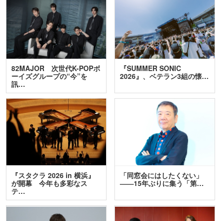
82MAJOR 次世代K-POPボ
『SUMMER SONIC
ーイズグループの“今”を
2026』、ベテラン3組の懐…
訊…
『スタクラ 2026 in 横浜』
「同窓会にはしたくない」
が開幕 今年も多彩なス
――15年ぶりに集う「第…
テ…