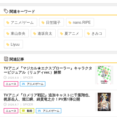
関連キーワード
アニメ/ゲーム
日笠陽子
nano.RIPE
東山奈央
逢坂良太
夏アニメ
きみコ
Liyuu
関連記事
TVアニメ『マジカル★エクスプローラー』キャラクタ
ービジュアル（リュディver.）解禁
2026.8.8 ｜ SPICER
ニュース
アニメ/ゲーム
TVアニメ『ロメリア戦記』追加キャストに千葉翔也、
梶原岳人、堀江瞬、綿貫竜之介！PV第1弾公開
2026.8.7 ｜ SPICER
ニュース
動画
アニメ/ゲーム