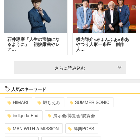
石井琢磨「人生の宝物にな
横内謙介×みょんふぁ×糸あ
るように」 初披露曲やレ
やつり人形一糸座 創作
ア…
人…
さらに読み込む
人気のキーワード
HIMARI
堀ちえみ
SUMMER SONIC
indigo la End
展示会/博覧会/展覧会
MAN WITH A MISSION
洋楽POPS