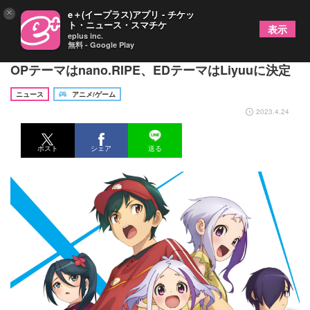
×
e＋(イープラス)アプリ - チケッ
ト・ニュース・スマチケ
表示
eplus inc.
無料 - Google Play
TVアニメ『はたらく魔王さま！！』2nd Seasonの
OPテーマはnano.RIPE、EDテーマはLiyuuに決定
ニュース
アニメ/ゲーム
2023.4.24
ポスト
シェア
送る