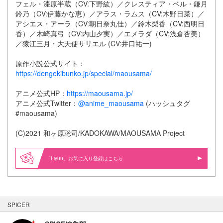
フェル・漆原半蔵（CV:下野紘）／クレスティア・ベル・鎌月
鈴乃（CV:伊藤かな恵）／アラス・ラムス（CV:木野日菜）／
アシエス・アーラ（CV:朝日奈丸佳）／鈴木梨香（CV:西明日
香）／木崎真弓（CV:内山夕実）／エメラダ（CV:浅倉杏美）
／猿江三月・大天使サリエル (CV:井口祐一)
原作小説公式サイト：
https://dengekibunko.jp/special/maousama/
アニメ公式HP：
https://maousama.jp/
アニメ公式Twitter：
@anime_maousama
(ハッシュタグ
#maousama)
(C)2021 和ヶ原聡司/KADOKAWA/MAOUSAMA Project
「Liyuu」お気に入り登録はこちら
SPICER