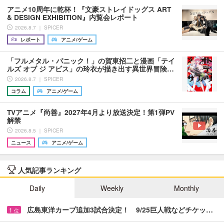
アニメ10周年に乾杯！『文豪ストレイドッグス ART
& DESIGN EXHIBITION』内覧会レポート
2026.8.7 ｜ SPICER
レポート
アニメ/ゲーム
「フルメタル・パニック！」の賀東招二と漫画「テイ
ルズ オブ ジ アビス」の玲衣が描き出す異世界冒険…
2026.8.7 ｜ SPICER
コラム
アニメ/ゲーム
TVアニメ『尚善』2027年4月より放送決定！第1弾PV
解禁
2026.8.5 ｜ SPICER
ニュース
アニメ/ゲーム
人気記事ランキング
Daily
Weekly
Monthly
広島東洋カープ追加3試合決定！ 9/25巨人戦などチケッ…
1
位