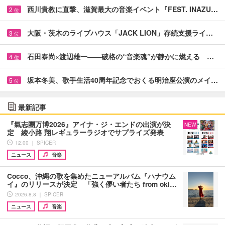
西川貴教に直撃、滋賀最大の音楽イベント『FEST. INAZU…
2
位
大阪・茨木のライブハウス「JACK LION」存続支援ライ…
3
位
石田泰尚×渡辺雄一――破格の“音楽魂”が静かに燃える …
4
位
坂本冬美、歌手生活40周年記念でおくる明治座公演のメイ…
5
位
最新記事
『氣志團万博2026』アイナ・ジ・エンドの出演が決
NEW
定 綾小路 翔レギュラーラジオでサプライズ発表
12:00 ｜ SPICER
ニュース
音楽
Cocco、沖縄の歌を集めたニューアルバム『ハナウム
イ』のリリースが決定 「強く儚い者たち from oki…
2026.8.8 ｜ SPICER
ニュース
音楽