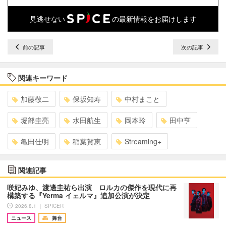
見逃せない
の最新情報をお届けします
前の記事
次の記事
関連キーワード
加藤敬二
保坂知寿
中村まこと
堀部圭亮
水田航生
岡本玲
田中亨
亀田佳明
稲葉賀恵
Streaming+
関連記事
咲妃みゆ、渡邊圭祐ら出演 ロルカの傑作を現代に再
構築する『Yerma イェルマ』追加公演が決定
2026.8.1 ｜ SPICER
ニュース
舞台