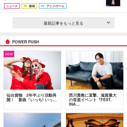
ニュース
動画
アニメ/ゲーム
最新記事をもっと見る
POWER PUSH
NEW
仙台貨物 2年半ぶり活動再
西川貴教に直撃、滋賀最大
開！ 新曲「いっち! いっ…
の音楽イベント『FEST.
INA…