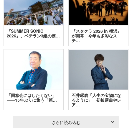
『SUMMER SONIC
『スタクラ 2026 in 横浜』
2026』、ベテラン3組の懐…
が開幕 今年も多彩なス
テ…
「同窓会にはしたくない」
石井琢磨「人生の宝物にな
――15年ぶりに集う「第…
るように」 初披露曲やレ
ア…
さらに読み込む