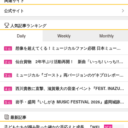
関連サイト
公式サイト
人気記事ランキング
Daily
Weekly
Monthly
想像を超えてくる！ミュージカルファン必聴 日本ミュー…
1
位
仙台貨物 2年半ぶり活動再開！ 新曲「いっち! いっち!!…
2
位
ミュージカル『ゴースト』両バージョンのゲネプロレポー…
3
位
西川貴教に直撃、滋賀最大の音楽イベント『FEST. INAZU…
4
位
岩手・盛岡『いしがき MUSIC FESTIVAL 2026』盛岡城跡…
5
位
最新記事
子どもたちが掴み取った確かな手応えと成長 『WEL
NEW