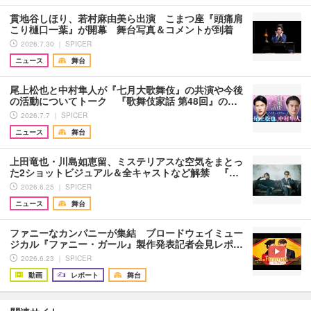
貫地谷しほり、若村麻由美ら出演 こまつ座『頭痛肩
こり樋口一葉』が開幕 舞台写真＆コメントが到着
2026.7.30 ｜ SPICER
ニュース
舞台
尾上松也と中村隼人が『七月大歌舞伎』の共演や今後
の活動についてトーク 『歌舞伎家話 第48回』の…
2026.7.7 ｜ SPICER
ニュース
舞台
上田竜也・川島如恵留、ミステリアスな空気をまとっ
た2ショットビジュアル＆全キャストなど解禁 『…
2026.6.25 ｜ SPICER
ニュース
舞台
ファニーなカンパニーが集結 ブロードウェイミュー
ジカル『ファニー・ガール』製作発表記者会見レポ…
2026.6.23 ｜ SPICER
動画
レポート
舞台