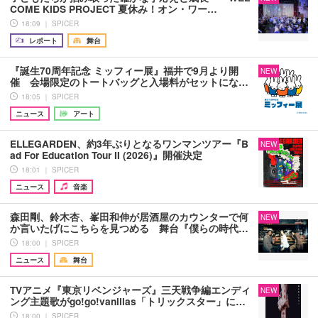
COME KIDS PROJECT 夏休み！オン・ワー…
18:09 ｜ SPICER
レポート
舞台
『誕生70周年記念 ミッフィー展』福井で9月より開
NEW
催 会場限定のトートバッグと入場料がセットにな…
18:05 ｜ SPICER
ニュース
アート
ELLEGARDEN、約3年ぶりとなるワンマンツアー『B
NEW
ad For Education Tour II (2026)』開催決定
18:01 ｜ SPICER
ニュース
音楽
森田剛、鈴木杏、峯田和伸が居酒屋のカウンターで何
NEW
か言いたげにこちらを見つめる 舞台『僕らの時代…
18:00 ｜ SPICER
ニュース
舞台
TVアニメ『東京リベンジャーズ』三天戦争編エンディ
NEW
ング主題歌がgo!go!vanillas「トリックスター」に…
18:00 ｜ SPICER