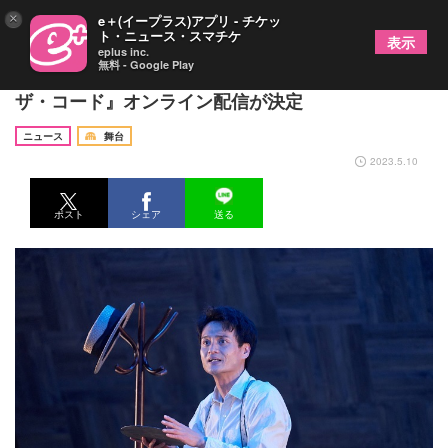
×
e＋(イープラス)アプリ - チケッ
ト・ニュース・スマチケ
表示
eplus inc.
無料 - Google Play
亀田佳明、水田航生ら出演 舞台『ブレイキング・
ザ・コード』オンライン配信が決定
ニュース
舞台
2023.5.10
ポスト
シェア
送る