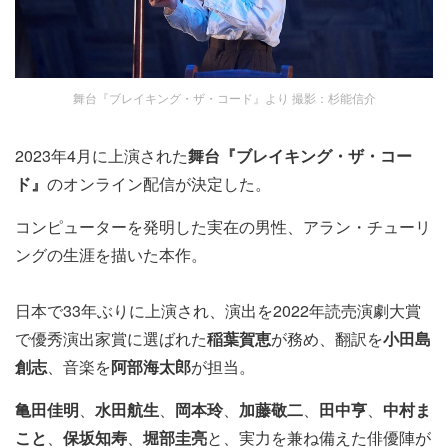
舞台『ブレイキング・ザ・コード』より 撮影：杉能信介
2023年4月に上演された
舞台『ブレイキング・ザ・コー
ド』
のオンライン配信が決定した。
コンピューターを発明した実在の男性、アラン・チューリ
ングの生涯を描いた本作。
日本で33年ぶりに上演され、演出を2022年読売演劇大賞
で優秀演出家賞に選ばれた
稲葉賀恵
が務め、翻訳を
小田島
創志
、音楽を
阿部海太郎
が担当。
亀田佳明
、
水田航生
、
岡本玲
、
加藤敬二
、
田中亨
、
中村ま
こと
、
保坂知寿
、
堀部圭亮
と、実力を兼ね備えた俳優陣が