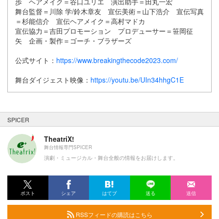
歩 ヘアメイク­＝谷口ユリエ 演出助手＝田丸一宏
舞台監督＝川除 学/鈴木章友 宣伝美術＝山下浩介 宣伝写真
＝杉能信介 宣伝ヘアメイク＝高村マドカ
宣伝協力＝吉田プロモーション プロデューサー＝笹岡征
矢 企画・製作＝ゴーチ・ブラザーズ
公式サイト：
https://www.breakingthecode2023.com/
舞台ダイジェスト映像：
https://youtu.be/UIn34hhgC1E
SPICER
TheatriX!
舞台情報専門SPICER
演劇・ミュージカル・舞台全般の情報をお届けします。
ポスト
シェア
はてブ
送る
送信
RSSフィードの購読はこちら