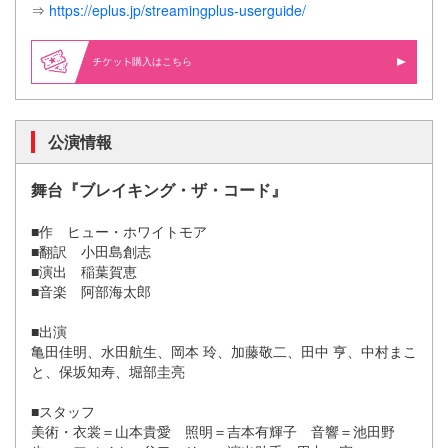
⇒
https://eplus.jp/streamingplus-userguide/
購入はこちら
公演情報
舞台『ブレイキング・ザ・コード』
■作 ヒュー・ホワイトモア
■翻訳 小田島創志
■演出 稲葉賀恵
■音楽 阿部海太郎
■出演
亀田佳明、水田航生、岡本 玲、加藤敬二、田中 亨、中村まこ
と、保坂知寿、堀部圭亮
■スタッフ
美術・衣裳＝山本貴愛 照明＝吉本有輝子 音響＝池田野