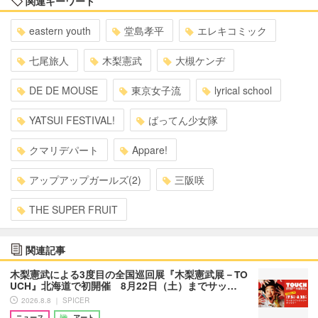
関連キーワード
eastern youth
堂島孝平
エレキコミック
七尾旅人
木梨憲武
大槻ケンヂ
DE DE MOUSE
東京女子流
lyrical school
YATSUI FESTIVAL!
ばってん少女隊
クマリデパート
Appare!
アップアップガールズ(2)
三阪咲
THE SUPER FRUIT
関連記事
木梨憲武による3度目の全国巡回展『木梨憲武展－TO
UCH』北海道で初開催 8月22日（土）までサッ…
2026.8.8 ｜ SPICER
ニュース
アート