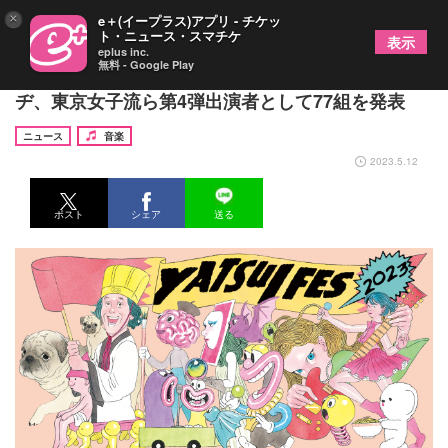
×
e＋(イープラス)アプリ - チケッ
ト・ニュース・スマチケ
表示
eplus inc.
無料 - Google Play
『YATSUI FESTIVAL! 2023』木梨憲武、大槻ケン
ヂ、東京女子流ら第4弾出演者として77組を発表
ニュース
音楽
2023.5.12
ポスト
シェア
送る