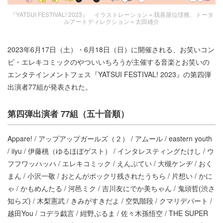
『YATSUI FESTIVAL! 2023』 イラストレーション＝我喜屋位瑳務、トータ
ルアートディレクション＝太田雄介
2023年6月17日（土）・6月18日（日）に開催される、お笑いコン
ビ・エレキコミックのやついいちろうが主催する音楽とお笑いの
エンタテインメントフェス『YATSUI FESTIVAL! 2023』の第四弾
出演者77組が発表された。
第四弾出演者 77組（五十音順）
Appare! / アップアップガールズ（２） / アムール / eastern youth
/ iiyu / 伊藤桃（ゆるほぼゲスト） / インタレスティングたけし / ウ
フフワッハッハ / エレキコミック / えんぷてい / 大槻ケンヂ / おく
まん / 小沢一敬 / おとんがポックリ残されたうちら / 片想い / かに
ゃ / かもめんたる / 河邑ミク / 吉川友にでか美ちゃん / 鬼頭哲(渋さ
知らズ) / 木梨憲武 / きみがすきだよ / 空気階段 / クマリデパート /
越田You / コデラ戯言 / 紺野ぶるま / 佐々木孫悟空 / THE SUPER