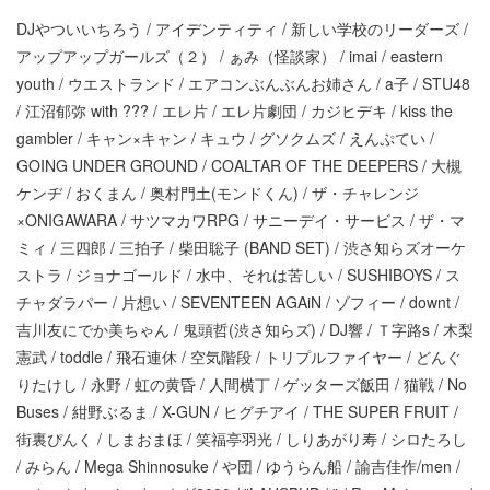
DJやついいちろう / アイデンティティ / 新しい学校のリーダーズ /
アップアップガールズ（２） / ぁみ（怪談家） / imai / eastern
youth / ウエストランド / エアコンぶんぶんお姉さん / a子 / STU48
/ 江沼郁弥 with ??? / エレ片 / エレ片劇団 / カジヒデキ / kiss the
gambler / キャン×キャン / キュウ / グソクムズ / えんぷてい /
GOING UNDER GROUND / COALTAR OF THE DEEPERS / 大槻
ケンヂ / おくまん / 奥村門土(モンドくん) / ザ・チャレンジ
×ONIGAWARA / サツマカワRPG / サニーデイ・サービス / ザ・マ
ミィ / 三四郎 / 三拍子 / 柴田聡子 (BAND SET) / 渋さ知らズオーケ
ストラ / ジョナゴールド / 水中、それは苦しい / SUSHIBOYS / ス
チャダラパー / 片想い / SEVENTEEN AGAiN / ゾフィー / downt /
吉川友にでか美ちゃん / 鬼頭哲(渋さ知らズ) / DJ響 / Ｔ字路s / 木梨
憲武 / toddle / 飛石連休 / 空気階段 / トリプルファイヤー / どんぐ
りたけし / 永野 / 虹の黄昏 / 人間横丁 / ゲッターズ飯田 / 猫戦 / No
Buses / 紺野ぶるま / X-GUN / ヒグチアイ / THE SUPER FRUIT /
街裏ぴんく / しまおまほ / 笑福亭羽光 / しりあがり寿 / シロたろし
/ みらん / Mega Shinnosuke / や団 / ゆうらん船 / 諭吉佳作/men /