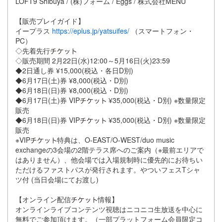
LOFT9 Shibuya / (株)フォーム / Eggs / 株式会社MENU
【販売プレイガイド】
イープラス
https://eplus.jp/yatsuifes/
（スマートフォン・
PC）
◇先着先行
◇販売期間 2月22日(水)12:00～5月16日(火)23:59
◆2日通し券 ¥15,000(税込・各日D別)
◆6月17日(土)券 ¥8,000(税込・D別)
◆6月18日(日)券 ¥8,000(税込・D別)
◆6月17日(土)券 VIP
¥35,000(税込・D別) ※数量限定
販売
◆6月18日(日)券 VIP
¥35,000(税込・D別) ※数量限定
販売
※VIP
特典は、O-EAST/O-WEST/duo music
exchangeの3会場の2階テラス席へのご案内（※最前エリアで
はありません）、他会場では入場規制時に優先的にお待ちい
ただけるファストパスが発行されます。やついフェスTシャ
ツ付 (当日会場にてお渡し)
【オンライン配信
情報】
オンラインライブコンテンツ視聴はニコニコ生放送を中心に
無料でご参加頂けます。（一部プラットフォーム会員限定コ