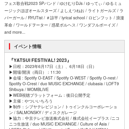
フェス歌合戦2023 SPバンド / ゆけむりDJs / ゆってぃ / ゆるミュ
ージックほぼオールスターズ / よしえつねお / ライトガールズ / ラ
バーガール / RYUTist / ＃諒平 / lyrical school / ロビンフット / 浪漫
革命 / ワールドヲーター / 惑星ボルヘス / ワンダフルボーイズ /
and more...
イベント情報
『YATSUI FESTIVAL! 2023』
▶日程：2023年6月17日（土）、6月18日（日）
▶開場/開演（両日）：11:30
▶会場 : Spotify O-EAST / Spotify O-WEST / Spotify O-nest /
Spotify O-Crest / duo MUSIC EXCHANGE / clubasia / LOFT9
Shibuya / WOMBLIVE
▶WEB視聴プラットフォーム：後日公開予定
▶主催 : やついいちろう
▶制作：シブヤテレビジョン / トゥインクルコーポレーショ
ン / SALMONSKY / ディスクガレージ
▶協力：中京テレビ放送株式会社 / 株式会社イープラス /ニコ
ニコ生放送 / duo MUSIC EXCHANGE / Culture of Asia /