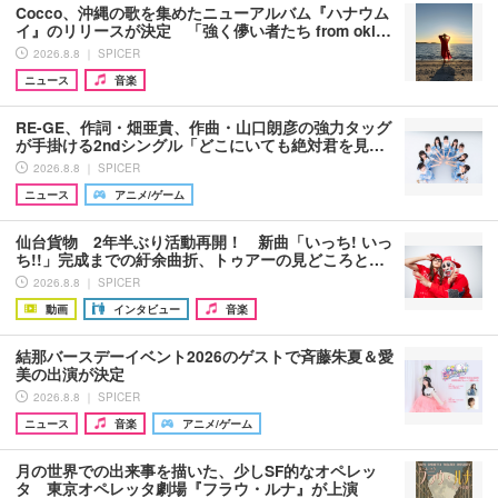
Cocco、沖縄の歌を集めたニューアルバム『ハナウム
イ』のリリースが決定 「強く儚い者たち from oki…
2026.8.8 ｜ SPICER
ニュース
音楽
RE-GE、作詞・畑亜貴、作曲・山口朗彦の強力タッグ
が手掛ける2ndシングル「どこにいても絶対君を見…
2026.8.8 ｜ SPICER
ニュース
アニメ/ゲーム
仙台貨物 2年半ぶり活動再開！ 新曲「いっち! いっ
ち!!」完成までの紆余曲折、トゥアーの見どころと…
2026.8.8 ｜ SPICER
動画
インタビュー
音楽
結那バースデーイベント2026のゲストで斉藤朱夏＆愛
美の出演が決定
2026.8.8 ｜ SPICER
ニュース
音楽
アニメ/ゲーム
月の世界での出来事を描いた、少しSF的なオペレッ
タ 東京オペレッタ劇場『フラウ・ルナ』が上演