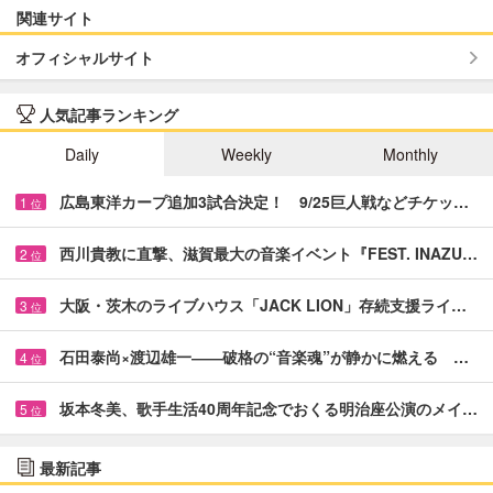
関連サイト
オフィシャルサイト
人気記事ランキング
Daily
Weekly
Monthly
広島東洋カープ追加3試合決定！ 9/25巨人戦などチケッ…
1
位
西川貴教に直撃、滋賀最大の音楽イベント『FEST. INAZU…
2
位
大阪・茨木のライブハウス「JACK LION」存続支援ライ…
3
位
石田泰尚×渡辺雄一――破格の“音楽魂”が静かに燃える …
4
位
坂本冬美、歌手生活40周年記念でおくる明治座公演のメイ…
5
位
最新記事