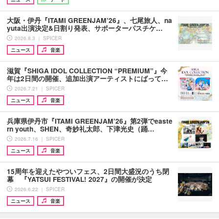
大阪・伊丹『ITAMI GREENJAM’26』、七尾旅人、na
yuta出演決定&日割り発表、サポーターパスチケ…
2026.8.3 ｜ SPICER
ニュース
音楽
滋賀『SHIGA IDOL COLLECTION “PREMIUM”』今
年は2日間の開催、追加出演アーティストにばって…
2026.7.21 ｜ SPICER
ニュース
音楽
兵庫県伊丹市『ITAMI GREENJAM’26』第2弾でeaste
rn youth、SHEN、奇妙礼太郎、下津光史（踊…
2026.7.16 ｜ SPICER
ニュース
音楽
15周年を迎えたやついフェス、2日間大盛況のうち閉
幕 『YATSUI FESTIVAL! 2027』の開催が決定
2026.6.22 ｜ SPICER
ニュース
音楽