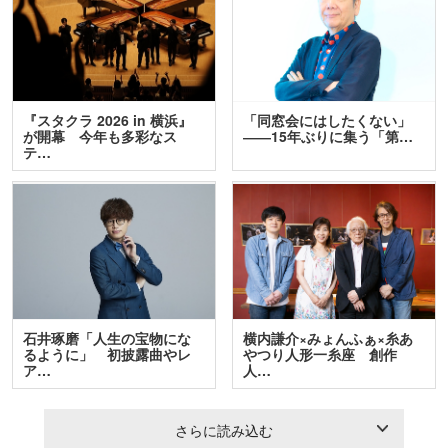
『スタクラ 2026 in 横浜』
「同窓会にはしたくない」
が開幕 今年も多彩なス
――15年ぶりに集う「第…
テ…
石井琢磨「人生の宝物にな
横内謙介×みょんふぁ×糸あ
るように」 初披露曲やレ
やつり人形一糸座 創作
ア…
人…
さらに読み込む