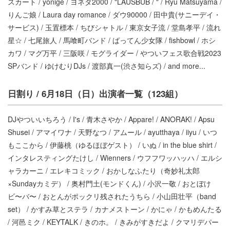
スカート / yonige / ヨネダ2000 / "LAUSBUB / " / Ryu Matsuyama /
りんご娘 / Laura day romance / ダウ90000 / 田中貴(サニーデイ・
サービス) / 玉置標本 / ちびシャトル / 東京女子流 / 堂島孝平 / 流れ
星☆ / 七尾旅人 / 馬喰町バンド / ばってん少女隊 / fishbowl / ホシ
カワ / マグ万平 / 三阪咲 / モグライダー / やついフェス歌合戦2023
SPバンド / ゆけむりDJs / 渡部真一(渋さ知らズ) / and more...
日割り / 6月18日（日）出演者一覧（123組）
DJやついいちろう / I's / 青木さやか / Appare! / ANORAK! / Apsu
Shusei / アマイワナ / 天野なつ / アムール / ayutthaya / iiyu / いつ
もここから / 伊藤桃（ゆるほぼゲスト） / いぬ / in the blue shirt /
インタレスティングたけし / Wienners / ウフフワッハッハ / エルシ
ャラカーニ / エレキコミック / おかしなふたり（奇妙礼太郎
×Sundayカミデ） / 奥村門土(モンドくん) / 小沢一敬 / おとぼけ
ビ〜バ〜 / おとんがポックリ残されたうちら / 小山田壮平（band
set） / かすみ草とステラ / カナメストーン / かにゃ / かもめんたる
/ 河邑ミク / KEYTALK / きのホ。 / きみがすきだよ / クマリデパー