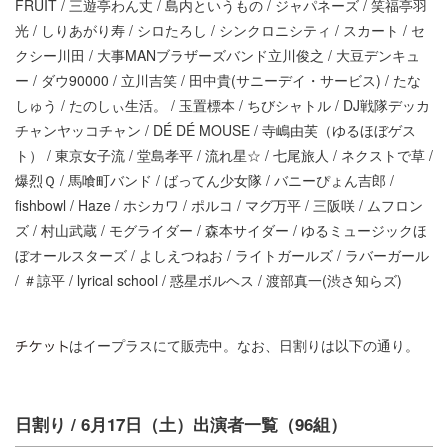
FRUIT / 三遊亭わん丈 / 島内というもの / ジャパネーズ / 笑福亭羽
光 / しりあがり寿 / シロたろし / シンクロニシティ / スカート / セ
クシー川田 / 大事MANブラザーズバンド立川俊之 / 大豆デンキュ
ー / ダウ90000 / 立川吉笑 / 田中貴(サニーデイ・サービス) / たな
しゅう / たのしぃ生活。 / 玉置標本 / ちびシャトル / DJ戦隊デッカ
チャンヤッコチャン / DÉ DÉ MOUSE / 寺嶋由芙（ゆるほぼゲス
ト） / 東京女子流 / 堂島孝平 / 流れ星☆ / 七尾旅人 / ネクストで草 /
爆烈Ｑ / 馬喰町バンド / ばってん少女隊 / バニーぴょん吉郎 /
fishbowl / Haze / ホシカワ / ポルコ / マグ万平 / 三阪咲 / ムフロン
ズ / 村山武蔵 / モグライダー / 森本サイダー / ゆるミュージックほ
ぼオールスターズ / よしえつねお / ライトガールズ / ラバーガール
/ ＃諒平 / lyrical school / 惑星ボルヘス / 渡部真一(渋さ知らズ)
はイープラスにて販売中。なお、日割りは以下の通り。
日割り / 6月17日（土）出演者一覧（96組）