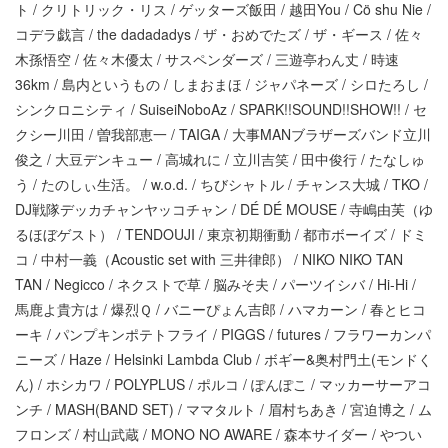
ト / クリトリック・リス / ゲッターズ飯田 / 越田You / Cö shu Nie /
コデラ戯言 / the dadadadys / ザ・おめでたズ / ザ・ギース / 佐々
木孫悟空 / 佐々木優太 / サスペンダーズ / 三遊亭わん丈 / 時速
36km / 島内というもの / しまおまほ / ジャパネーズ / シロたろし /
シンクロニシティ / SuiseiNoboAz / SPARK!!SOUND!!SHOW!! / セ
クシー川田 / 曽我部恵一 / TAIGA / 大事MANブラザーズバンド立川
俊之 / 大豆デンキュー / 高城れに / 立川吉笑 / 田中俊行 / たなしゅ
う / たのしぃ生活。 / w.o.d. / ちびシャトル / チャンス大城 / TKO /
DJ戦隊デッカチャンヤッコチャン / DÉ DÉ MOUSE / 寺嶋由芙（ゆ
るほぼゲスト） / TENDOUJI / 東京初期衝動 / 都市ボーイズ / ドミ
コ / 中村一義（Acoustic set with 三井律郎） / NIKO NIKO TAN
TAN / Negicco / ネクストで草 / 脳みそ夫 / パーツイシバ / Hi-Hi /
馬鹿よ貴方は / 爆烈Ｑ / バニーぴょん吉郎 / ハマカーン / 春とヒコ
ーキ / パンプキンポテトフライ / PIGGS / futures / フラワーカンパ
ニーズ / Haze / Helsinki Lambda Club / ボギー&奥村門土(モンドく
ん) / ホシカワ / POLYPLUS / ポルコ / ぽんぽこ / マッカーサーアコ
ンチ / MASH(BAND SET) / ママタルト / 眉村ちあき / 宮迫博之 / ム
フロンズ / 村山武蔵 / MONO NO AWARE / 森本サイダー / やつい