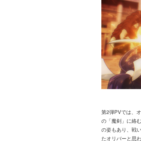
第2弾PVでは、
の「魔剣」に絡
の姿もあり、戦
たオリバーと思わ