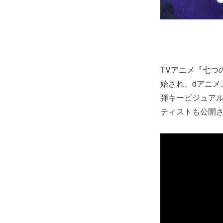
TVアニメ『七つの
始され、dアニメ
弾キービジュアル
ティストも公開