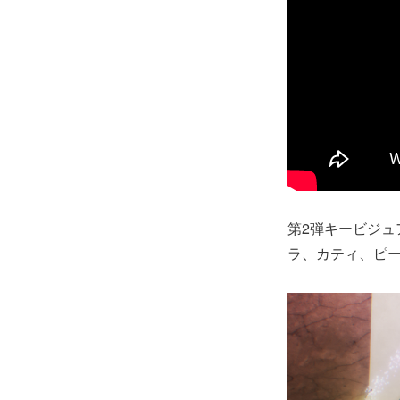
第2弾キービジ
ラ、カティ、ピ