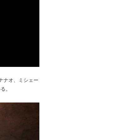
ナナオ、ミシェー
いる。