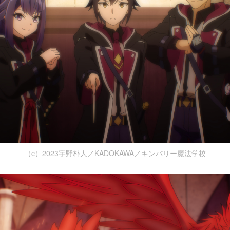
（c）2023宇野朴人／KADOKAWA／キンバリー魔法学校