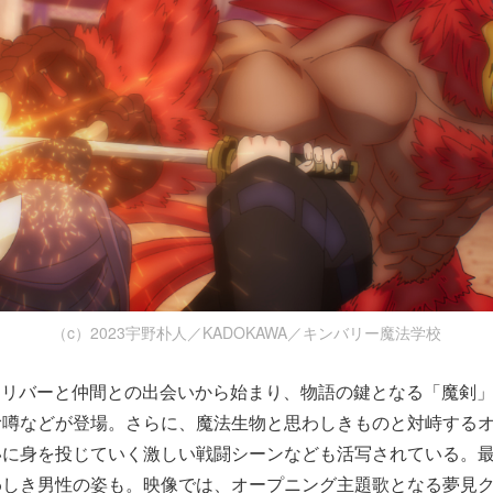
（c）2023宇野朴人／KADOKAWA／キンバリー魔法学校
オリバーと仲間との出会いから始まり、物語の鍵となる「魔剣
む噂などが登場。さらに、魔法生物と思わしきものと対峙する
いに身を投じていく激しい戦闘シーンなども活写されている。
しき男性の姿も。映像では、オープニング主題歌となる夢見クジラ 