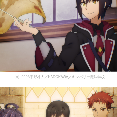
（c）2023宇野朴人／KADOKAWA／キンバリー魔法学校