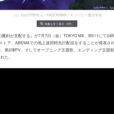
（c）2023宇野朴人／KADOKAWA／キンバリー魔法学校
画像を全て表示（9件）
魔剣が支配する』が7月7日（金）TOKYO MX、BS11にて24
ストア、ABEMAでの地上波同時先行配信をすることが発表さ
、第2弾PV、そしてオープニング主題歌、エンディング主題
された。