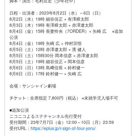
脚本・演出：毛利亘宏（少年社中）
日程・出演者：2023年8月2日（水）～6日（日）
8月2日（水）19時 細谷佳正 × 有澤樟太郎
8月3日（木）19時 有澤樟太郎 × 赤澤遼太郎
8月4日（金）15時 長妻怜央（7ORDER）× 矢崎 広 ※追加
公演
8月4日（金）19時 矢崎 広 × 仲村宗悟
8月5日（土）12時 赤澤遼太郎 × 濱 健人
8月5日（土）15時30分 岡本信彦 × 赤澤遼太郎
8月5日（土）19時 細谷佳正 × 岡本信彦
8月6日（日）13時 島﨑信長 × 鈴村健一
8月6日（日）17時 鈴村健一 × 矢崎 広
会場：サンシャイン劇場
：全席指定 7,800円（税込） ※未就学児入場不可
■追加公演
ニコニコよるステチャンネル先行受付
受付期間：23年7月7日（金）12:00～10日（月）23:59
受付URL：
https://eplus.jp/r-sign-of-four-yoru/