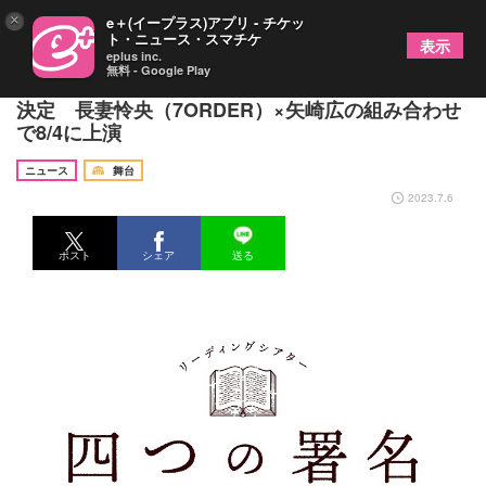
×
e＋(イープラス)アプリ - チケッ
ト・ニュース・スマチケ
表示
eplus inc.
無料 - Google Play
リーディングシアター『四つの署名』の追加公演が
決定 長妻怜央（7ORDER）×矢崎広の組み合わせ
で8/4に上演
ニュース
舞台
2023.7.6
ポスト
シェア
送る