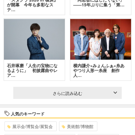
が開幕 今年も多彩なス
――15年ぶりに集う「第…
テ…
石井琢磨「人生の宝物にな
横内謙介×みょんふぁ×糸あ
るように」 初披露曲やレ
やつり人形一糸座 創作
ア…
人…
さらに読み込む
人気のキーワード
展示会/博覧会/展覧会
美術館/博物館