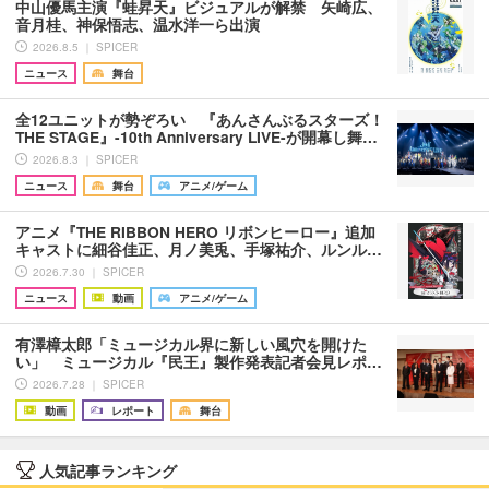
中山優馬主演『蛙昇天』ビジュアルが解禁 矢崎広、
音月桂、神保悟志、温水洋一ら出演
2026.8.5 ｜ SPICER
ニュース
舞台
全12ユニットが勢ぞろい 『あんさんぶるスターズ！
THE STAGE』-10th Anniversary LIVE-が開幕し舞…
2026.8.3 ｜ SPICER
ニュース
舞台
アニメ/ゲーム
アニメ『THE RIBBON HERO リボンヒーロー』追加
キャストに細谷佳正、月ノ美兎、手塚祐介、ルンル…
2026.7.30 ｜ SPICER
ニュース
動画
アニメ/ゲーム
有澤樟太郎「ミュージカル界に新しい風穴を開けた
い」 ミュージカル『民王』製作発表記者会見レポ…
2026.7.28 ｜ SPICER
動画
レポート
舞台
人気記事ランキング