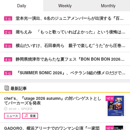
Daily
Weekly
Monthly
堂本光一演出、6名のジュニアメンバーらが出演する『百…
1
位
堀ちえみ 「もっと歌っていればよかった」という後悔は…
2
位
横山だいすけ、石田泰尚ら 親子で楽しむ”うた”から圧巻…
3
位
静岡県焼津市であらたな夏フェス『BON BON BON 2026…
4
位
『SUMMER SONIC 2026』、ベテラン3組の懐メロだけで…
5
位
最新記事
chef’s、『utage 2026 autumn』の対バンゲストとし
NEW
てパーカーズを発表
20:00 ｜ SPICER
ニュース
音楽
GADORO、横浜アリーナでのワンマン公演『一家団
NEW