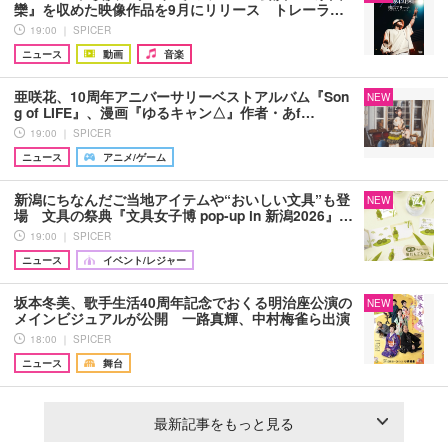
欒』を収めた映像作品を9月にリリース トレーラ…
19:00 ｜ SPICER
ニュース
動画
音楽
亜咲花、10周年アニバーサリーベストアルバム『Son
NEW
g of LIFE』、漫画『ゆるキャン△』作者・あf…
19:00 ｜ SPICER
ニュース
アニメ/ゲーム
新潟にちなんだご当地アイテムや“おいしい文具”も登
NEW
場 文具の祭典『文具女子博 pop-up in 新潟2026』…
19:00 ｜ SPICER
ニュース
イベント/レジャー
坂本冬美、歌手生活40周年記念でおくる明治座公演の
NEW
メインビジュアルが公開 一路真輝、中村梅雀ら出演
18:00 ｜ SPICER
ニュース
舞台
最新記事をもっと見る