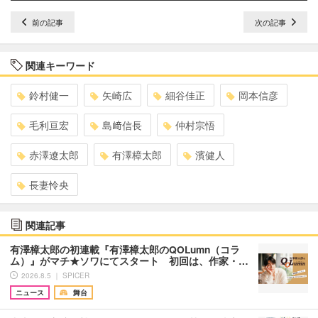
前の記事
次の記事
関連キーワード
鈴村健一
矢崎広
細谷佳正
岡本信彦
毛利亘宏
島﨑信長
仲村宗悟
赤澤遼太郎
有澤樟太郎
濱健人
長妻怜央
関連記事
有澤樟太郎の初連載『有澤樟太郎のQOLumn（コラ
ム）』がマチ★ソワにてスタート 初回は、作家・…
2026.8.5 ｜ SPICER
ニュース
舞台