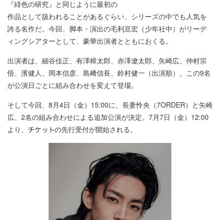
『緋色の研究』と同じように最初の
作品として扱われることがあるぐらい、シリーズの中でも人気を
誇る名作だ。今回、脚本・演出の毛利亘宏（少年社中）がリーデ
ィングシアターとして、豪華出演者とともにおくる。
出演者は、細谷佳正、有澤樟太郎、赤澤遼太郎、矢崎広、仲村宗
悟、濱健人、岡本信彦、島﨑信長、鈴村健一（出演順）。この9名
が公演日ごとに組み合わせを変えて登場。
そして今回、8月4日（金）15:00に、長妻怜央（7ORDER）と矢崎
広、2名の組み合わせによる追加公演が決定。7月7日（金）12:00
より、
の先行受付が開始される。