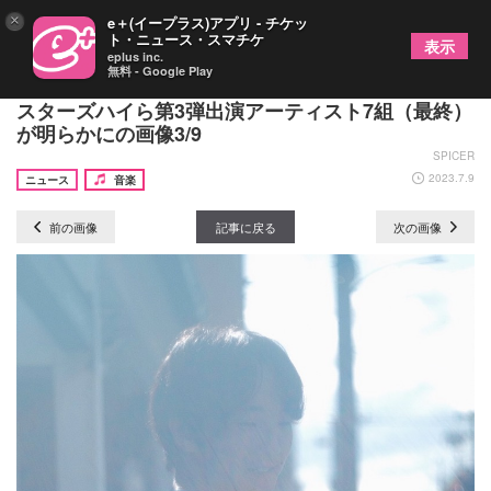
×
e＋(イープラス)アプリ - チケッ
ト・ニュース・スマチケ
表示
eplus inc.
無料 - Google Play
京都の音楽フェス『ナノボロ2023』 Khaki、ザ・シ
スターズハイら第3弾出演アーティスト7組（最終）
が明らかにの画像3/9
SPICER
2023.7.9
ニュース
音楽
前の画像
記事に戻る
次の画像