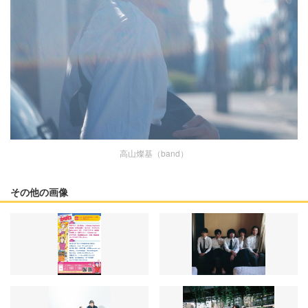
高山燦基（band）
その他の画像