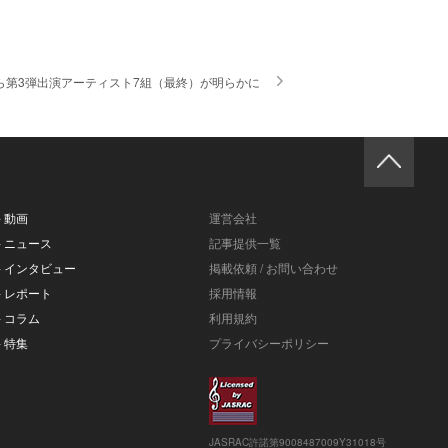
ハイら第3弾出演アーティスト7組（最終）が明らかに
- 動画
運営会社
- ニュース
記事提供一覧
- インタビュー
掲載依頼 / お問い合わせ
- レポート
採用情報
- コラム
利用規約
- 特集
プライバシーポリシー
JASRAC許諾第9008487009Y31018号