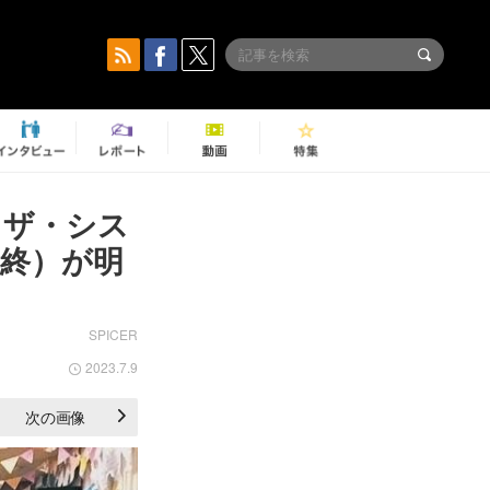
、ザ・シス
最終）が明
SPICER
2023.7.9
次の画像