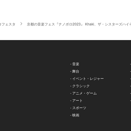
ロフェスタ
京都の音楽フェス『ナノボロ2023』 Khaki、ザ・シスターズ
- 音楽
- 舞台
- イベント・レジャー
- クラシック
- アニメ・ゲーム
- アート
- スポーツ
- 映画