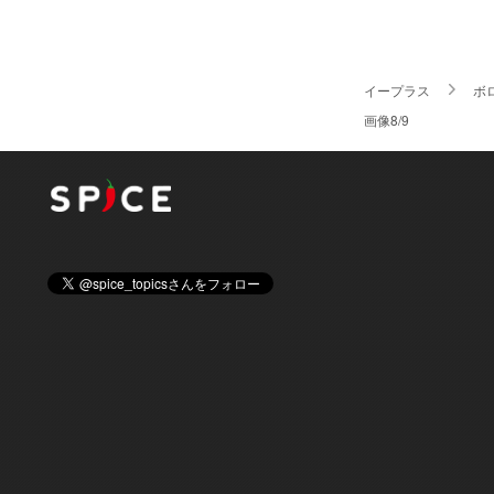
イープラス
ボ
画像8/9