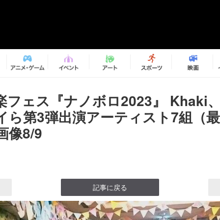
フェス『ナノボロ2023』 Khaki
イら第3弾出演アーティスト7組（
像8/9
記事に戻る