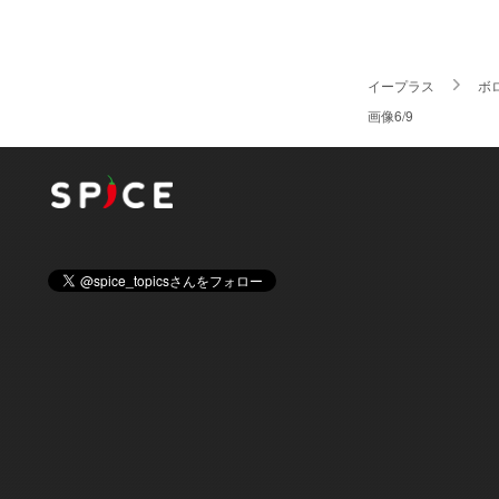
イープラス
ボ
画像6/9