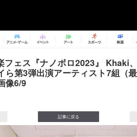
フェス『ナノボロ2023』 Khaki
イら第3弾出演アーティスト7組（
像6/9
記事に戻る