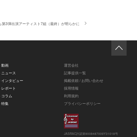
ハイら第3弾出演アーティスト7組（最終）が明らかに
- 動画
運営会社
- ニュース
記事提供一覧
- インタビュー
掲載依頼 / お問い合わせ
- レポート
採用情報
- コラム
利用規約
- 特集
プライバシーポリシー
JASRAC許諾第9008487009Y31018号