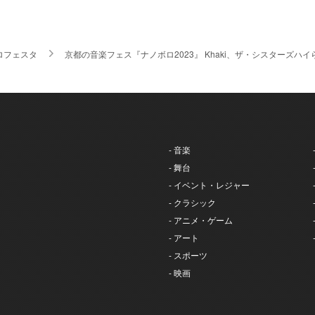
ロフェスタ
京都の音楽フェス『ナノボロ2023』 Khaki、ザ・シスターズ
- 音楽
- 舞台
- イベント・レジャー
- クラシック
- アニメ・ゲーム
- アート
- スポーツ
- 映画