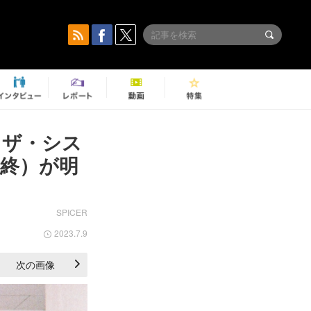
、ザ・シス
最終）が明
SPICER
2023.7.9
次の画像