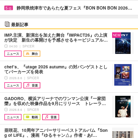
静岡県焼津市であらたな夏フェス『BON BON BON 2026…
5
位
最新記事
IMP.主演、新演出を加えた舞台『IMPACT26』の上演
NEW
が決定 新生の幕開けを予感させるキービジュアル…
04:00 ｜ SPICER
ニュース
舞台
chef’s、『utage 2026 autumn』の対バンゲストとし
てパーカーズを発表
2026.8.6 ｜ SPICER
ニュース
音楽
GADORO、横浜アリーナでのワンマン公演『一家団
欒』を収めた映像作品を9月にリリース トレーラ…
2026.8.6 ｜ SPICER
ニュース
動画
音楽
亜咲花、10周年アニバーサリーベストアルバム『Son
g of LIFE』、漫画『ゆるキャン△』作者・あf…