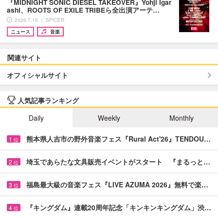
『MIDNIGHT SONIC DIESEL TAKEOVER』Yohji Igar
ashi、ROOTS OF EXILE TRIBEら全出演アーテ…
2026.7.15 ｜ SPICER
ニュース
音楽
関連サイト
オフィシャルサイト
人気記事ランキング
Daily
Weekly
Monthly
熊本県人吉市の野外音楽フェス『Rural Act'26』TENDOU…
1
位
埼玉であらたな文具販売イベントがスタート 『まるっと…
2
位
福島最大級の音楽フェス『LIVE AZUMA 2026』無料で楽…
3
位
『キングダム』連載20周年記念「キンキンキングダム」渋…
4
位