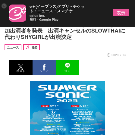
×
e＋(イープラス)アプリ - チケッ
ト・ニュース・スマチケ
表示
eplus inc.
無料 - Google Play
『サマソニ』Fear, and Loathing in Las Vegasら追
加出演者を発表 出演キャンセルのSLOWTHAIに
代わりSHYGIRLが出演決定
ニュース
音楽
2023.7.14
ポスト
シェア
送る