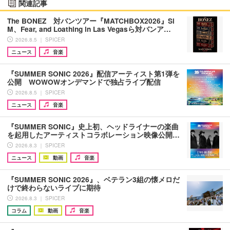
関連記事
The BONEZ 対バンツアー『MATCHBOX2026』Si
M、Fear, and Loathing in Las Vegasら対バンア…
2026.8.5 ｜ SPICER
ニュース
音楽
『SUMMER SONIC 2026』配信アーティスト第1弾を
公開 WOWOWオンデマンドで独占ライブ配信
2026.8.5 ｜ SPICER
ニュース
音楽
『SUMMER SONIC』史上初、ヘッドライナーの楽曲
を起用したアーティストコラボレーション映像公開…
2026.8.3 ｜ SPICER
ニュース
動画
音楽
『SUMMER SONIC 2026』、ベテラン3組の懐メロだ
けで終わらないライブに期待
2026.8.3 ｜ SPICER
コラム
動画
音楽