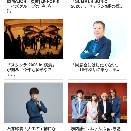
82MAJOR 次世代K-POPボ
『SUMMER SONIC
ーイズグループの“今”を
2026』、ベテラン3組の懐…
訊…
『スタクラ 2026 in 横浜』
「同窓会にはしたくない」
が開幕 今年も多彩なス
――15年ぶりに集う「第…
テ…
石井琢磨「人生の宝物にな
横内謙介×みょんふぁ×糸あ