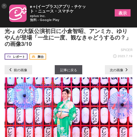
×
e＋(イープラス)アプリ - チケッ
ト・ニュース・スマチケ
表示
eplus inc.
無料 - Google Play
シルク・ドゥ・ソレイユ『アレグリア-新たなる
光-』の大阪公演初日に小倉智昭、アンミカ、ゆり
やんが登場「一生に一度、観なきゃどうするの？」
の画像3/10
SPICER
2023.7.19
レポート
舞台
前の画像
記事に戻る
次の画像