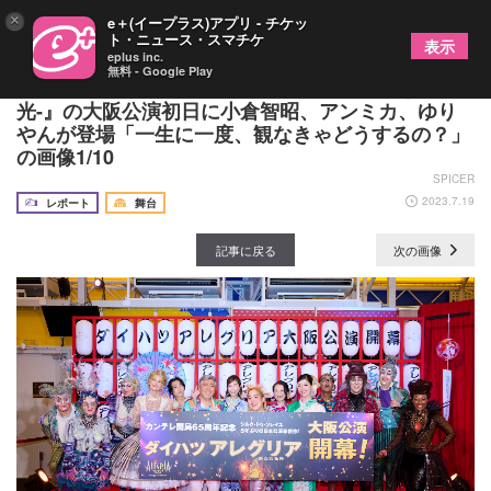
×
e＋(イープラス)アプリ - チケッ
ト・ニュース・スマチケ
表示
eplus inc.
無料 - Google Play
シルク・ドゥ・ソレイユ『アレグリア-新たなる
光-』の大阪公演初日に小倉智昭、アンミカ、ゆり
やんが登場「一生に一度、観なきゃどうするの？」
の画像1/10
SPICER
2023.7.19
レポート
舞台
記事に戻る
次の画像