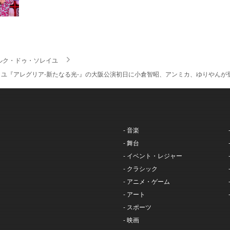
ルク・ドゥ・ソレイユ
ユ『アレグリア-新たなる光-』の大阪公演初日に小倉智昭、アンミカ、ゆりやんが
- 音楽
- 舞台
- イベント・レジャー
- クラシック
- アニメ・ゲーム
- アート
- スポーツ
- 映画