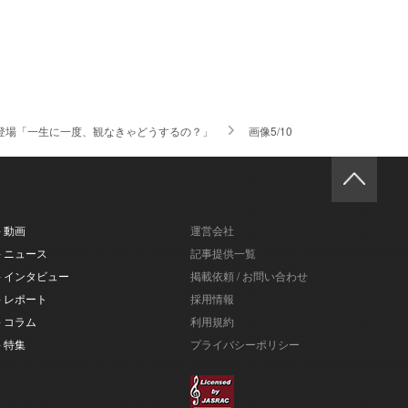
登場「一生に一度、観なきゃどうするの？」
画像5/10
- 動画
運営会社
- ニュース
記事提供一覧
- インタビュー
掲載依頼 / お問い合わせ
- レポート
採用情報
- コラム
利用規約
- 特集
プライバシーポリシー