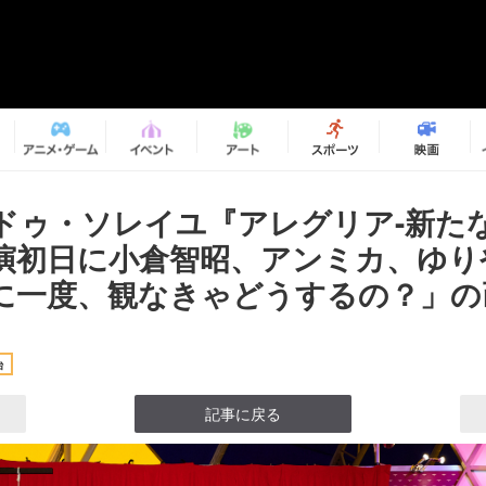
ドゥ・ソレイユ『アレグリア-新たな
演初日に小倉智昭、アンミカ、ゆり
に一度、観なきゃどうするの？」の画
台
記事に戻る