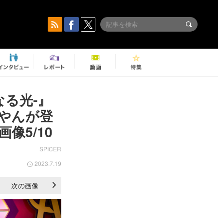
る光-』
やんが登
像5/10
SPICER
2023.7.19
次の画像