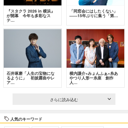
『スタクラ 2026 in 横浜』
「同窓会にはしたくない」
が開幕 今年も多彩なス
――15年ぶりに集う「第…
テ…
石井琢磨「人生の宝物にな
横内謙介×みょんふぁ×糸あ
るように」 初披露曲やレ
やつり人形一糸座 創作
ア…
人…
さらに読み込む
人気のキーワード