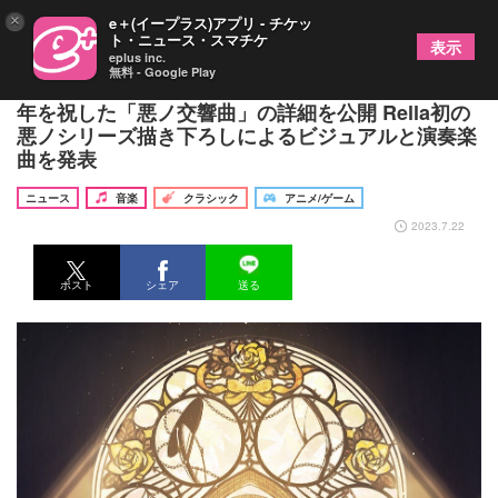
×
e＋(イープラス)アプリ - チケッ
ト・ニュース・スマチケ
表示
eplus inc.
無料 - Google Play
『初音ミクシンフォニー2023』悪ノシリーズ15周
年を祝した「悪ノ交響曲」の詳細を公開 Rella初の
悪ノシリーズ描き下ろしによるビジュアルと演奏楽
曲を発表
ニュース
音楽
クラシック
アニメ/ゲーム
2023.7.22
ポスト
シェア
送る