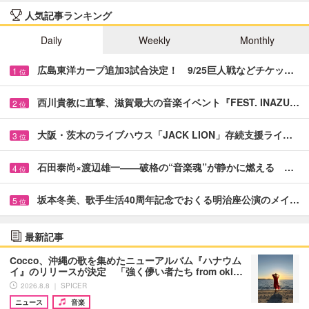
人気記事ランキング
Daily
Weekly
Monthly
広島東洋カープ追加3試合決定！ 9/25巨人戦などチケッ…
1
位
西川貴教に直撃、滋賀最大の音楽イベント『FEST. INAZU…
2
位
大阪・茨木のライブハウス「JACK LION」存続支援ライ…
3
位
石田泰尚×渡辺雄一――破格の“音楽魂”が静かに燃える …
4
位
坂本冬美、歌手生活40周年記念でおくる明治座公演のメイ…
5
位
最新記事
Cocco、沖縄の歌を集めたニューアルバム『ハナウム
イ』のリリースが決定 「強く儚い者たち from oki…
2026.8.8 ｜ SPICER
ニュース
音楽