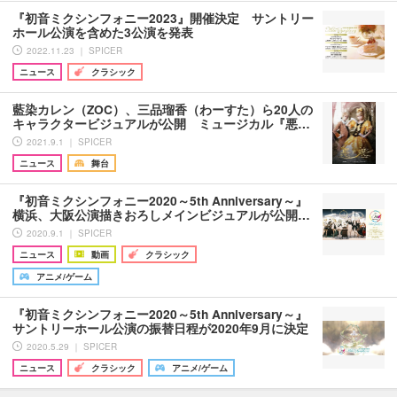
『初音ミクシンフォニー2023』開催決定 サントリー
ホール公演を含めた3公演を発表
2022.11.23 ｜ SPICER
ニュース
クラシック
藍染カレン（ZOC）、三品瑠香（わーすた）ら20人の
キャラクタービジュアルが公開 ミュージカル『悪…
2021.9.1 ｜ SPICER
ニュース
舞台
『初音ミクシンフォニー2020～5th Anniversary～』
横浜、大阪公演描きおろしメインビジュアルが公開…
2020.9.1 ｜ SPICER
ニュース
動画
クラシック
アニメ/ゲーム
『初音ミクシンフォニー2020～5th Anniversary～』
サントリーホール公演の振替日程が2020年9月に決定
2020.5.29 ｜ SPICER
ニュース
クラシック
アニメ/ゲーム