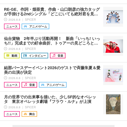
RE-GE、作詞・畑亜貴、作曲・山口朗彦の強力タッグ
が手掛ける2ndシングル「どこにいても絶対君を見…
2026.8.8 ｜ SPICER
ニュース
アニメ/ゲーム
仙台貨物 2年半ぶり活動再開！ 新曲「いっち! いっ
ち!!」完成までの紆余曲折、トゥアーの見どころと…
2026.8.8 ｜ SPICER
動画
インタビュー
音楽
結那バースデーイベント2026のゲストで斉藤朱夏＆愛
美の出演が決定
2026.8.8 ｜ SPICER
ニュース
音楽
アニメ/ゲーム
月の世界での出来事を描いた、少しSF的なオペレッ
タ 東京オペレッタ劇場『フラウ・ルナ』が上演
2026.8.8 ｜ SPICER
ニュース
舞台