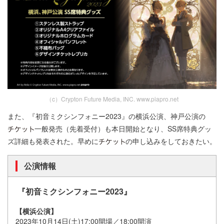
（c）Crypton Future Media, INC. www.piapro.net
また、『初音ミクシンフォニー2023』の横浜公演、神戸公演の
一般発売（先着受付）も本日開始となり、SS席特典グッ
ズ詳細も発表された。早めに
の申し込みをしておきたい。
公演情報
『初音ミクシンフォニー2023』
【横浜公演】
2023年10月14日(土)17:00開場／18:00開演