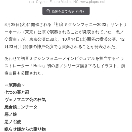
（c）Crypton Future Media, INC. www.piapro.net
画像を全て表示（3件）
8月29日(火)に開催される『初音ミクシンフォニー2023』サントリ
ーホール（東京）公演で演奏されることが発表されていた「悪ノ
交響曲」が、東京公演に加え、10月14日(土)開催の横浜公演、12
月23日(土)開催の神戸公演でも演奏されることが発表された。
あわせて初音ミクシンフォニーメインビジュアルを担当するイラ
ストレーター「Rella」初の悪ノシリーズ描き下ろしイラスト、演
奏曲目も公開された。
～演奏曲～
七つの罪と罰
ヴェノマニア公の狂気
悪食娘コンチータ
悪ノ娘
悪ノ召使
眠らせ姫からの贈り物