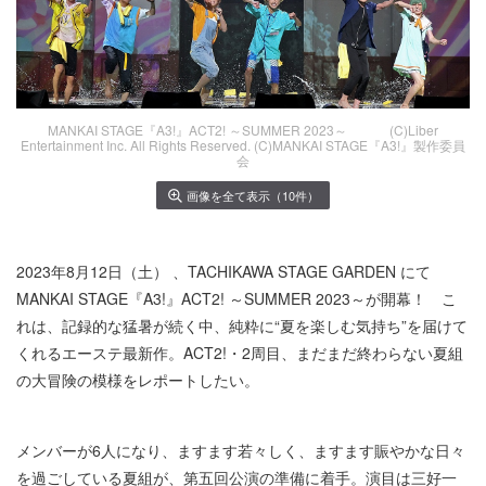
MANKAI STAGE『A3!』ACT2! ～SUMMER 2023～ (C)Liber
Entertainment Inc. All Rights Reserved. (C)MANKAI STAGE『A3!』製作委員
会
画像を全て表示（10件）
2023年8月12日（土） 、TACHIKAWA STAGE GARDEN にて
MANKAI STAGE『A3!』ACT2! ～SUMMER 2023～が開幕！ こ
れは、記録的な猛暑が続く中、純粋に“夏を楽しむ気持ち”を届けて
くれるエーステ最新作。ACT2!・2周目、まだまだ終わらない夏組
の大冒険の模様をレポートしたい。
メンバーが6人になり、ますます若々しく、ますます賑やかな日々
を過ごしている夏組が、第五回公演の準備に着手。演目は三好一