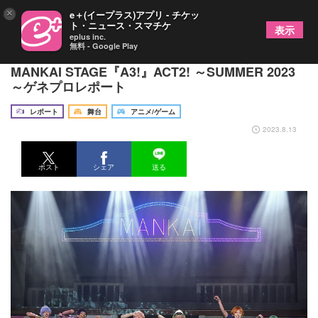
×
e＋(イープラス)アプリ - チケッ
ト・ニュース・スマチケ
表示
eplus inc.
無料 - Google Play
“コメディの夏組”を存分に楽しんじゃおう！
MANKAI STAGE『A3!』ACT2! ～SUMMER 2023
～ゲネプロレポート
レポート
舞台
アニメ/ゲーム
2023.8.13
ポスト
シェア
送る