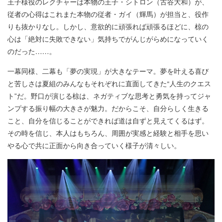
王子様役のレクチャーは本物の王子・シトロン（古谷大和）が、
従者の心得はこれまた本物の従者・ガイ（輝馬）が担当と、役作
りも抜かりなし。しかし、意欲的に頑張れば頑張るほどに、椋の
心は「絶対に失敗できない」気持ちでがんじがらめになっていく
のだった……。
一幕同様、二幕も「夢の実現」が大きなテーマ。夢を叶える喜び
と苦しさは夏組のみんなもそれぞれに直面してきた“人生のクエス
ト”だ。野口が演じる椋は、ネガティブな思考と勇気を持ってジャ
ンプする振り幅の大きさが魅力。だからこそ、自分らしく生きる
こと、自分を信じることができれば道は自ずと見えてくるはず。
その時を信じ、本人はもちろん、周囲が実感と経験と相手を思い
やる心で共に正面から向き合っていく様子が清々しい。