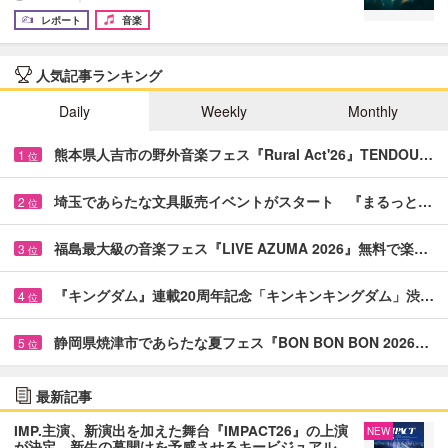
レポート
音楽
人気記事ランキング
Daily
Weekly
Monthly
熊本県人吉市の野外音楽フェス『Rural Act'26』TENDOU…
1
位
埼玉であらたな文具販売イベントがスタート 『まるっと…
2
位
福島最大級の音楽フェス『LIVE AZUMA 2026』無料で楽…
3
位
『キングダム』連載20周年記念「キンキンキングダム」渋…
4
位
静岡県焼津市であらたな夏フェス『BON BON BON 2026…
5
位
最新記事
IMP.主演、新演出を加えた舞台『IMPACT26』の上演
NEW
が決定 新生の幕開けを予感させるキービジュアル…