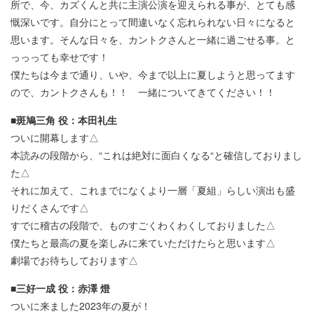
所で、今、カズくんと共に主演公演を迎えられる事が、とても感
慨深いです。自分にとって間違いなく忘れられない日々になると
思います。そんな日々を、カントクさんと一緒に過ごせる事。と
っっっても幸せです！
僕たちは今まで通り、いや、今まで以上に夏しようと思ってます
ので、カントクさんも！！ 一緒についてきてください！！
■斑鳩三角 役：本田礼生
ついに開幕します△
本読みの段階から、“これは絶対に面白くなる“と確信しておりまし
た△
それに加えて、これまでになくより一層「夏組」らしい演出も盛
りだくさんです△
すでに稽古の段階で、ものすごくわくわくしておりました△
僕たちと最高の夏を楽しみに来ていただけたらと思います△
劇場でお待ちしております△
■三好一成 役：赤澤 燈
ついに来ました2023年の夏が！