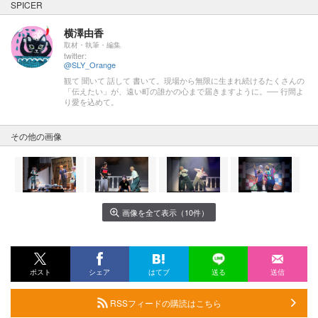
SPICER
横澤由香
取材・執筆・編集
twitter:
@SLY_Orange
観て 聞いて 話して 書いて。現場から無限に生まれ続けるたくさんの
「伝えたい」が、遠い町の誰かの心まで届きますように。── 行間よ
り愛を込めて。
その他の画像
画像を全て表示（10件）
ポスト
シェア
はてブ
送る
送信
RSSフィードの購読はこちら