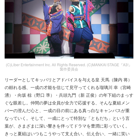
(C)Liber Entertainment Inc. All Rights Reserved. (C)MANKAI STAGE『A3!』
製作委員会
リーダーとしてキッパリとアドバイスを与える皇 天馬（陳内 将）
の頼れる感、一成の才能を信じて見守ってくれる瑠璃川 幸（宮崎
湧）・向坂 椋（野口 準）・兵頭九門（新 正俊）の年下組のまっす
ぐな眼差し。仲間の夢は全員が全力で応援する、そんな夏組メン
バーの澄んだ心と、一成の目の前にある真っ白なキャンバスが重
なっていく。そして、一成にとって特別な「ともだち」という言
葉が、さまざまに深い響きを伴ってドラマを豊潤に彩っていく。
きっと夏組はいつもこうやって支え合い、伝え合い、一緒に笑い