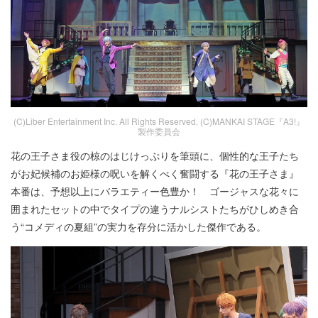
(C)Liber Entertainment Inc. All Rights Reserved. (C)MANKAI STAGE『A3!』
製作委員会
花の王子さま役の椋のはじけっぷりを筆頭に、個性的な王子たち
がお妃候補のお姫様の呪いを解くべく奮闘する『花の王子さま』
本番は、予想以上にバラエティー色豊か！ ゴージャスな花々に
囲まれたセットの中でタイプの違うナルシストたちがひしめき合
う“コメディの夏組”の実力を存分に活かした傑作である。