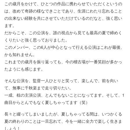
この歳月をかけて、ひとつの作品に携わらせていただくというの
は、改めて奇跡の様なできごとであり、生涯にわたり忘れること
の出来ない経験を共にさせていただけているのだなと、強く思い
ます。
だからこそ、この公演を、誰の視点から見ても最高の夏で締めく
くりたいと強く思っておりました。
このメンバー、この6人が中心となって行える公演はこれが最後、
かも知れません。
これまでの歳月を振り返っても、今の稽古場が一番笑顔が多かっ
たようにも感じます。
そんな公演を、監督一人ひとりと笑って、楽しんで、前を向い
て、無事に千秋楽まで走り切りたい。
一成、椋の主演公演、とんでもないことになってます。そして、1
曲目からとんでもなく夏しちゃってます（笑）
長々と綴ってしまいましたが、夏しちゃってる間は、いつかくる
夏の終わりのことは一旦忘れて、今を一緒に全力で楽しく生きま
しょう！