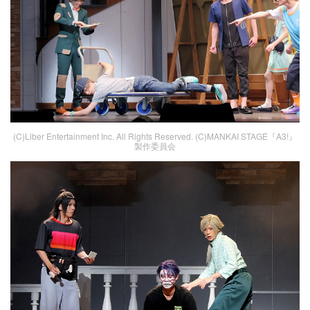
(C)Liber Entertainment Inc. All Rights Reserved. (C)MANKAI STAGE『A3!』
製作委員会