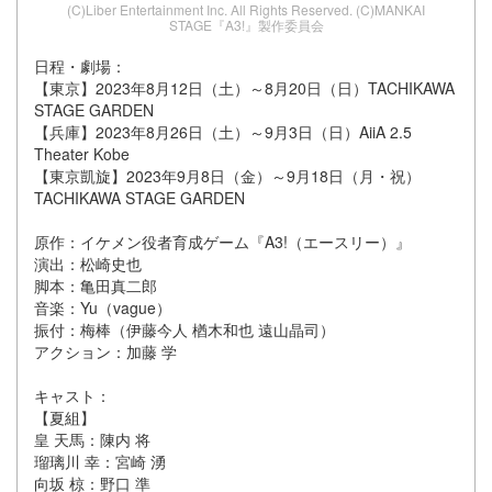
(C)Liber Entertainment Inc. All Rights Reserved. (C)MANKAI
STAGE『A3!』製作委員会
日程・劇場：
【東京】2023年8月12日（土）～8月20日（日）TACHIKAWA
STAGE GARDEN
【兵庫】2023年8月26日（土）～9月3日（日）AiiA 2.5
Theater Kobe
【東京凱旋】2023年9月8日（金）～9月18日（月・祝）
TACHIKAWA STAGE GARDEN
原作：イケメン役者育成ゲーム『A3!（エースリー）』
演出：松崎史也
脚本：亀田真二郎
音楽：Yu（vague）
振付：梅棒（伊藤今人 楢木和也 遠山晶司）
アクション：加藤 学
キャスト：
【夏組】
皇 天馬：陳内 将
瑠璃川 幸：宮崎 湧
向坂 椋：野口 準