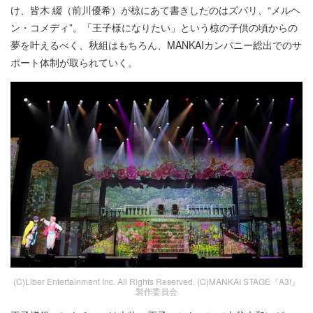
け、皆木 綴（前川優希）が椋にあて書きしたのはズバリ、“メルヘ
ン・コメディ”。「王子様になりたい」という椋の子供の頃からの
夢を叶えるべく、秋組はもちろん、MANKAIカンパニー総出でのサ
ポート体制が取られていく。
(C)Liber Entertainment Inc. All Rights Reserved. (C)MANKAI STAGE『A3!』
製作委員会