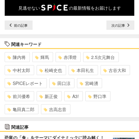
見逃せない
の最新情報をお届けします
前の記事
次の記事
関連キーワード
陳内将
輝馬
赤澤燈
2.5次元舞台
中村太郎
松崎史也
本田礼生
古谷大和
SPICEレポート
田口涼
宮崎湧
前川優希
新正俊
A3!
野口準
亀田真二郎
吉高志音
関連記事
恐竜の「食」をテーマにダイナミックに読み解く！