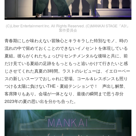
(C)Liber Entertainment Inc. All Rights Reserved. (C)MANKAI STAGE『A3!』
製作委員会
青春期にしか味わえない冒険心とキラキラした特別なモノ、時の
流れの中で留めておくことのできないイノセントを体現している
夏組。彼らがくれたちょっぴりセンチメンタルな後味と共に、前
だけ見ている夏組の足跡をもっともっと追いかけて行きたいと感
じさせてくれた真夏の3時間。ラストのレビューは、イエローベー
スの新しいスーツでおしゃれに登場。コール＆レスポンスも照り
つける太陽に負けないTHE・夏組テンションで！ 声出し解禁、
客席降りもあり。会場が一体となり、最後の瞬間まで思う存分
2023年の夏の思い出を分かち合った。