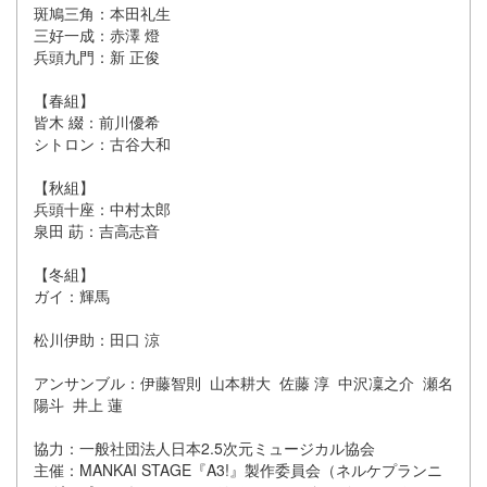
斑鳩三角：本田礼生
三好一成：赤澤 燈
兵頭九門：新 正俊
【春組】
皆木 綴：前川優希
シトロン：古谷大和
【秋組】
兵頭十座：中村太郎
泉田 莇：吉高志音
【冬組】
ガイ：輝馬
松川伊助：田口 涼
アンサンブル：伊藤智則 山本耕大 佐藤 淳 中沢凜之介 瀬名
陽斗 井上 蓮
協力：一般社団法人日本2.5次元ミュージカル協会
主催：MANKAI STAGE『A3!』製作委員会（ネルケプランニ