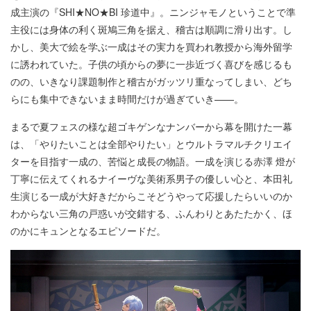
成主演の『SHI★NO★BI 珍道中』。ニンジャモノということで準
主役には身体の利く斑鳩三角を据え、稽古は順調に滑り出す。し
かし、美大で絵を学ぶ一成はその実力を買われ教授から海外留学
に誘われていた。子供の頃からの夢に一歩近づく喜びを感じるも
のの、いきなり課題制作と稽古がガッツリ重なってしまい、どち
らにも集中できないまま時間だけが過ぎていき——。
まるで夏フェスの様な超ゴキゲンなナンバーから幕を開けた一幕
は、「やりたいことは全部やりたい」とウルトラマルチクリエイ
ターを目指す一成の、苦悩と成長の物語。一成を演じる赤澤 燈が
丁寧に伝えてくれるナイーヴな美術系男子の優しい心と、本田礼
生演じる一成が大好きだからこそどうやって応援したらいいのか
わからない三角の戸惑いが交錯する、ふんわりとあたたかく、ほ
のかにキュンとなるエピソードだ。