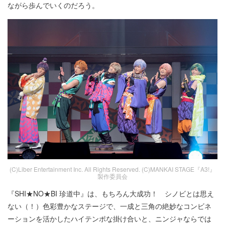
ながら歩んでいくのだろう。
(C)Liber Entertainment Inc. All Rights Reserved. (C)MANKAI STAGE『A3!』
製作委員会
『SHI★NO★BI 珍道中』は、もちろん大成功！ シノビとは思え
ない（！）色彩豊かなステージで、一成と三角の絶妙なコンビネ
ーションを活かしたハイテンポな掛け合いと、ニンジャならでは