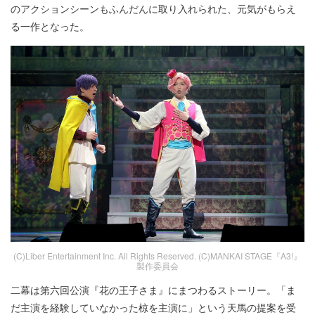
のアクションシーンもふんだんに取り入れられた、元気がもらえ
る一作となった。
(C)Liber Entertainment Inc. All Rights Reserved. (C)MANKAI STAGE『A3!』
製作委員会
二幕は第六回公演『花の王子さま』にまつわるストーリー。「ま
だ主演を経験していなかった椋を主演に」という天馬の提案を受