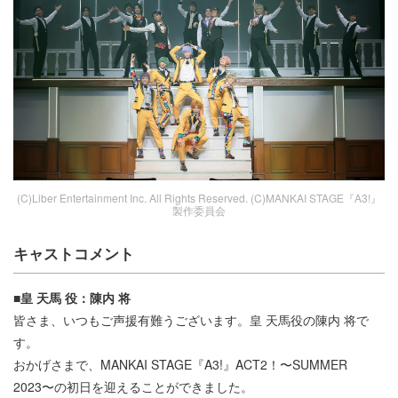
(C)Liber Entertainment Inc. All Rights Reserved. (C)MANKAI STAGE『A3!』
製作委員会
キャストコメント
■皇 天馬 役：陳内 将
皆さま、いつもご声援有難うございます。皇 天馬役の陳内 将で
す。
おかげさまで、MANKAI STAGE『A3!』ACT2！〜SUMMER
2023〜の初日を迎えることができました。