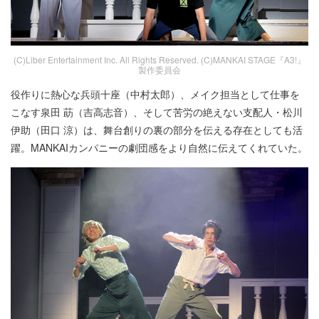
(C)Liber Entertainment Inc. All Rights Reserved. (C)MANKAI STAGE『A3!』
製作委員会
役作りに熱心な兵頭十座（中村太郎）、メイク担当として仕事を
こなす泉田 莇（吉高志音）、そして苦労の絶えない支配人・松川
伊助（田口 涼）は、舞台創りの裏の部分を伝える存在としても活
躍。MANKAIカンパニーの劇団感をより自然に伝えてくれていた。