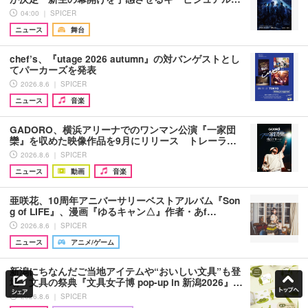
04:00 ｜ SPICER
ニュース
舞台
chef’s、『utage 2026 autumn』の対バンゲストとし
てパーカーズを発表
2026.8.6 ｜ SPICER
ニュース
音楽
GADORO、横浜アリーナでのワンマン公演『一家団
欒』を収めた映像作品を9月にリリース トレーラ…
2026.8.6 ｜ SPICER
ニュース
動画
音楽
亜咲花、10周年アニバーサリーベストアルバム『Son
g of LIFE』、漫画『ゆるキャン△』作者・あf…
2026.8.6 ｜ SPICER
ニュース
アニメ/ゲーム
新潟にちなんだご当地アイテムや“おいしい文具”も登
場 文具の祭典『文具女子博 pop-up in 新潟2026』…
2026.8.6 ｜ SPICER