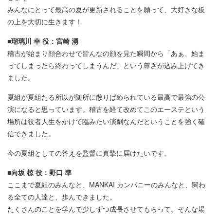
みんなにとって最高の夏が更新されることを願って、大好きな板
の上を大切に生きます！
■瑠璃川 幸 役：宮崎 湧
稽古が始まり顔合わせで皆んなの顔を見た瞬間から「あぁ、始ま
ってしまったら終わってしまうんだ」という尊さが込み上げてき
ました。
夏組が夏組たる所以が随所に散りばめられている最高で最強の公
演になると思っています。稽古を経て改めてこのエーステという
場所は役者人生をかけて臨みたい演劇なんだということを強く確
信できました。
今の夏組としての答えを監督に真摯に届けたいです。
■向坂 椋 役：野口 準
ここまで夏組のみんなと、MANKAI カンパニーのみんなと、関わ
る全ての人達と、歩んできました。
たくさんのことを学んで少しずつ成長させてもらって。そんな場