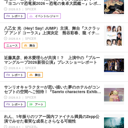
『ヨコハマ恐竜展2026～恐竜の食卓大図鑑～』レポ…
2026.8.5 ｜ SPICER
レポート
イベント/レジャー
八乙女 光（Hey! Say! JUMP）主演、舞台『スクラッ
プ アンド コーラス』上演決定 熊谷彩春、龍 イチ…
2026.8.4 ｜ SPICER
ニュース
舞台
近藤真彦、鈴木愛理らが共演！？ 上演中の『ブルー
マングループ2026新宿公演』プレスショーレポート
2026.8.4 ｜ SPICER
レポート
舞台
サンリオキャラクターが思い描いた夢のホテルがコン
セプトの空間へご招待！『Sanrio characters Exhib…
2026.8.3 ｜ SPICER
レポート
アート
れん、1年振りのツアー国内ファイナル満員のZepp公
演でみせた着実な成長とさらなる可能性
2026.8.1 ｜ SPICER+