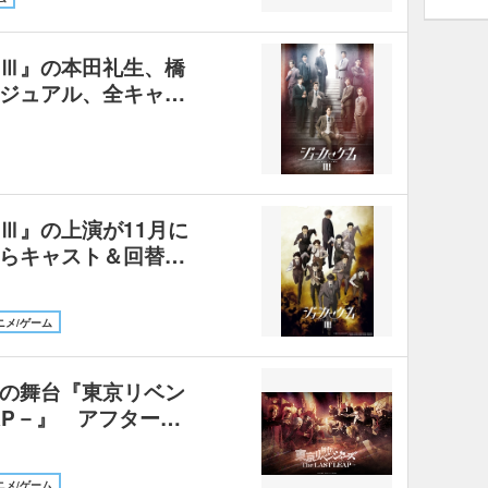
Ⅲ』の本田礼生、橋
ジュアル、全キャ…
Ⅲ』の上演が11月に
らキャスト＆回替…
ニメ/ゲーム
の舞台『東京リベン
EAP－』 アフター…
ニメ/ゲーム