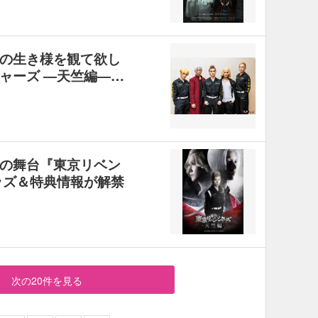
の生き様を観て欲し
ャーズ ―天竺編―…
の舞台『東京リベン
ッズ＆特典情報が解禁
次の20件を見る