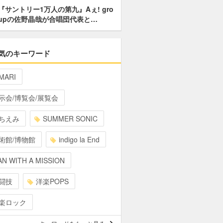
『サントリー1万人の第九』Aぇ! gro
upの佐野晶哉が合唱団代表と…
気のキーワード
MARI
示会/博覧会/展覧会
ちえみ
SUMMER SONIC
術館/博物館
indigo la End
N WITH A MISSION
闘技
洋楽POPS
楽ロック