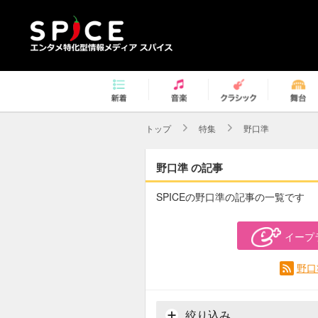
トップ
特集
野口準
野口準 の記事
SPICEの野口準の記事の一覧です
イープ
野口
絞り込み