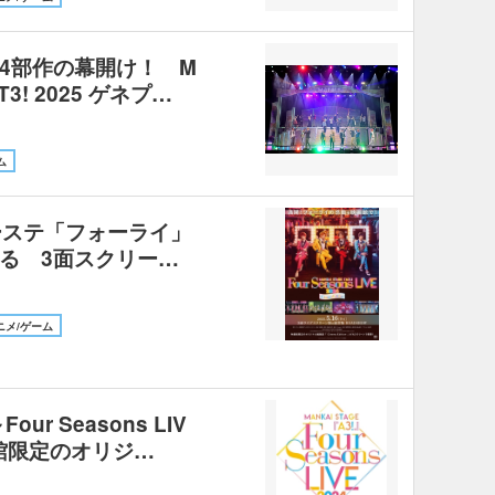
4部作の幕開け！ M
T3! 2025 ゲネプ…
ム
ーステ「フォーライ」
る 3面スクリー…
ニメ/ゲーム
our Seasons LIV
画館限定のオリジ…