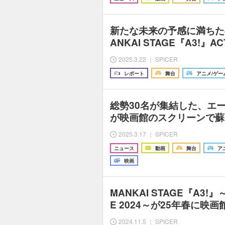
新たな未来の予感に満ちた
ANKAI STAGE『A3!』AC
2025.3.22 ｜ SPICER
レポート
舞台
アニメ/ゲー
総勢30名が集結した、エ
が映画館のスクリーンで蘇
2025.3.17 ｜ SPICER
ニュース
動画
舞台
ア
映画
MANKAI STAGE『A3!』～F
E 2024～が25年春に映
2024.11.5 ｜ SPICER