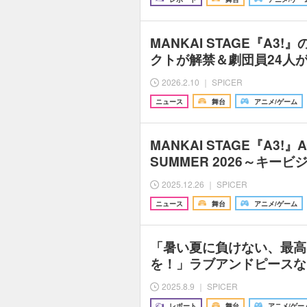
MANKAI STAGE『A3!
クトが解禁＆劇団員24人
2026.2.10 ｜ SPICER
ニュース
舞台
アニメ/ゲーム
MANKAI STAGE『A3!』A
SUMMER 2026～キー
2025.12.26 ｜ SPICER
ニュース
舞台
アニメ/ゲーム
「暑い夏に負けない、最高
を！」ラブアンドピースな『Ac
2025.8.9 ｜ SPICER
レポート
舞台
アニメ/ゲー