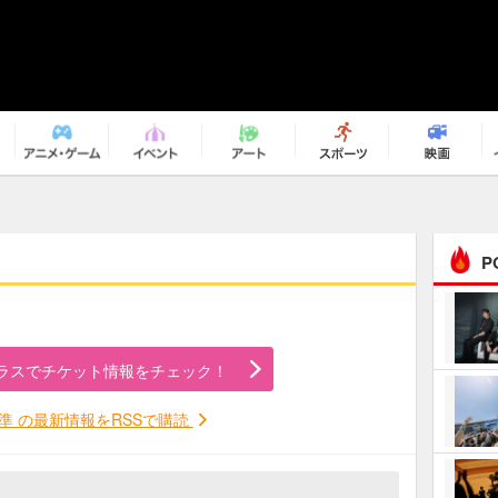
P
まるで原作の世界から飛
び出してきたよう！ 圧…
ラスでチケット情報をチェック！
ｅｐｌｕｓ ｗｅｅｋｅ
ｎｄ ｃｌｕｂ
準 の最新情報をRSSで購読
ＲｅｏＮａ“ピルグリム”