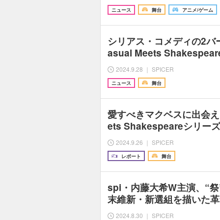
ニュース
舞台
アニメ/ゲーム
シリアス・コメディの2バ
asual Meets Shakespe
2024.9.28 ｜ SPICER
ニュース
舞台
愛すべきマクベスに出会えるは
ets Shakespeareシ
2024.9.26 ｜ SPICER
レポート
舞台
spi・内藤大希W主演、“
末維新・新選組を描いた革
2024.8.30 ｜ SPICER