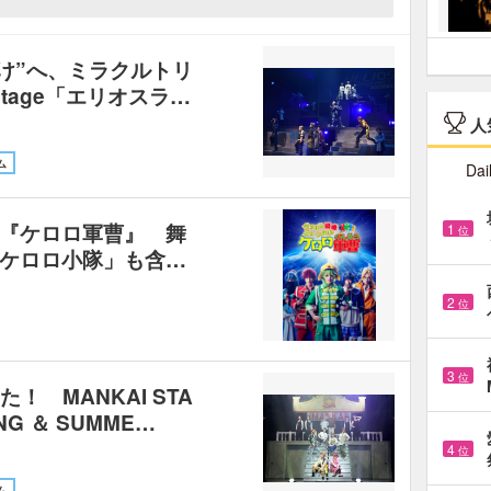
け”へ、ミラクルトリ
Stage「エリオスラ…
人
ム
Dai
『ケロロ軍曹』 舞
1
位
ケロロ小隊」も含…
2
位
3
位
！ MANKAI STA
ING ＆ SUMME…
4
位
ム