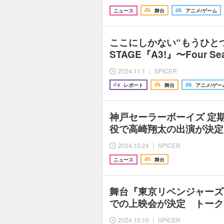
ニュース
舞台
アニメ/ゲーム
ここにしかない“もうひとつ
STAGE『A3!』〜Four Sea
2024.11.1 ｜ SPICER
レポート
舞台
アニメ/ゲー
神戸セーラーボーイズ 定期公
役で高崎翔太の出演が決定
2024.10.24 ｜ SPICER
ニュース
舞台
舞台『東京リベンジャーズ
での上映会が決定 トーク
2024.10.10 ｜ SPICER