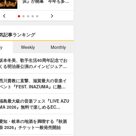
浜』が開幕 今年も多…
あやつり人
気記事ランキング
ly
Weekly
Monthly
坂本冬美、歌手生活40周年記念でお
くる明治座公演のメインビジュア…
西川貴教に直撃、滋賀最大の音楽イ
ベント『FEST. INAZUMA』に懸…
福島最大級の音楽フェス『LIVE AZU
MA 2026』無料で楽しめるEC…
愛知・岐阜の地酒を満喫する『秋酒
祭 2026』チケット一般発売開始