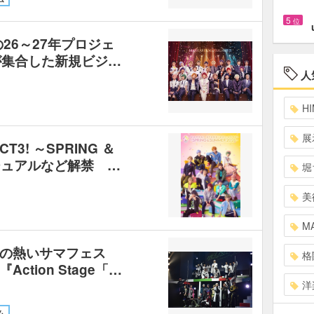
5
位
』の26～27年プロジェ
が集合した新規ビジ…
人
HI
展
CT3! ～SPRING ＆
ビジュアルなど解禁 …
堀
美
MA
の熱いサマフェス
格
tion Stage「…
洋
ム