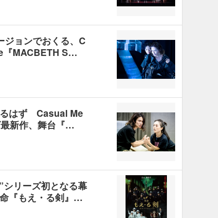
ージョンでおくる、C
are『MACBETH S…
ず Casual Me
リーズ最新作、舞台『…
祭”シリーズ初となる幕
命『もえ・る剣』…