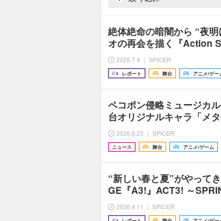
絶体絶命の暗闇から “夜明
オの再会を描く『Action 
2026.7.4 ｜ SPICER
レポート
舞台
アニメ/ゲー
ペコポン侵略ミュージカル
台オリジナルキャラ「メタ
2026.6.23 ｜ SPICER
ニュース
舞台
アニメ/ゲーム
“新しい春と夏”がやってきた
GE『A3!』ACT3! ～SPR
2026.4.11 ｜ SPICER
レポート
舞台
アニメ/ゲー