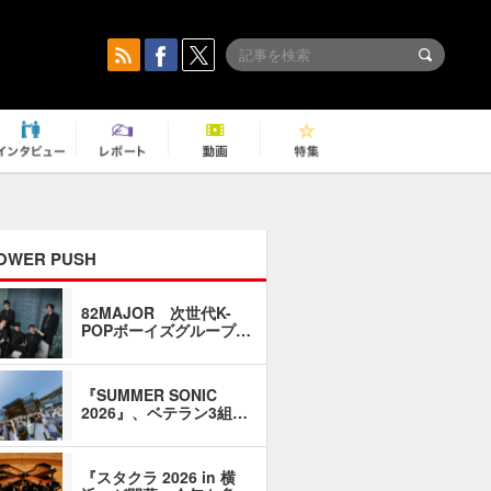
OWER PUSH
82MAJOR 次世代K-
「同窓会に
POPボーイズグループ…
い」――1
『SUMMER SONIC
石井琢磨「
2026』、ベテラン3組…
なるように
『スタクラ 2026 in 横
横内謙介×