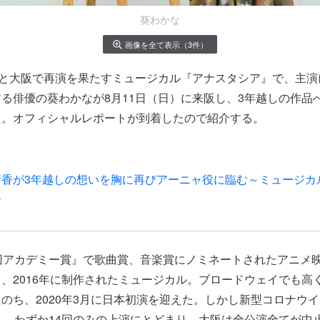
葵わかな
画像を全て表示（3件）
京と大阪で再演を果たすミュージカル『アナスタシア』で、主
する
俳優の葵わかなが8月11日（日）に来阪し、3年越しの作品
た。オフィシャルレポートが到着したので紹介する。
晴香が3年越しの想いを胸に再びアーニャ役に臨む～ミュージカ
ー
回アカデミー賞』で歌曲賞、音楽賞にノミネートされたアニメ
、2016年に制作されたミュージカル。ブロードウェイでも高
のち、2020年3月に日本初演を迎えた。しかし新型コロナウ
ち、わずか14回のみの上演にとどまり、大阪は全公演全てが中