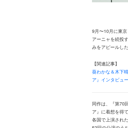
9月〜10月に東
アーニャを続投
みをアピールし
【関連記事】
葵わかな＆木下
ア』インタビュ
同作は、『第70
ア』に着想を得て
各国で上演された
52回の公演のう