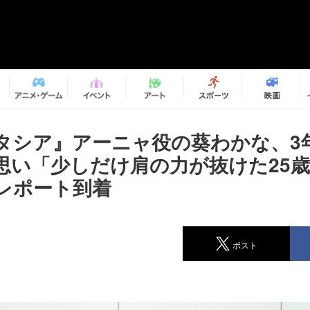
タシア』アーニャ役の葵わかな、3
思い「少しだけ肩の力が抜けた25
レポート到着
ポスト