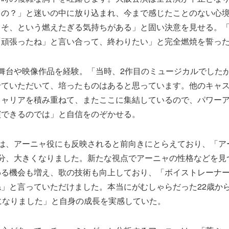
るの？」と迷いの中に放り込まれ、今まで感じたことのない心
こそ、という燃えたぎる気持ちがある」と固い決意を見せる。
「頑張ったね」と言い合って、終わりたい」と完全燃焼を誓っ
舞台や映像作品を経験。「当時、2作目のミュージカルでした
せていただいて、培ったものはあると思っています。他のキャ
ャリアを積み重ねて、またここに集結しているので、パワーアッ
演できるのでは」と自信をのぞかせる。
験は、アーニャ役にも反映されると前向きにとらえており、「ア
年分、大きくなりました。新たな視点でアーニャの性格などを見
わる機会も増え、歌の技術も向上しており、「ボイストレーナ
」と言っていただけました。本当にがむしゃらだった22歳か
になりました」と自身の成長を実感していた。