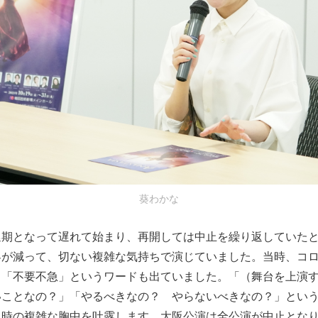
葵わかな
延期となって遅れて始まり、再開しては中止を繰り返していた
客が減って、切ない複雑な気持ちで演じていました。当時、コ
、「不要不急」というワードも出ていました。「（舞台を上演
いことなの？」「やるべきなの？ やらないべきなの？」とい
当時の複雑な胸中を吐露します。大阪公演は全公演が中止とな