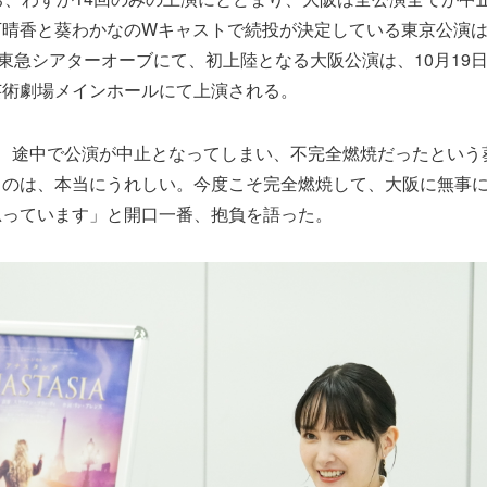
晴香と葵わかなのWキャストで続投が決定している東京公演は9
に東急シアターオーブにて、初上陸となる大阪公演は、10月19日
芸術劇場メインホールにて上演される。
、途中で公演が中止となってしまい、不完全燃焼だったという
るのは、本当にうれしい。今度こそ完全燃焼して、大阪に無事
思っています」と開口一番、抱負を語った。