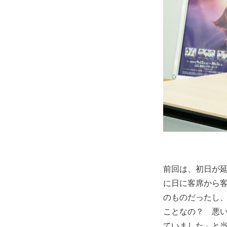
前回は、初日が
に日に客席から
のものだったし
ことなの？ 悪
ていました」と