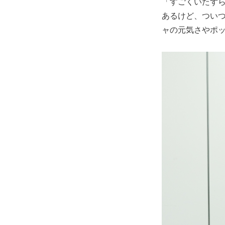
「すごくいたず
あるけど、つい
ャの元気さやポ