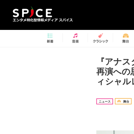
『アナス
再演への
ィシャル
ニュース
舞台