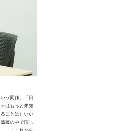
という同作。「日
ロナはもっと未知
することは）いい
う葛藤の中で演じ
り、「「これから