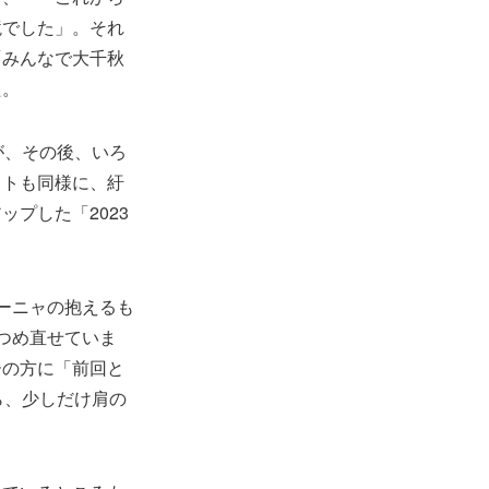
境でした」。それ
「みんなで大千秋
た。
が、その後、いろ
ストも同様に、紆
プした「2023
ーニャの抱えるも
つめ直せていま
ーの方に「前回と
ら、少しだけ肩の