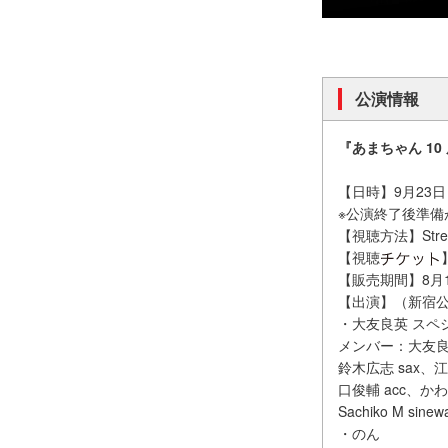
公演情報
『あまちゃん 1
【日時】9月23日
※公演終了後準備
【視聴方法】Strea
【視聴
【販売期間】8月18
【出演】（新宿
・大友良英 スペ
メンバー：大友良英
鈴木広志 sax、江
口俊輔 acc、かわ
Sachiko M sinew
・のん