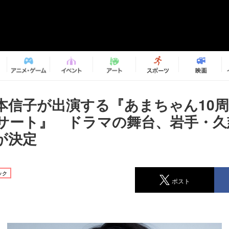
本信子が出演する『あまちゃん10
サート』 ドラマの舞台、岩手・久
が決定
ック
ポスト