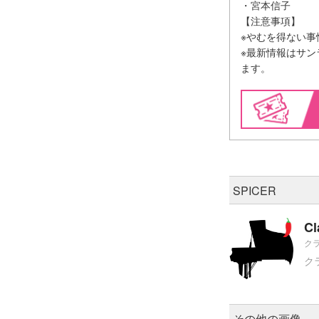
・宮本信子
【注意事項】
※やむを得ない事
※最新情報はサンライ
ます。
SPICER
Cl
クラ
ク
その他の画像