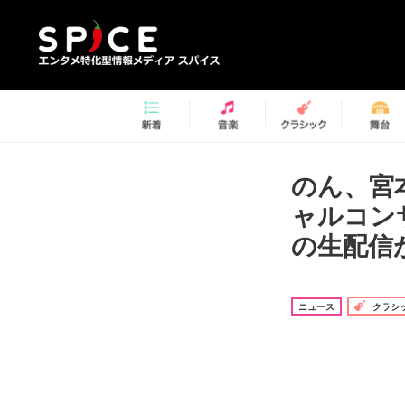
のん、宮
ャルコン
の生配信
ニュース
クラシ