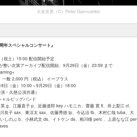
大友良英（C）Peter Gannushkin
0 周年スペシャルコンサート』
（祝土）15:00 配信開始予定
が整い次第アーカイブ配信開始、9月29日（金）23:59 まで
ming+
】一般 2,000 円（税込） イープラス
日（金）10:00～9月29日（金）18:00
公演・久慈公演共通）
シャルビッグバンド
 g、江藤直子 p、近藤達郎 key ハモニカ、齋藤 寛 fl、井上梨江 cl、
川良子 sax、東涼太 sax、佐藤秀徳 tp、今込治 tb、木村仁哉 tuba、大
いしのぶ b、小林武文 ds、イトケン ds、相川瞳 perc 、上原なな江 per
aves