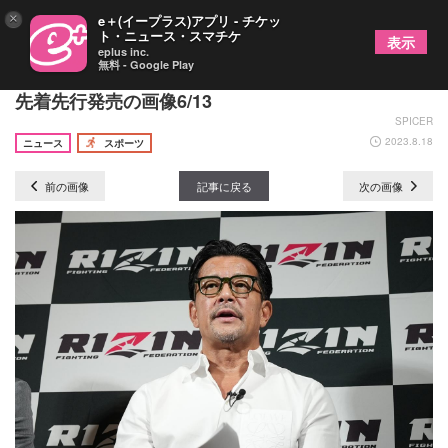
×
e＋(イープラス)アプリ - チケッ
ト・ニュース・スマチケ
表示
eplus inc.
無料 - Google Play
クレベルvs.金原戦に注目！『RIZIN.44』は8/19に
先着先行発売の画像6/13
SPICER
2023.8.18
ニュース
スポーツ
前の画像
記事に戻る
次の画像