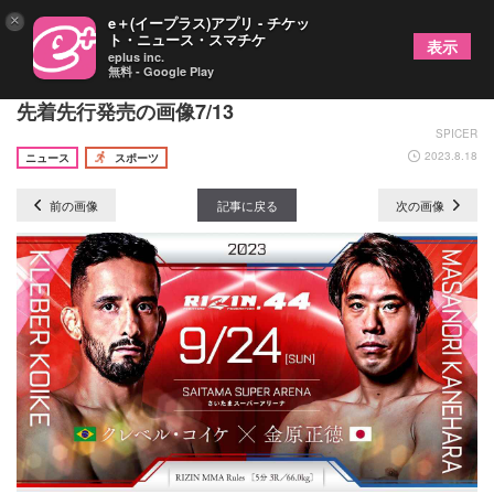
×
e＋(イープラス)アプリ - チケッ
ト・ニュース・スマチケ
表示
eplus inc.
無料 - Google Play
クレベルvs.金原戦に注目！『RIZIN.44』は8/19に
先着先行発売の画像7/13
SPICER
2023.8.18
ニュース
スポーツ
前の画像
記事に戻る
次の画像