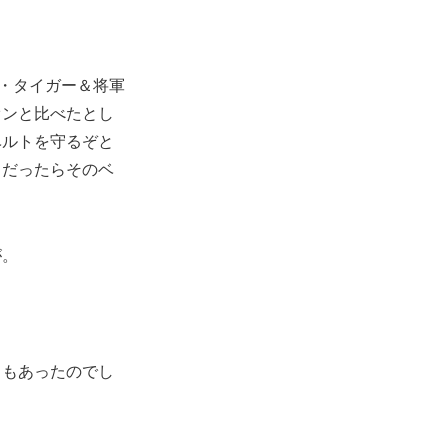
ー・タイガー＆将軍
オンと比べたとし
ベルトを守るぞと
。だったらそのベ
」
が。
じもあったのでし