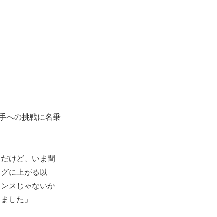
選手への挑戦に名乗
。
んだけど、いま間
ングに上がる以
ャンスじゃないか
しました」