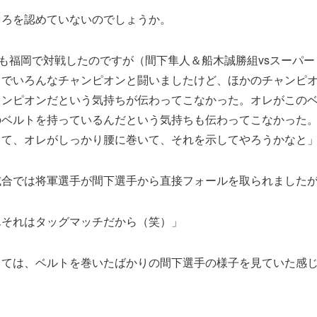
ころを認めていないのでしょうか。
にも福岡で対戦したのですが（間下隼人＆船木誠勝組vsスーパ
までいろんなチャンピオンと闘いましたけど、ほかのチャンピ
ャンピオンだという気持ちが伝わってこなかった。オレがこの
のベルトを持っているんだという気持ちも伝わってこなかった
って、オレがしっかり腰に巻いて、それを示してやろうかなと
試合では将軍選手が間下選手から直接フォールを取られました
んそれはタッグマッチだから（笑）」
しては、ベルトを巻いたばかりの間下選手の様子を見ていた感