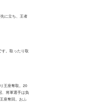
が先に立ち、王者
です。取ったり取
り王座奪取。20
冠、将軍選手は負
り王座奪回。おふ