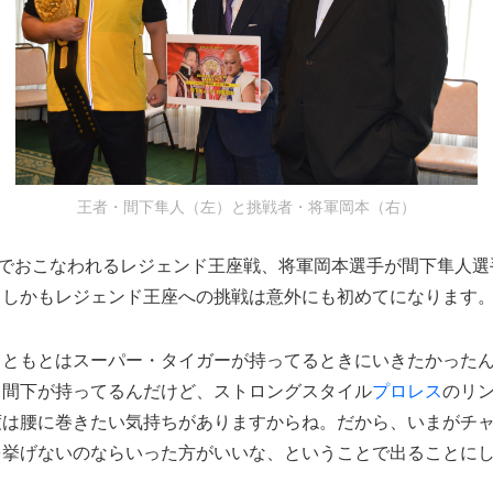
王者・間下隼人（左）と挑戦者・将軍岡本（右）
園でおこなわれるレジェンド王座戦、将軍岡本選手が間下隼人
。しかもレジェンド王座への挑戦は意外にも初めてになります
もともとはスーパー・タイガーが持ってるときにいきたかった
。間下が持ってるんだけど、ストロングスタイル
プロレス
のリ
度は腰に巻きたい気持ちがありますからね。だから、いまがチ
を挙げないのならいった方がいいな、ということで出ることに