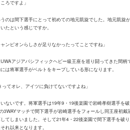
ところですよ」
いうのは間下選手にとって初めての地元凱旋でした。地元凱旋
ていたという感じですか。
チャンピオンらしさが足りなかったってことですね」
UWAアジアパシフィックヘビー級王座を巡り闘ってきた間柄
的には将軍選手がベルトをキープしている形になります。
きってオレ、アイツに負けてないですよね」
いないです。将軍選手は19年9・19後楽園で岩崎孝樹選手を破
での3WAYマッチで間下選手が岩崎選手をフォールし同王座初戴
してしまいました。そして21年4・22後楽園で間下選手を破
はそれ以来となります。