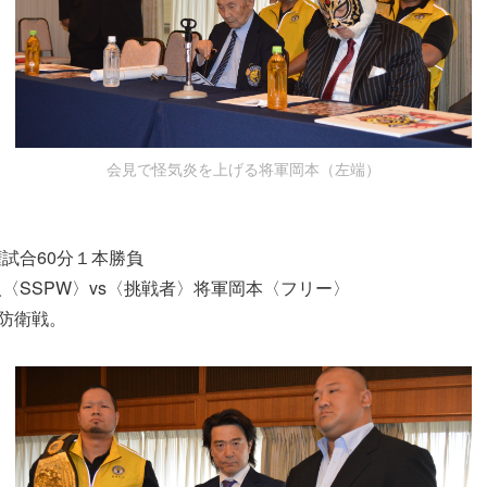
会見で怪気炎を上げる将軍岡本（左端）
ト
試合60分１本勝負
〈SSPW〉vs〈挑戦者〉将軍岡本〈フリー〉
初防衛戦。