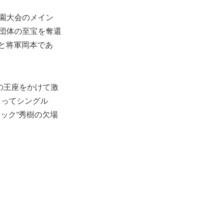
楽園大会のメイン
り団体の至宝を奪還
と将軍岡本であ
の王座をかけて激
とってシングル
ック”秀樹の欠場
。