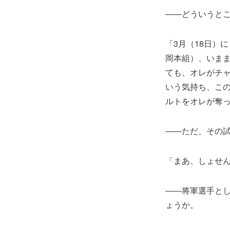
――どういうと
「3月（18日）
岡本組）、いま
ても、オレがチ
いう気持ち、こ
ルトをオレが奪
――ただ、その
「まあ、しょせ
――将軍選手と
ょうか。