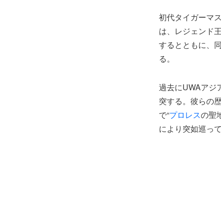
初代タイガーマ
は、レジェンド王
するとともに、同
る。
過去にUWAアジ
突する。彼らの
で“
プロレス
の聖
により突如巡っ