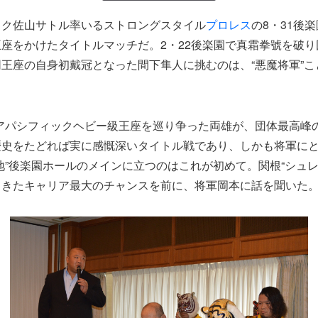
スク佐山サトル率いるストロングスタイル
プロレス
の8・31後
座をかけたタイトルマッチだ。2・22後楽園で真霜拳號を破
王座の自身初戴冠となった間下隼人に挑むのは、“悪魔将軍”こ
アパシフィックヘビー級王座を巡り争った両雄が、団体最高峰
歴史をたどれば実に感慨深いタイトル戦であり、しかも将軍に
地”後楽園ホールのメインに立つのはこれが初めて。関根“シュレ
てきたキャリア最大のチャンスを前に、将軍岡本に話を聞いた