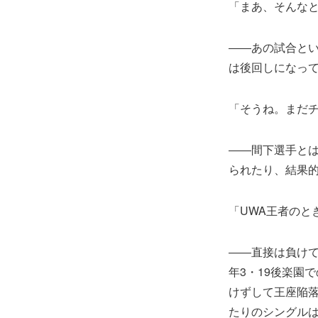
「まあ、そんな
――あの試合と
は後回しになっ
「そうね。まだ
――間下選手とは
られたり、結果
「UWA王者のと
――直接は負けて
年3・19後楽園
けずして王座陥落
たりのシングル