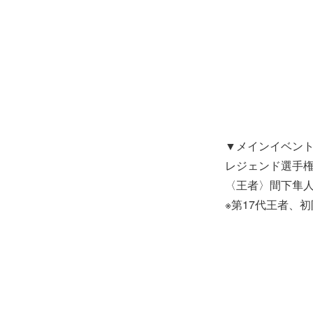
▼メインイベン
レジェンド選手権
〈王者〉間下隼人
※第17代王者、