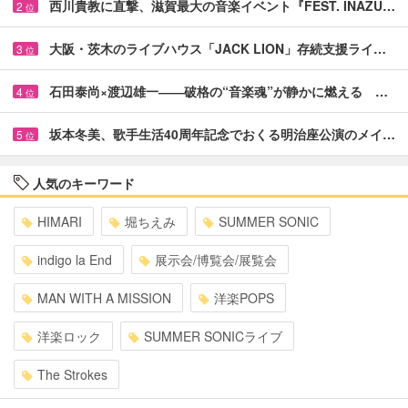
西川貴教に直撃、滋賀最大の音楽イベント『FEST. INAZU…
2
位
大阪・茨木のライブハウス「JACK LION」存続支援ライ…
3
位
石田泰尚×渡辺雄一――破格の“音楽魂”が静かに燃える …
4
位
坂本冬美、歌手生活40周年記念でおくる明治座公演のメイ…
5
位
人気のキーワード
HIMARI
堀ちえみ
SUMMER SONIC
indigo la End
展示会/博覧会/展覧会
MAN WITH A MISSION
洋楽POPS
洋楽ロック
SUMMER SONICライブ
The Strokes