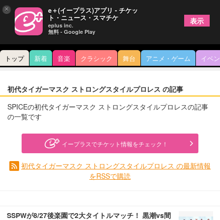
×
e＋(イープラス)アプリ - チケッ
ト・ニュース・スマチケ
表示
eplus inc.
無料 - Google Play
トップ
新着
音楽
クラシック
舞台
アニメ・ゲーム
イベン
初代タイガーマスク ストロングスタイルプロレス の記事
SPICEの初代タイガーマスク ストロングスタイルプロレスの記事
の一覧です
イープラスでチケット情報をチェック！
初代タイガーマスク ストロングスタイルプロレス の最新情報
をRSSで購読
SSPWが8/27後楽園で2大タイトルマッチ！ 黒潮vs間