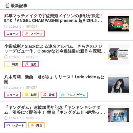
最新記事
武尊マッチメイクで宇佐美秀メイソンの参戦が決定！
9/10『ANGEL CHAMPAGNE presents 超RIZIN.5 …
2026.8.5 ｜ SPICER
ニュース
スポーツ
小袋成彬と5lackによる連名アルバム、さらさのメジ
ャーデビュー作、Cloudyなど今週注目の新作を深堀…
2026.8.5 ｜ SPICER
特集
音楽
八木海莉、新曲「君がさ」リリース！Lyric videoも公
開
2026.8.5 ｜ SPICER
ニュース
動画
音楽
アニメ/ゲーム
『キングダム』連載20周年記念「キンキンキングダ
ム」渋谷にて開催中！ 舞台『キングダムⅡ -継承-』…
2026.8.5 ｜ SPICER
レポート
舞台