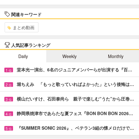
関連キーワード
まとめ動画
人気記事ランキング
Daily
Weekly
Monthly
堂本光一演出、6名のジュニアメンバーらが出演する『百…
1
位
堀ちえみ 「もっと歌っていればよかった」という後悔は…
2
位
横山だいすけ、石田泰尚ら 親子で楽しむ”うた”から圧巻…
3
位
静岡県焼津市であらたな夏フェス『BON BON BON 2026…
4
位
『SUMMER SONIC 2026』、ベテラン3組の懐メロだけで…
5
位