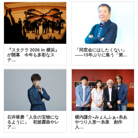
『スタクラ 2026 in 横浜』
「同窓会にはしたくない」
が開幕 今年も多彩なス
――15年ぶりに集う「第…
テ…
石井琢磨「人生の宝物にな
横内謙介×みょんふぁ×糸あ
るように」 初披露曲やレ
やつり人形一糸座 創作
ア…
人…