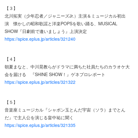
【３】
北川拓実（少年忍者／ジャニーズJr.）主演＆ミュージカル初出
演 懐かしの昭和歌謡と洋楽POPSを歌い踊る、MUSICAL
SHOW『日劇前で逢いましょう』上演決定
https://spice.eplus.jp/articles/321240
【４】
朝夏まなと、中川晃教らがドラマに満ちた社員たちのカラオケ大
会を届ける 『SHINE SHOW！』ゲネプロレポート
https://spice.eplus.jp/articles/321322
【５】
音楽座ミュージカル『シャボン玉とんだ宇宙（ソラ）までとん
だ』で主人公を演じる畠中祐に聞く
https://spice.eplus.jp/articles/321335