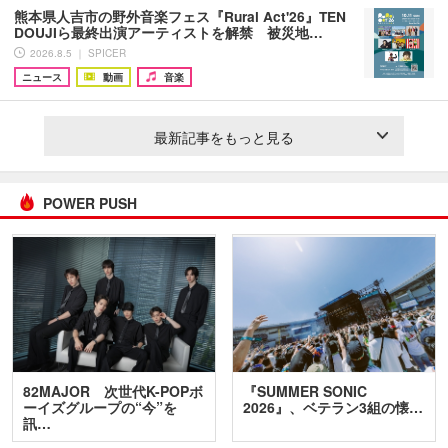
熊本県人吉市の野外音楽フェス『Rural Act'26』TEN
DOUJIら最終出演アーティストを解禁 被災地…
2026.8.5 ｜ SPICER
ニュース
動画
音楽
最新記事をもっと見る
POWER PUSH
82MAJOR 次世代K-POPボ
『SUMMER SONIC
ーイズグループの“今”を
2026』、ベテラン3組の懐…
訊…