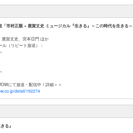
組「市村正親 × 鹿賀丈史 ミュージカル『生きる』～この時代を生きる～
、鹿賀丈史、宮本亞門 ほか
ュール（リピート放送）：
0～
～
～
0～
OWOWにて放送・配信中！詳細＞＞
w.co.jp/detail/192274
生きる』