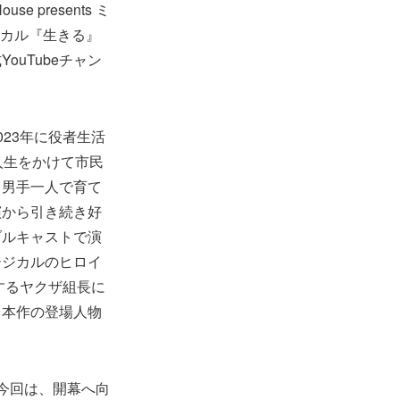
 presents ミ
ジカル『生きる』
uTubeチャン
23年に役者生活
人生をかけて市民
、男手一人で育て
演から引き続き好
ブルキャストで演
ージカルのヒロイ
するヤクザ組長に
、本作の登場人物
今回は、開幕へ向