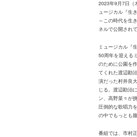
2023年9月7日（
ュージカル『生き
～この時代を生き
ネルで公開され
ミュージカル『生
50周年を迎える
のために公園を
てくれた渡辺勘
演だった村井良
じる。渡辺勘治
ン、高野菜々が挑
圧倒的な歌唱力
の中でもっとも
番組では、市村