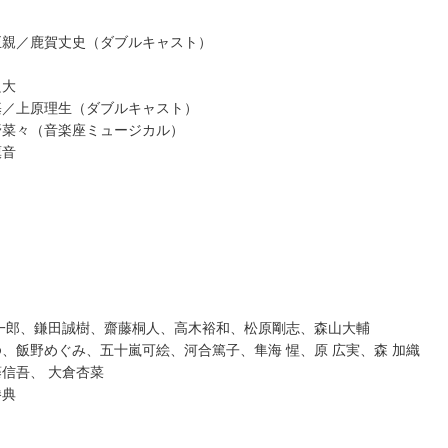
正親／鹿賀丈史（ダブルキャスト）
良大
基／上原理生（ダブルキャスト）
野菜々（音楽座ミュージカル）
凜音
一郎、鎌田誠樹、齋藤桐人、高木裕和、松原剛志、森山大輔
、飯野めぐみ、五十嵐可絵、河合篤子、隼海 惺、原 広実、森 加織
信吾、 大倉杏菜
勝典