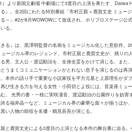
木）より新国立劇場 中劇場にて3度目の上演を果たす、Daiwa House
る』。全2回にわたる特別番組「市村正親 × 鹿賀丈史 ミュー
る～」#2が8月WOWOWにて放送され、ホリプロステージ公式Yo
ている。
きる』は、黒澤明監督の名画をミュージカル化した意欲作。20
ミュージカル界のレジェンド、市村正親と鹿賀丈史が、残りの
作る男、主人公・渡辺勘治を、全身全霊をかけて演じる。また
治とうまくコミュニケーションがとれない息子を演じるのは再
大。本作の語り手で重要な小説家役を平方元基と上原理生がダ
に再び生きる力を与える女性・小田切とよ役には、音楽座ミュ
む。 光男の妻・一枝に実咲凜音、渡辺勘治の公園作りを妨害
を誇る福井晶一など、ミュージカル界の豪華な面々が揃うほか
腹黒い人物の助役を名優・鶴見辰吾が演じる。
正親と鹿賀丈史による3度目の上演となる本作の舞台裏に迫る。