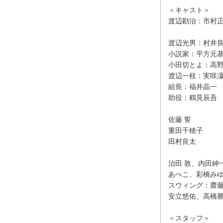
＜キャスト＞
渡辺勘治：市村
渡辺光男：村井
小説家：平方元
小田切とよ：高
渡辺一枝：実咲
組長：福井晶一
助役：鶴見辰吾
佐藤 誓
重田千穂子
田村良太
治田 敦、内田紳
あべこ、彩橋みゆ
スウィング：齋藤
安立悠佑、高橋
＜スタッフ＞