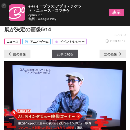
×
e＋(イープラス)アプリ - チケッ
ト・ニュース・スマチケ
表示
eplus inc.
無料 - Google Play
『大・東方Project展2023』名古屋PARCOでの巡回
展が決定の画像5/14
SPICER
2023.10.19
ニュース
アニメ/ゲーム
イベント/レジャー
前の画像
記事に戻る
次の画像