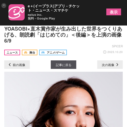
×
e＋(イープラス)アプリ - チケッ
ト・ニュース・スマチケ
表示
eplus inc.
無料 - Google Play
津田健次郎・浪川大輔・崎山つばさらが出演
YOASOBI×直木賞作家が生み出した世界をつくりあ
げる、朗読劇「はじめての」＜後編＞を上演の画像
6/9
SPICER
2023.10.20
ニュース
舞台
アニメ/ゲーム
前の画像
記事に戻る
次の画像