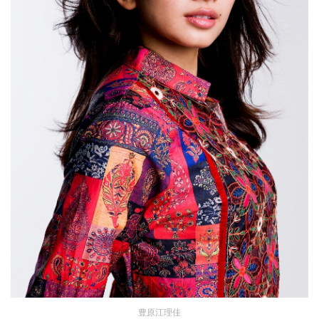
豊原江理佳