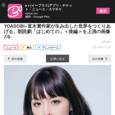
×
e＋(イープラス)アプリ - チケッ
ト・ニュース・スマチケ
表示
eplus inc.
無料 - Google Play
津田健次郎・浪川大輔・崎山つばさらが出演
YOASOBI×直木賞作家が生み出した世界をつくりあ
げる、朗読劇「はじめての」＜後編＞を上演の画像
7/9
SPICER
2023.10.20
ニュース
舞台
アニメ/ゲーム
前の画像
記事に戻る
次の画像